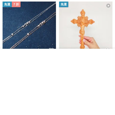
免運
7 折
免運
放入購物車
L'amour 星星珍珠手鏈 (白金色)
耶穌受難像木製十字架 24 公分
加入收藏
了解品牌
高，雕刻木製十字架，耶穌受難
像天主教十字架
ARLOS
AndyCarver
NT$ 4,641
NT$ 6,630
NT$ 1,560
免運
7 折