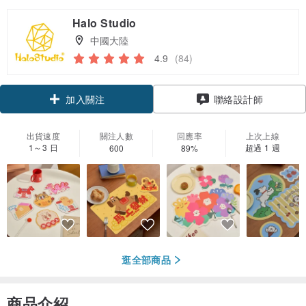
Halo Studio
中國大陸
4.9
(84)
加入關注
聯絡設計師
出貨速度
關注人數
回應率
上次上線
1～3 日
超過 1 週
600
89%
逛全部商品
商品介紹