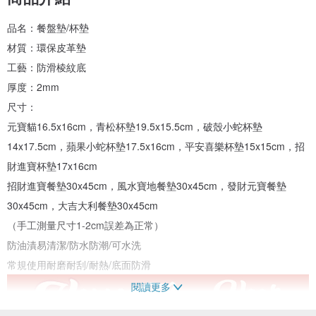
品名：餐盤墊/杯墊
材質：環保皮革墊
工藝：防滑棱紋底
厚度：2mm
尺寸：
元寶貓16.5x16cm，青松杯墊19.5x15.5cm，破殼小蛇杯墊
14x17.5cm，蘋果小蛇杯墊17.5x16cm，平安喜樂杯墊15x15cm，招
財進寶杯墊17x16cm
招財進寶餐墊30x45cm，風水寶地餐墊30x45cm，發財元寶餐墊
30x45cm，大吉大利餐墊30x45cm
（手工測量尺寸1-2cm誤差為正常）
防油漬易清潔/防水防潮/可水洗
常規使用耐磨耐刮/耐熱/底面防滑
閱讀更多