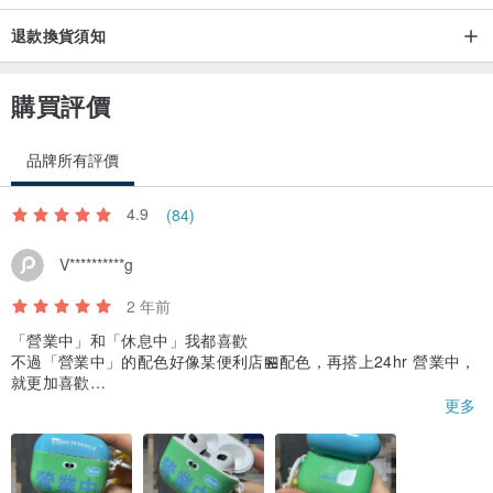
退款換貨須知
購買評價
品牌所有評價
4.9
(84)
V**********g
2 年前
「營業中」和「休息中」我都喜歡
不過「營業中」的配色好像某便利店🏪配色，再搭上24hr 營業中，
就更加喜歡
材質是硬膠的關係，也不易污損，當然我也不會很粗暴地對待它😂
更多
如果能夠配上紫鼻大眼掛件就更完美了，不過買的時候店方剛好沒
有配件，他們就給我隨便挑選其他掛件，我就選了粉紅黃的
店舖其他AirPods case也很可愛，有需要也會先在這裡看相關產品
哦