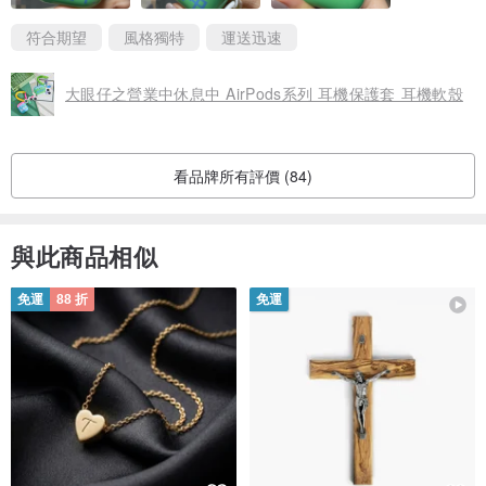
符合期望
風格獨特
運送迅速
大眼仔之營業中休息中 AirPods系列 耳機保護套 耳機軟殼
看品牌所有評價 (84)
與此商品相似
免運
88 折
免運