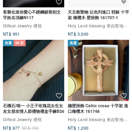
客製化迷你愛心不銹鋼鎖骨刻文
天主教聖物 以色列進口 耶穌 十字
字姓名項鍊N117
架 橄欖木 壁掛飾 161707-1
Holy Land blessing 來自聖地的祝福
Giftest Jewelry 禮悟
NT$ 951
NT$ 3,000
免運
88 折
免運
石榴石/唯一 小王子玫瑰花女生女
牆壁掛飾 Celtic cross 十字架 進
友女朋友情人節禮物禮盒手鍊B26
口橄欖木 161748
Holy Land blessing 來自聖地的祝福
Giftest Jewelry 禮悟
NT$ 677
NT$ 769
NT$ 1,200