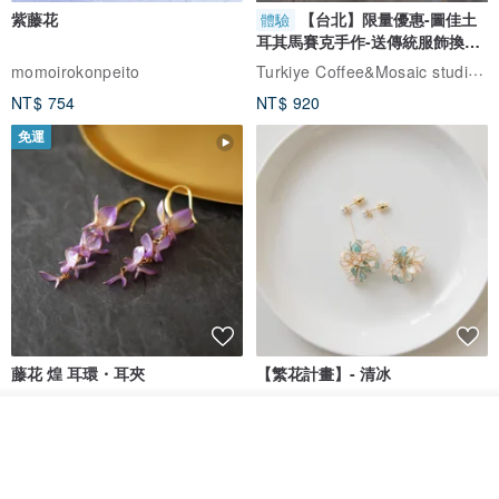
紫藤花
【台北】限量優惠-圖佳土
體驗
耳其馬賽克手作-送傳統服飾換裝
體驗
Turkiye Coffee&Mosaic studio土耳其咖啡與馬賽克燈工作坊
momoirokonpeito
NT$ 754
NT$ 920
免運
藤花 煌 耳環・耳夾
【繁花計畫】- 清冰
Dip art -nachugo-
紅花 hunghua
看其他商品
了解品牌
NT$ 2,125
NT$ 720
93 折