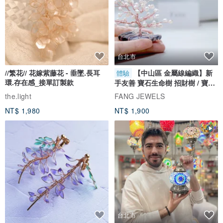
台北市
//繁花// 花嫁紫藤花 - 垂墜.長耳
【中山區 金屬線編織】新
體驗
環.存在感_接單訂製款
手友善 寶石生命樹 招財樹 / 寶石
自選
the.light
FANG JEWELS
NT$ 1,980
NT$ 1,900
台北市