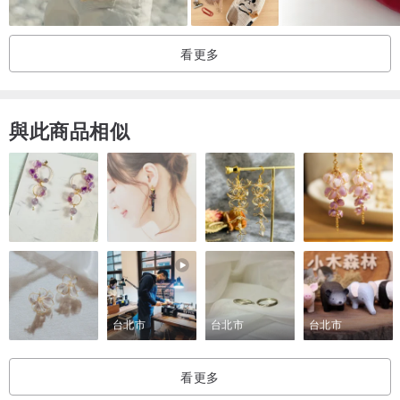
* 我打算調整顏色以使其看起來像真實的東西，但它可能會根據顯示
看更多
器等環境而有所不同。
* 因為是天然材料，所以可能會有划痕和顏色不均。注意。
產地/生產方法
與此商品相似
產地：日本手工製作
台北市
台北市
台北市
看更多