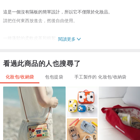
這是一個沒有隔板的簡單設計，所以它不僅限於化妝品。
請把任何東西放進去，然後自由使用。
一種蓬鬆的柔軟皮革和棉絮。
閱讀更多
第五張照片是顏色變化和使用示例的參考照片。
看過此商品的人也搜尋了
這是一代（象牙）購買頁面，所以
化妝包/收納袋
包包提袋
手工製作的 化妝包/收納袋
請從專用頁面訂購其他顏色。
[材料]
外層：牛皮內層：合成革
[尺寸
大約： 長 10 x 寬 17.5 x 衣袖 4.5-5 厘米 （不包括耳朵和尾巴）