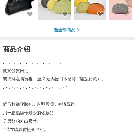
逛全部商品
商品介紹
.
･
.
･
.
･
.
･
.
･
.
･
.
･
.
･
.
･
.
･
.
･ *
關於發貨日期
我們將在購買後 1 至 2 週內從日本發貨（確認付款）。
.
･
.
･
.
･
.
･
.
･
.
･
.
･
.
･
.
･
.
･
.
･ *
貓形拉鍊化妝包，造型圓潤，表情寬鬆。
用一點點攜帶最少的化妝品
是最好的外出尺寸。
* 請在購買前檢查尺寸。