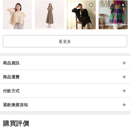
✨天然石、天然珍珠每個都會略有不同、尺寸不同略有些許差距，天
然的礦石、珍珠每顆都是獨一無二🫶🏻
✨圖片展出為店主手圍15cm為範例，水晶手珠（彈性線類商品）可免
費調整手圍，下單時備註手圍即可，若沒有特別註明將以原件尺寸發
貨。
看更多
⚠️需客製尺寸商品在排序上會些許微調整。
｜水晶珍珠礦石｜
商品資訊
天然礦石水晶珍珠都會有不同的紋理、結晶，水晶的內含物包括冰
裂、雜質、棉絮等，是晶體表面的裂隙以及小平面或礦紋，都是正常
商品運費
現象。
付款方式
店主每一顆會嚴格把關，不使用設計上有嚴重瑕疵水晶、珍珠也會經
過篩選，過度瑕疵將不列入飾品材料。
退款換貨須知
｜金屬配件材質｜
購買評價
✨金屬配件為國際標準925純銀（銀鍍金）為主、24K金、18K金，其