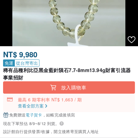
NT$ 9,980
免運
從台灣寄出
稀有品種利比亞黑金藍針隕石7.7-8mm13.94g財富引流器
事業招財
放入購物車
最高 6 期零利率 NT$ 1,663 / 期
查看全部方案
免費贈送
電子賀卡
，結帳完成後填寫
現在下單預估 8/9~8/12 到貨。
設計館自行提供發票/收據，開立後將寄至購買人地址