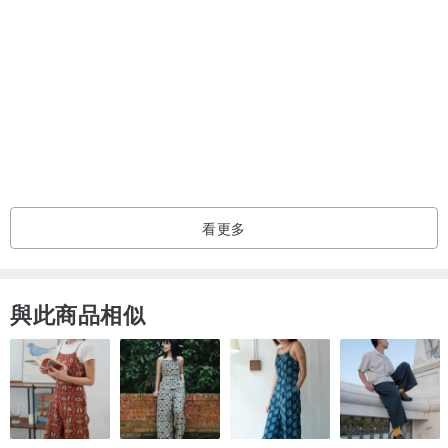
的健康況狀都會提高，整個人會容光煥發。 配戴利比亞隕石冥想，能
讓你探索自我真正的需求，更加了解自己之後，也較能做出對自己最
適合的決定，不再會猶豫不決。
✨依照個性挑隕石
天鐵隕石-適合脾氣較軟弱、常猶豫不決者
捷克隕石-不善於表達、常為討好別人讓自己受委屈
利比亞隕石-適合脾氣較衝動、容易意氣用事者
看更多
✨健康適合
天鐵隕石-適合精神狀況不好、容易委靡不振、疲勞
與此商品相似
捷克隕石-適合睡眠狀況不好、失眠多夢、憂鬱、負面思想
利比亞隕石-適合消化不好、容易積食、情緒起伏大
—🌺晶玉良言購物須知🌺—