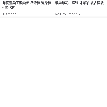
🪧淨化方式參考🫶🏻
印度蓋染工藝純棉 吊帶褲 連身褲
暈染印花白洋裝 外罩衫 復古洋裝
- 雪花灰
1️⃣晶石碎石消磁
Tramper
Noir by Phoenix
2️⃣白水晶簇
NT$ 1,480
NT$ 1,480
3️⃣白水晶消磁盤
放入購物車
4️⃣陰陽水消磁
加入收藏
了解品牌
5️⃣秘魯聖木燻香消磁
6️⃣天然精油消磁（乳香/印加聖木/海藿香等）
7️⃣閃靈鑽淨化（淨化+補充能量）
🌟感謝您選擇晶玉良言，為你帶來獨特與美好🌟
✨製造方式及產地✨
印度蓋染工藝純棉 長褲 －晚霞紅
【波麗印花】皇家鹿苑 澎澎熱氣
台灣🇹🇼晶玉良言閣實體工作室
球 前短後長 鬆緊帶 長裙
Handmade in Taiwan
Tramper
Mr. Greenwood
NT$ 1,080
NT$ 2,620