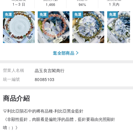
1～3 日
1 天內
1,466
94%
免運
免運
免運
免運
逛全部商品
營業人名稱
晶玉良言閣商行
統一編號
80085103
商品介紹
💡利比亞隕石中的稀有品種-利比亞黑金藍針
《非顯性藍針，肉眼看是偏乾淨的晶體，藍針要藉由光照顯針
唷：）》