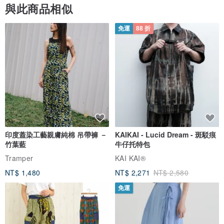
🔆照片都是店內自然打光手機拍攝，如對色差問題都可訊息店主發
與此商品相似
問。
免運
88 折
⚠️⚠️⚠️純手工銀壓痕：
金屬表面會因為手工製作時而有細小刮痕，對商品有極高標準完美主
義者請再三思考
｜晶玉良言訂製包裝袋｜
🔆出貨皆會妥善使用防衝撞材料及盒裝保護，並會視商品贈送品牌皮
革袋或是品牌高級絨布袋、全純銀商品會附贈一塊拭銀布。
印度蓋染工藝親膚純棉 吊帶褲 －
KAIKAI - Lucid Dream - 斑駁痕
竹葉藍
牛仔托特包
｜天然水晶珍珠緬甸玉保養及其他注意事項｜
Tramper
KAI KAI®
🔆水晶天然礦石日常接觸清水完全沒問題，但不建議戴著洗澡，長期
接觸化學藥劑會影響水晶表層及磁場。
NT$ 1,480
NT$ 2,271
NT$ 2,580
🔆勿將天然飾品放置強陽光下曝曬。
免運
🔆天然水晶需遠離溫泉，會造成天然石變質。