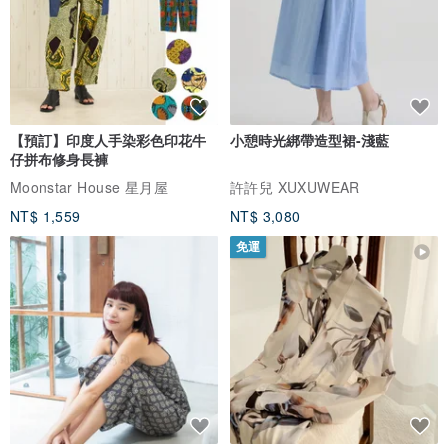
｜純銀飾保養及注意事項｜
🌹純銀飾品配戴久後接觸空氣或汗水會氧化變黑都是正常現象，每次
配帶完時建議以拭銀布擦拭後，收納於厚夾鏈袋中，並妥善放置。
🌹懶人保養法=牙膏+細毛牙刷清洗🧽銀飾表面即可✨
🌹店主也提供專業清洗、維修服務，可寄回店面，會根據服務內容收
【預訂】印度人手染彩色印花牛
小憩時光綁帶造型裙-淺藍
取相關服務費。
仔拼布修身長褲
Moonstar House 星月屋
許許兒 XUXUWEAR
｜售後維修服務｜
NT$ 1,559
NT$ 3,080
🔆從取貨日7日內如有非人為損壞，例如：配件鬆脫、缺件、線材斷
免運
裂、手圍不合等情況，請聯繫店主處理相關問題。
｜如何量手圍｜
🧚🏻‍♀️請以捲尺平貼手腕最細的地方輕繞一圈，測量總長度，請勿在測
量的時候緊拉。
🧚🏻‍♀️手圍非手鍊的實際長度，下拍請備註喜好服貼/寬鬆