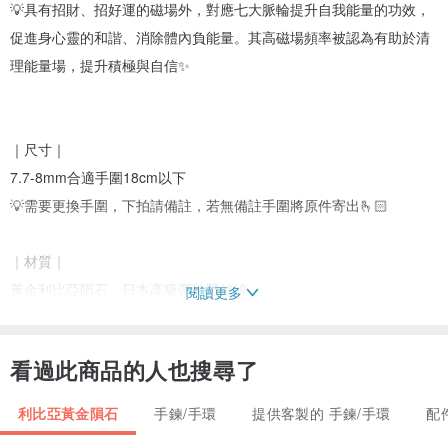
💡具有招財、招好運的磁場外，對應七大脈輪提升自我能量的功效，
促進身心靈的和諧、消除體內負能量。其高磁場頻率被認為有助於清
理能量場，提升積極與自信✨
｜尺寸｜
7.7-8mm合適手圍18cm以下
💡需要更換手圍，下拍請備註，若無備註手圍將原件寄出🫰🏻
｜材質｜
黃金利比亞隕石、日本高級彈性蠶絲線
閱讀更多
💎利比亞隕石
看過此商品的人也搜尋了
能量非常強大，但是非常緩慢的傳遞，給人一種被暖流擁抱的感覺。
比較少人對利比亞隕石的能量暈眩，即便有也很快就會消散，所以很
利比亞黃金隕石
手鍊/手環
提供客製的 手鍊/手環
配
適合新手入門。利比亞隕石是能為人生帶來轉變的隕石，生理跟心理