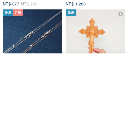
NT$ 677
NT$ 769
NT$ 1,200
免運
7 折
免運
放入購物車
加入收藏
了解品牌
L'amour 星星珍珠手鏈 (白金色)
耶穌受難像木製十字架 24 公分
高，雕刻木製十字架，耶穌受難
像天主教十字架
ARLOS
AndyCarver
NT$ 4,641
NT$ 6,630
NT$ 1,560
免運
7 折