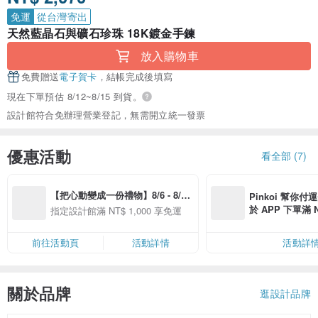
免運
從台灣寄出
天然藍晶石與礦石珍珠 18K鍍金手鍊
放入購物車
免費贈送
電子賀卡
，結帳完成後填寫
現在下單預估 8/12~8/15 到貨。
設計館符合免辦理營業登記，無需開立統一發票
優惠活動
看全部 (7)
【把心動變成一份禮物】8/6 - 8/20 
Pinkoi 幫你付
精選品牌全館滿 NT$1,000 免運
於 APP 下單滿 
指定設計館滿 NT$ 1,000 享免運
運費 NT$ 100
前往活動頁
活動詳情
活動詳
關於品牌
逛設計品牌