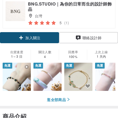
BNG.STUDIO｜為你的日常而生的設計師飾
品
台灣
5
(1)
領優惠券
聯絡設計師
加入關注
出貨速度
關注人數
回應率
上次上線
1～3 日
1 天內
4
100%
免運
免運
免運
免運
逛全部商品
商品介紹