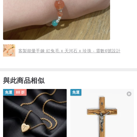
客製能量手鍊 紅兔毛 x 天河石 x 珍珠 - 靈數6號設計
與此商品相似
免運
88 折
免運