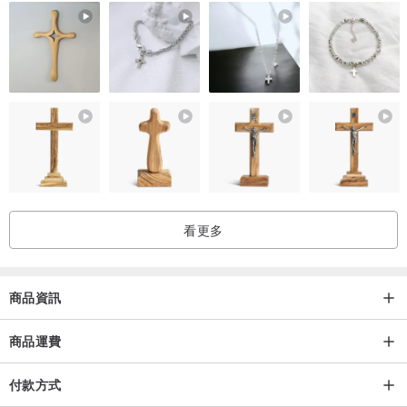
後，請務必以乾淨軟布輕輕擦拭表面汗水，並單獨收納於乾燥陰涼處
的夾鏈袋中隔絕空氣喔！
看更多
商品資訊
商品運費
付款方式