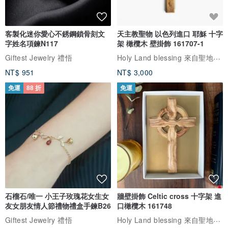
客製化迷你愛心不銹鋼鎖骨刻文
天主教聖物 以色列進口 耶穌 十字
字姓名項鍊N117
架 橄欖木 壁掛飾 161707-1
Holy Land blessing 來自聖地的祝福
Giftest Jewelry 禮悟
NT$ 951
NT$ 3,000
免運
88 折
免運
石榴石/唯一 小王子玫瑰花女生女
牆壁掛飾 Celtic cross 十字架 進
友女朋友情人節禮物禮盒手鍊B26
口橄欖木 161748
Holy Land blessing 來自聖地的祝福
Giftest Jewelry 禮悟