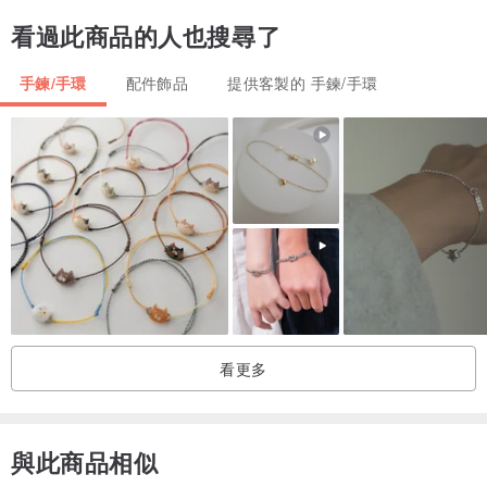
側，冷暖平衡
看過此商品的人也搜尋了
【 📏 尺寸說明 】
手鍊/手環
配件飾品
提供客製的 手鍊/手環
適用手圍 14.5-16cm，附延長鍊
【 BNG-S Studio 購物安心保證 】
100% 實品拍攝：賣場所有照片皆為工作室於自然光下實景拍攝。我
們盡最大努力還原飾品最真實的色澤與細節，忠實呈現天然礦石與珍
珠的原始樣貌，讓您能安心選購。
專屬品牌包裝：每件飾品皆會妥善包裝出貨，並附贈收納袋方便您日
常保存。無論是犒賞自己或作為心意餽贈，都能擁有美好的開箱體
驗。
看更多
【 日常保養小叮嚀 】
天然珍珠與礦石較為嬌弱，且為維持 18K 鍍金金屬配件的長久亮澤，
與此商品相似
請避免飾品直接接觸香水、乳液、洗手乳或化學洗劑。 每次配戴回家