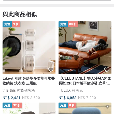
與此商品相似
免運
9 折
免運
88 折
Like-it 窄款 隙縫型多功能可堆疊
【CELLUTANE】雙人沙發A01加
收納籃 洗衣籃 三層組
長型(2P)日本製平價沙發 皮革/燈
芯絨
this-this 雜貨研究所
FULUX 弗洛克
NT$ 2,421
NT$ 2,690
NT$ 6,952
NT$ 7,900
免運
32 折
免運
8 折