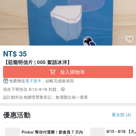
NT$ 35
【惡龍明信片 | 005 絮語冰洋】
放入購物車
免費贈送
電子賀卡
，結帳完成後填寫
現在下單預估 8/12~8/18 到貨。
設計館符合免辦理營業登記，無需開立統一發票
優惠活動
看全部 (4)
8/15 - 8/18 
Pinkoi 幫你付運費！新會員 7 天內