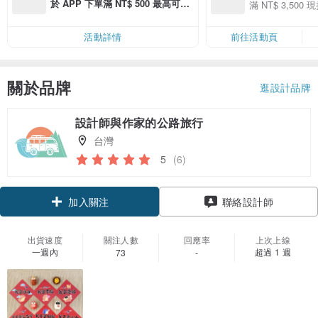
季】滿 NT$3500
於 APP 下單滿 NT$ 500 最高可折
滿 NT$ 3,500 現
50
運費 NT$ 100
50
活動詳情
前往活動頁
關於品牌
逛設計品牌
設計師與作家的公路旅行
台灣
5
(6)
領優惠券
聯絡設計師
加入關注
出貨速度
關注人數
回應率
上次上線
一週內
超過 1 週
73
-