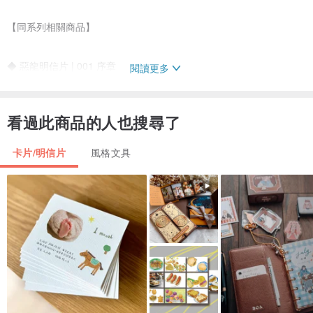
【同系列相關商品】
◆ 惡龍明信片 | 001 序章
閱讀更多
◆ 惡龍明信片 | 002 樹洞巨林
◆ 惡龍明信片 | 003 星子墳場
看過此商品的人也搜尋了
◆ 惡龍明信片 | 004 砂時滲穴
◆ 惡龍明信片 | 006 畫布方位
卡片/明信片
風格文具
◆ 惡龍明信片 | 007 風滾草的出發區
◆ 惡龍明信片 | 008 終章
————————————————————————
【退換貨注意事項】
＊商品照已盡力呈現實物色澤，