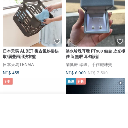
日本天馬 ALBET 復古風斜掛快
淡水珍珠耳環 PT900 鉑金 皮光極
取/層疊兩用洗衣籃
佳 近無瑕 耳勾設計
日本天馬TENMA
蘭佩軒 珍珠。手作輕珠寶
NT$ 455
NT$ 6,000
NT$ 7,500
9 折
免運
9 折
放入購物車
加入收藏
了解品牌