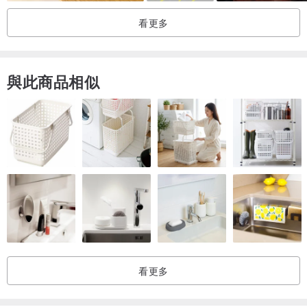
然依螢幕裝置不同，可能存在些許顯色差異。
看更多
如相當介意色差，請考慮後再下單。
＊除拆裝後發現商品瑕疵欲退換貨外，
與此商品相似
如於七天鑑賞期（含例假日）內欲退貨，
必須保持全新狀態及完整內外包裝、膠帶等，否則恕不接受退貨。
＊由於國際運送手續繁複，
除經設計館認定之瑕疵商品退換，
海外購物退換貨一律由買家自付運費。
看更多