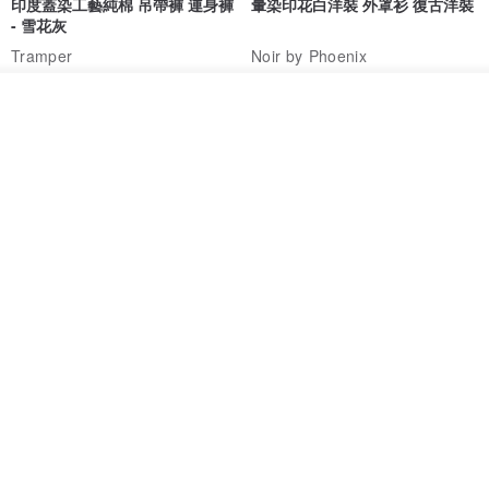
印度蓋染工藝純棉 吊帶褲 連身褲
暈染印花白洋裝 外罩衫 復古洋裝
- 雪花灰
Tramper
Noir by Phoenix
NT$ 1,480
NT$ 1,480
放入購物車
加入收藏
了解品牌
印度蓋染工藝純棉 長褲 －晚霞紅
【波麗印花】皇家鹿苑 澎澎熱氣
球 前短後長 鬆緊帶 長裙
Tramper
Mr. Greenwood
NT$ 1,080
NT$ 2,620