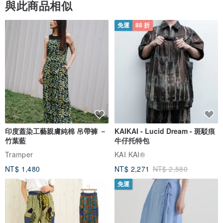
與此商品相似
免運
88 折
印度蓋染工藝親膚純棉 吊帶褲 －
KAIKAI - Lucid Dream - 斑駁痕
竹葉藍
牛仔托特包
Tramper
KAI KAI®
NT$ 1,480
NT$ 2,271
NT$ 2,580
免運