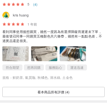
5
(4)
kris huang
1 年前
看到同事使用後想購買，雖然一度因為有選擇障礙而遲遲未下單，
最後號召同事一同購買五種顏色共六條😎，雖然有一點點色差，不
過實品還是很美。
符合期望
想再回購
服務貼心
運送迅速
規格：
鮮奶茶, 氣質咖, 秋橘色, 湖水綠, 土金色
看本商品所有評價 (4)