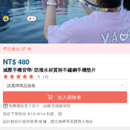
5
已售出 27 件
NT$ 480
減壓手機背帶/ 防潑水材質附不鏽鋼手機墊片
5
(4)
放入購物車
免費贈送
電子賀卡
，結帳完成後填寫
現在下單預估 8/12~8/14 到貨。
設計館自行提供發票/收據，開立後將寄至購買人地址