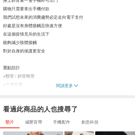
購物只需要拿出手機付款
我們試想未來的消費趨勢必定走向電子支付
好處是沒有身體接觸且快速方便
在這個疫情充斥的生活下
能夠減少肢體接觸
對於自身的保護更安全
重點設計
●
頸背 / 斜背兩用
●
方便充電
閱讀更多
●
活動式拆卸
●
脖子部分為減壓棉
看過此商品的人也搜尋了
●
背帶附贈不繡鋼銀色墊片一枚
墊片
減壓背帶
手機配件
創意科技
/材質/
布料 : 防潑水肯尼布或日韓布料 搭配深灰/淺灰減壓棉