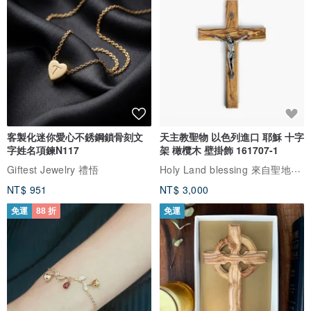
ぜひ次回のお買い物にご活用ください。
また、特別なアイテムとの素敵な出会いがありますように✨
心より感謝申し上げます。ありがとうございました！
◆請注意
・請注意，復古產品可能會有一些使用痕跡或氣味。
・由於水平放置，可能會出現輕微誤差。請在購買前了解這一點。
客製化迷你愛心不銹鋼鎖骨刻文
天主教聖物 以色列進口 耶穌 十字
字姓名項鍊N117
架 橄欖木 壁掛飾 161707-1
Holy Land blessing 來自聖地的祝福
Giftest Jewelry 禮悟
（管理編號：njm236）
NT$ 951
NT$ 3,000
免運
88 折
免運
如需購買，請私訊詢問。 🔴※這是本店本身的狀況評估。