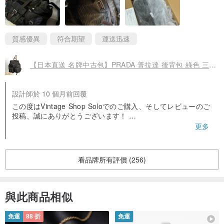
但狀況相對乾淨。
質感優異
符合期望
運送迅速
【日本直送 名牌中古包】PRADA 普拉達 後背包 綠色 三角標誌 尼龍 雙口袋 登山包 vintage kyhxt3
設計師於 10 個月前回覆
この度はVintage Shop Soloでのご購入、そしてレビューのご
投稿、誠にありがとうございます！
更多
海外配送のため、多少の遅延が発生する場合がございます
が、何かご不明点やお困りのことがございましたら、どうぞ
お気軽にお問い合わせください。
看品牌所有評價 (256)
今回お迎えいただいたPRADAのバックパックについて、状態
を新品同様と感じていただけたことを大変嬉しく拝見いたし
ました。
與此商品相似
レビューを投稿していただいたお客様には、次回ご利用いた
免運
88 折
免運
だけるクーポンをプレゼントしております。