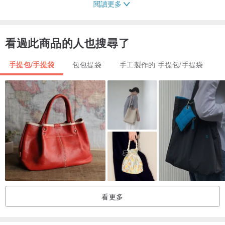
閱讀更多
------------------------------------------------
【VintageShop solo】提供的產品均為古董。這一切都是真的。
產品售出後不可退貨或換貨。如果您有任何疑問，請務必給我留言。
看過此商品的人也搜尋了
產品在多個網站上銷售。下訂單前，請務必聯絡我們確認庫存狀況。
手提包/手提袋
包包提袋
手工製作的 手提包/手提袋
所有產品均為正品、正品。
尺寸可能有輕微誤差。
實際顏色可能因拍攝環境而異。
如果您對產品或其他詳細照片有任何疑問，請聯絡[VintageShop
alone]。
7 天的評估期不適用。不幸的是，產品無法退貨。請謹慎選擇。
------------------------------------------------
看更多