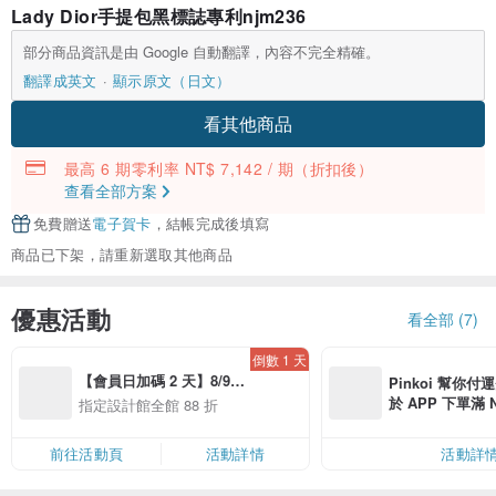
Lady Dior手提包黑標誌專利njm236
部分商品資訊是由 Google 自動翻譯，內容不完全精確。
翻譯成英文
顯示原文（日文）
看其他商品
最高 6 期零利率 NT$ 7,142 / 期
（折扣後）
查看全部方案
免費贈送
電子賀卡
，結帳完成後填寫
商品已下架，請重新選取其他商品
優惠活動
看全部 (7)
倒數 1 天
【會員日加碼 2 天】8/9-
Pinkoi 幫你付
8/10 精選設計限定 88 折
於 APP 下單滿 
指定設計館全館 88 折
運費 NT$ 100
前往活動頁
活動詳情
活動詳