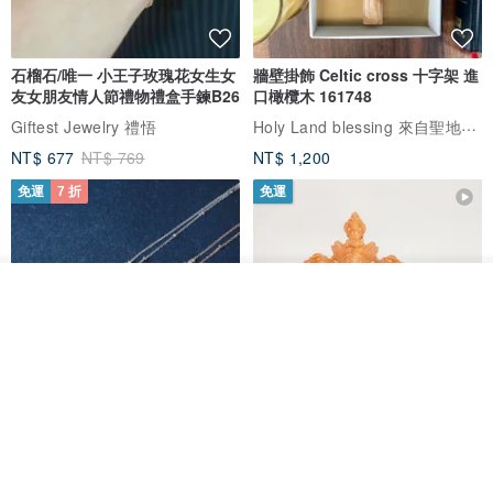
石榴石/唯一 小王子玫瑰花女生女
牆壁掛飾 Celtic cross 十字架 進
友女朋友情人節禮物禮盒手鍊B26
口橄欖木 161748
Holy Land blessing 來自聖地的祝福
Giftest Jewelry 禮悟
NT$ 677
NT$ 769
NT$ 1,200
免運
7 折
免運
看其他商品
了解品牌
L'amour 星星珍珠手鏈 (白金色)
耶穌受難像木製十字架 24 公分
高，雕刻木製十字架，耶穌受難
像天主教十字架
ARLOS
AndyCarver