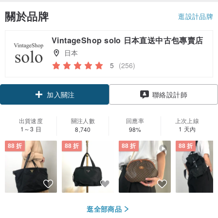
關於品牌
逛設計品牌
VintageShop solo 日本直送中古包專賣店
日本
5
(256)
領優惠券
聯絡設計師
加入關注
出貨速度
關注人數
回應率
上次上線
1～3 日
1 天內
8,740
98%
88 折
88 折
88 折
88 折
逛全部商品