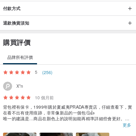
付款方式
◆尺寸
退款換貨須知
約高 19 厘米 x 寬 24 厘米 x 深 11 厘米
手柄高度約10cm
購買評價
◆規格
品牌所有評價
顏色：黑
材質: 漆皮
5
(256)
規格：內袋 x 1
附件：無（僅主機）
X*n
重量：約710公克
10 個月前
背包裡有保卡，1999年購於夏威夷PRADA專賣店，仔細查看下，實
◆ 條件
在看不出有使用痕跡，非常像新品的一個包🤔👍
唯一的建議是…商品在顏色上的說明如能再精準詳細些會更好。此
外觀 BA 等級：復古產品，有輕微的使用痕跡，例如日常使用產生的
背包在皮革的部分是咖啡色，整體帆布非純黑，而是帶著咖啡色光
更多
刮痕、污垢和氣味。
澤的黑。
內裝AB等級：復古產品，有輕微刮痕和污垢，似乎已經使用過幾次，
謝謝🙏