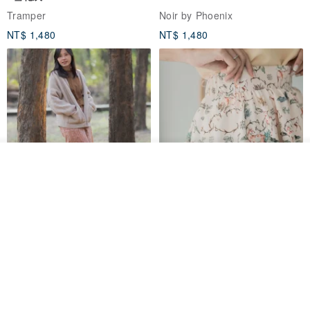
Tramper
Noir by Phoenix
NT$ 1,480
NT$ 1,480
看其他商品
了解品牌
印度蓋染工藝純棉 長褲 －晚霞紅
【波麗印花】皇家鹿苑 澎澎熱氣
球 前短後長 鬆緊帶 長裙
Tramper
Mr. Greenwood
NT$ 1,080
NT$ 2,620