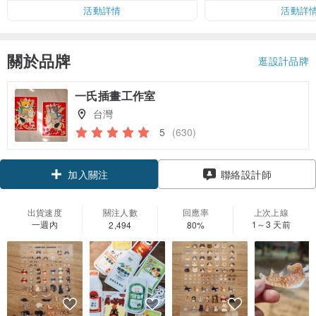
活動詳情
活動詳
關於品牌
逛設計品牌
一氏插畫工作室
台灣
5
(630)
領優惠券
聯絡設計師
加入關注
出貨速度
關注人數
回應率
上次上線
一週內
1～3 天前
2,494
80%