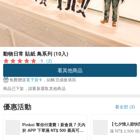
動物日常 貼紙 鳥系列 (10入)
5
(2)
看其他商品
免費贈送
電子賀卡
，結帳完成後填寫
商品已下架，請重新選取其他商品
優惠活動
看全部 (3)
【七夕情人節快閃】8
Pinkoi 幫你付運費！新會員 7 天內
用 APP 購買任一
於 APP 下單滿 NT$ 500 最高可折
滿 NT$ 2,500 現
00 現折 NT$100
運費 NT$ 100