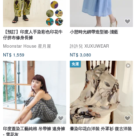
【預訂】印度人手染彩色印花牛
小憩時光綁帶造型裙-淺藍
仔拼布修身長褲
Moonstar House 星月屋
許許兒 XUXUWEAR
NT$ 1,559
NT$ 3,080
免運
印度蓋染工藝純棉 吊帶褲 連身褲
暈染印花白洋裝 外罩衫 復古洋裝
- 雪花灰