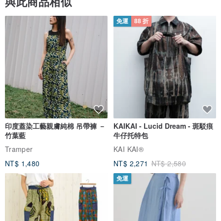
與此商品相似
免運
88 折
印度蓋染工藝親膚純棉 吊帶褲 －
KAIKAI - Lucid Dream - 斑駁痕
竹葉藍
牛仔托特包
Tramper
KAI KAI®
NT$ 1,480
NT$ 2,271
NT$ 2,580
免運