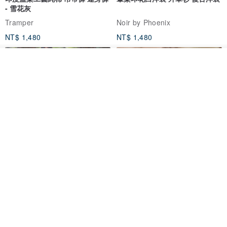
- 雪花灰
Tramper
Noir by Phoenix
NT$ 1,480
NT$ 1,480
我要排隊
加入收藏
了解品牌
印度蓋染工藝純棉 長褲 －晚霞紅
【波麗印花】皇家鹿苑 澎澎熱氣
球 前短後長 鬆緊帶 長裙
Tramper
Mr. Greenwood
NT$ 1,080
NT$ 2,620