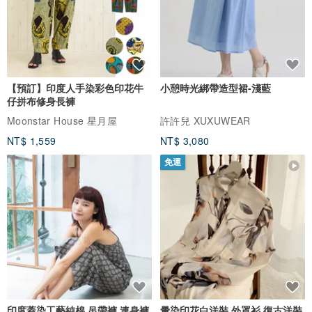
【預訂】印度人手染彩色印花牛
小憩時光綁帶造型裙-淺藍
仔拼布修身長褲
Moonstar House 星月屋
許許兒 XUXUWEAR
NT$ 1,559
NT$ 3,080
免運
印度蓋染工藝純棉 吊帶褲 連身褲
暈染印花白洋裝 外罩衫 復古洋裝