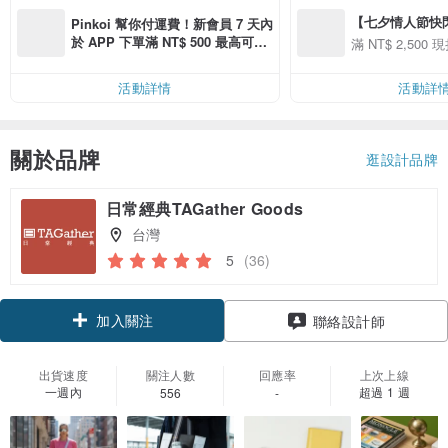
【七夕情人節快閃】8
Pinkoi 幫你付運費！新會員 7 天內
用 APP 購買任一
於 APP 下單滿 NT$ 500 最高可折
滿 NT$ 2,500 現
00 現折 NT$100
運費 NT$ 100
活動詳情
活動詳
關於品牌
逛設計品牌
日常經典TAGather Goods
台灣
5
(36)
加入關注
聯絡設計師
出貨速度
關注人數
回應率
上次上線
一週內
超過 1 週
556
-