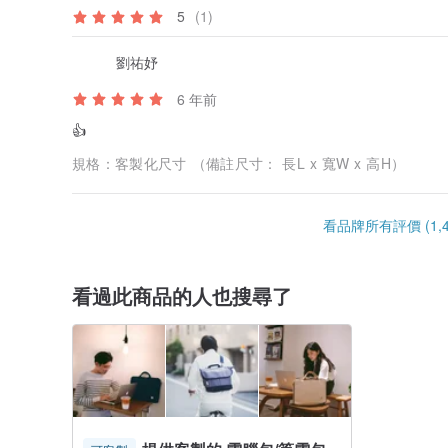
5
(1)
劉祐妤
6 年前
👍
規格：
客製化尺寸 （備註尺寸： 長L x 寬W x 高H）
看品牌所有評價 (1,4
看過此商品的人也搜尋了