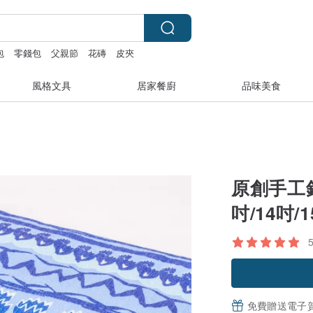
包
零錢包
父親節
花磚
皮夾
風格文具
居家餐廚
品味美食
原創手工鉛
吋/14吋/1
免費贈送電子