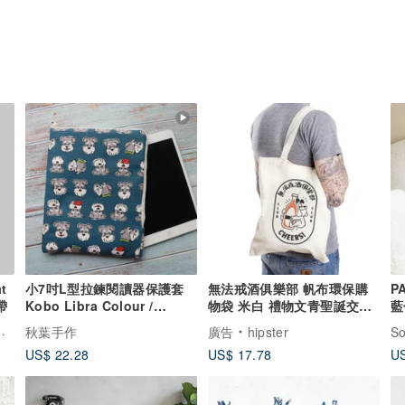
t
小7吋L型拉鍊閱讀器保護套
無法戒酒俱樂部 帆布環保購
P
帶
Kobo Libra Colour /
物袋 米白 禮物文青聖誕交換
藍
mooInk Nana
托特包
秋葉手作
廣告
hipster
So
US$ 22.28
US$ 17.78
US