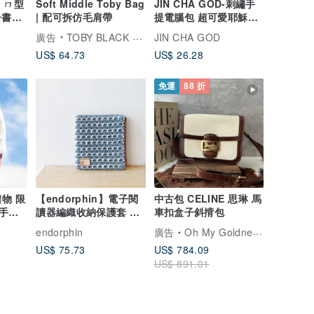
吋 ㄇ型
Soft Middle Toby Bag
JIN CHA GOD-刺繡手
子書平
| 配可拆仿毛肩帶
提電腦包 超可愛耶穌畫
護
家插畫刺繡手提電腦包
廣告
TOBY BLACK 托比小黑
JIN CHA GOD
US$ 64.73
US$ 26.28
免運
88 折
物 限
【endorphin】電子閱
中古包 CELINE 思琳 馬
織手感
讀器編織收納保護套 馬
車扣盒子斜揹包
 /
賽克磚款
endorphin
廣告
Oh My Goldness Vintage 持牌鑑定師的中古選物店
 民族
US$ 75.73
US$ 784.09
 /
US$ 891.01
 /
天的彩