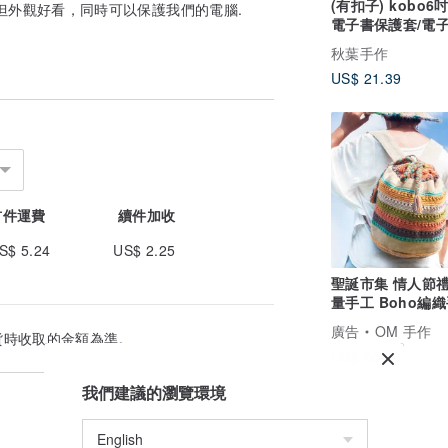
(有扣子) kobo6
不但外觀好看，同時可以保護我們的電腦.
電子書保護套/電
板套/Kobo 6吋保
秋葉手作
US$ 21.39
首件運費
續件加收
S$ 5.24
US$ 2.25
聖誕市集 情人節禮
量手工 Boho編
後背包 / 民族後背包
廣告
OM 手作
貨時收取的金額為準。
後背包 / 肩背包 /
US$ 88.20
登山包 / 旅行後背包
鉤織後背包 / 鉤織包
我們建議的瀏覽環境
條紋後背包 - 夏
虹色繽紛條紋