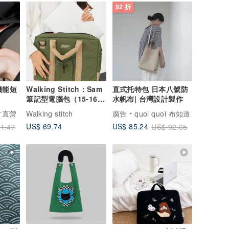
92 折
薄機能短
Walking Stitch：Sam
直式托特包 日本八號防
筆記型電腦包（15-16
水帆布| 台灣設計製作
吋）— Matcha 色。
官方直營
Walking stitch
廣告
quoi quoi 布知道
US$ 69.74
US$ 85.24
1.47
US$ 92.65