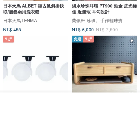
日本天馬 ALBET 復古風斜掛快
淡水珍珠耳環 PT900 鉑金 皮光極
取/層疊兩用洗衣籃
佳 近無瑕 耳勾設計
日本天馬TENMA
蘭佩軒 珍珠。手作輕珠寶
NT$ 455
NT$ 6,000
NT$ 7,500
9 折
免運
9 折
我要排隊
日本Like-it 可堆疊收納洗衣籃專
雙抽屜螢幕增高架(寬42CM) 收納
了解品牌
用 -滑滑便利輪 (專用輪)
書桌展示架 手工 客製化雷射雕刻
this-this 雜貨研究所
Pinocchio’s cabin
NT$ 234
NT$ 260
NT$ 3,026
NT$ 3,362
免運
68 折