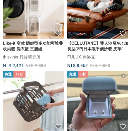
Like-it 窄款 隙縫型多功能可堆疊
【CELLUTANE】雙人沙發A01加
收納籃 洗衣籃 三層組
長型(2P)日本製平價沙發 皮革/燈
芯絨
this-this 雜貨研究所
FULUX 弗洛克
NT$ 2,421
NT$ 2,690
NT$ 6,952
NT$ 7,900
免運
32 折
免運
8 折