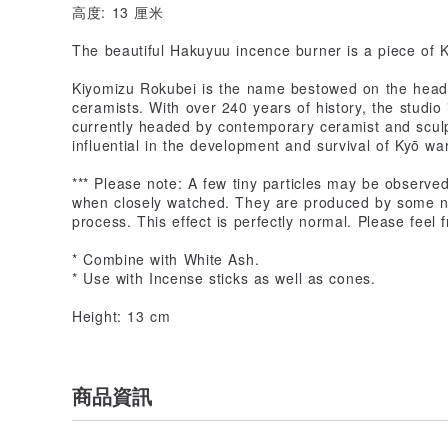
高度: 13 厘米
The beautiful Hakuyuu incence burner is a piece of
Kiyomizu Rokubei is the name bestowed on the head 
ceramists. With over 240 years of history, the studio i
currently headed by contemporary ceramist and sculp
influential in the development and survival of Kyō wa
*** Please note: A few tiny particles may be observed
when closely watched. They are produced by some nat
process. This effect is perfectly normal. Please feel 
* Combine with White Ash.
* Use with Incense sticks as well as cones.
Height: 13 cm
商品資訊