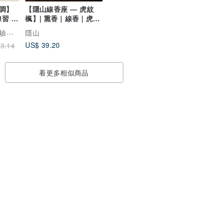
調】
【隱山線香座 — 虎紋
習 /
楓】| 熏香 | 線香 | 虎紋
楓
atory
隱山
US$ 39.20
3.14
看更多相似商品