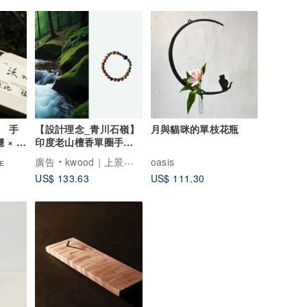
 】 手
【設計理念_青川石嶺】
月與貓咪的單枝花瓶
 × 醇
印度老山檀香單圈手串
8mm(送養珠粉/玻璃罐
ᴇ
廣告
kwood｜上景沉香｜純淨原始
oasis
US$ 133.63
US$ 111.30