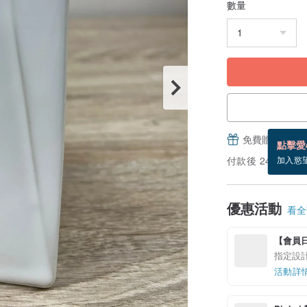
數量
免費贈送電子
點擊愛
付款後 24 小時
加入慾
優惠活動
看全部
【會員日加
指定設計
活動詳