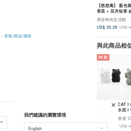
【悠悠庵】 藍色
香皿 + 花卉短香 
美珍時光生活館
US$ 35.28
US$ 4
 -
香氛/精油/擴香
與此商品相
88 折
Tsundere CAT 
貓擴香石 I 水泥 I 
我們建議的瀏覽環境
禮物 I 附5mi精油
廣告
壹叁叁壹 Cementer No
US$ 43.64
US$ 4