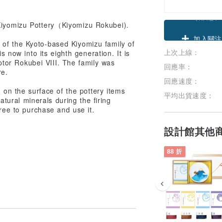
 Kiyomizu Pottery（Kiyomizu Rokubei).
領優惠券
of the Kyoto-based Kiyomizu family of
上次上線：
加入關注
s now into its eighth generation. It is
tor Rokubei VIII. The family was
回應率：
re.
回應速度：
 on the surface of the pottery items
平均出貨速度：
ural minerals during the firing
free to purchase and use it.
設計館其他
88 折