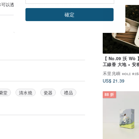
你可以透過
聯絡設計師
討論合適的運送方式
確定
【 No.09 沃 Wò
工線香 大地 × 安穩
厚扎根
禾里兆嶼 ʜᴏʟɪ ʀɪs
US$ 21.39
榮堂
清水燒
瓷器
禮品
88 折