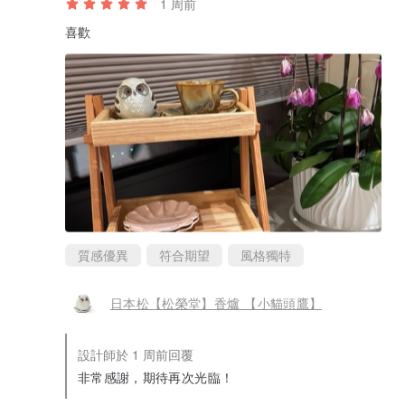
1 周前
喜歡
質感優異
符合期望
風格獨特
日本松【松榮堂】香爐 【小貓頭鷹】
設計師於 1 周前回覆
非常感謝，期待再次光臨！