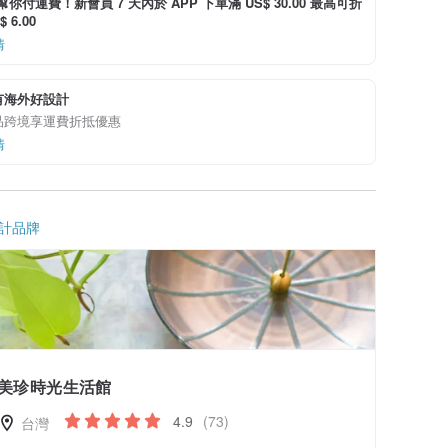
i 幫你付運費！新會員 7 天內於 APP 下單滿 US$ 30.00 最高可折
 6.00
情
有海外好設計
品跨境享運費折抵優惠
情
計品牌
美珍時光生活館
4.9
(73)
台灣