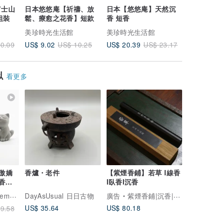
富士山
日本悠悠庵【祈禱、放
日本【悠悠庵】天然沉
日本【松
組裝
鬆、療愈之花香】短款
香 短香
【貓頭鷹
美珍時光生活館
美珍時光生活館
美珍時光
US$ 9.02
US$ 20.39
US$ 81.
0.09
US$ 10.25
US$ 23.17
似
看更多
I 傲嬌
香爐・老件
【紫煙香鋪】若草 I線香
香氛 I
I臥香I沉香
.1331
DayAsUsual 日日古物
廣告
紫煙香鋪|沉香|檀香|香爐|佛教
US$ 35.64
US$ 80.18
9.58