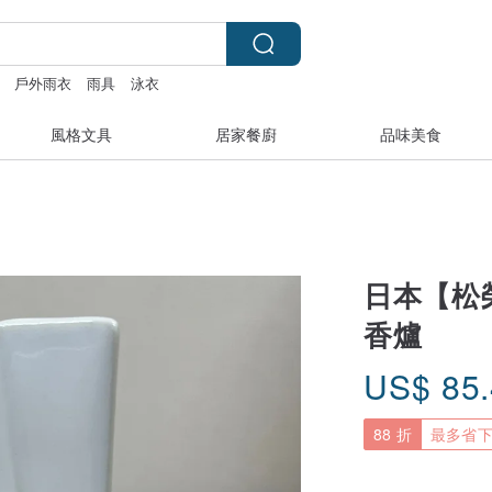
戶外雨衣
雨具
泳衣
風格文具
居家餐廚
品味美食
日本【松榮
香爐
US$
85
88 折
最多省下 