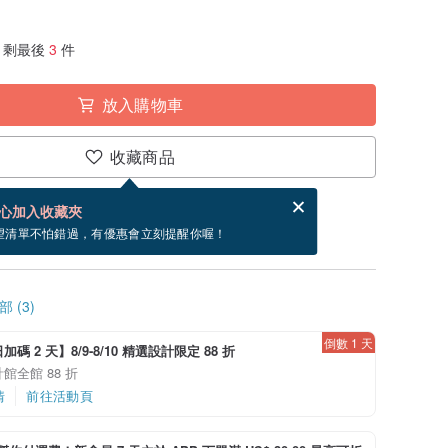
剩最後
3
件
放入購物車
收藏商品
賀卡，結帳完成後填寫
電子賀卡是什麼？
心加入收藏夾
內出貨。（不包含週五到週日）
望清單不怕錯過，有優惠會立刻提醒你喔！
 (3)
倒數 1 天
碼 2 天】8/9-8/10 精選設計限定 88 折
館全館 88 折
情
前往活動頁