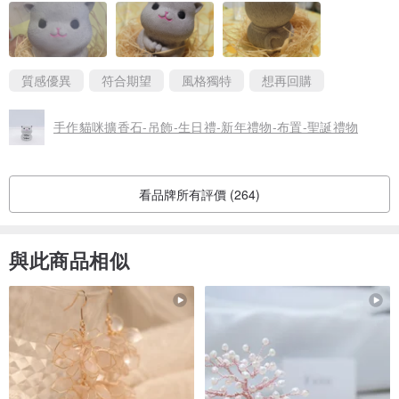
質感優異
符合期望
風格獨特
想再回購
手作貓咪擴香石-吊飾-生日禮-新年禮物-布置-聖誕禮物
看品牌所有評價 (264)
與此商品相似