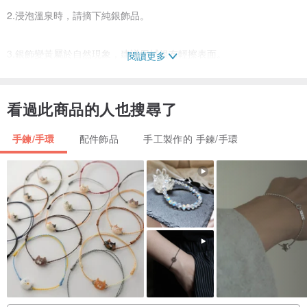
2.浸泡溫泉時，請摘下純銀飾品。
3.銀飾變黃屬於自然現象，建議用拭銀布輕擦表面。
閱讀更多
4.純銀飾品不配戴時請放置密封夾鏈袋中保存。
看過此商品的人也搜尋了
5.最佳保養方式是天天配戴，人體油脂可使產生自然溫潤的光澤。
手鍊/手環
配件飾品
手工製作的 手鍊/手環
水晶保養方式:
1、在劇烈運動或洗澡時，一定要先將草莓晶存放好，以免將其摔碎，
還要避免與尖硬物發生碰撞或摩擦，以免留下劃痕，影響美觀
2、草莓晶在太陽下暴曬，會導致草莓晶因褪色而失去嬌嫩的顏色，所
以我們在放置和保存草莓晶時千萬要避免將草莓晶放在有強烈光線照
射的地方。