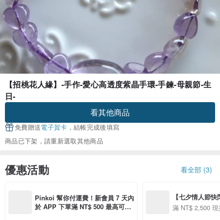
【招桃花人緣】-手作-愛心高透度紫晶手環-手鍊-母親節-生
日-
看其他商品
免費贈送
電子賀卡
，結帳完成後填寫
商品已下架，請重新選取其他商品
優惠活動
看全部 (3)
【七夕情人節快閃】8
Pinkoi 幫你付運費！新會員 7 天內
用 APP 購買任一
於 APP 下單滿 NT$ 500 最高可折
滿 NT$ 2,500 現
00 現折 NT$100
運費 NT$ 100