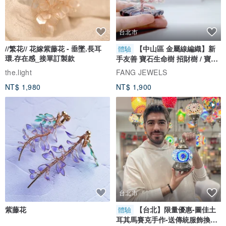
台北市
//繁花// 花嫁紫藤花 - 垂墜.長耳
【中山區 金屬線編織】新
體驗
環.存在感_接單訂製款
手友善 寶石生命樹 招財樹 / 寶石
自選
the.light
FANG JEWELS
NT$ 1,980
NT$ 1,900
台北市
紫藤花
【台北】限量優惠-圖佳土
體驗
耳其馬賽克手作-送傳統服飾換裝