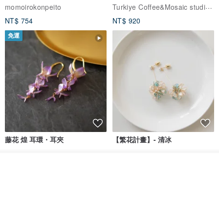
體驗
Turkiye Coffee&Mosaic studio土耳其咖啡與馬賽克燈工作坊
momoirokonpeito
NT$ 754
NT$ 920
免運
藤花 煌 耳環・耳夾
【繁花計畫】- 清冰
Dip art -nachugo-
紅花 hunghua
看其他商品
了解品牌
NT$ 2,125
NT$ 720
93 折