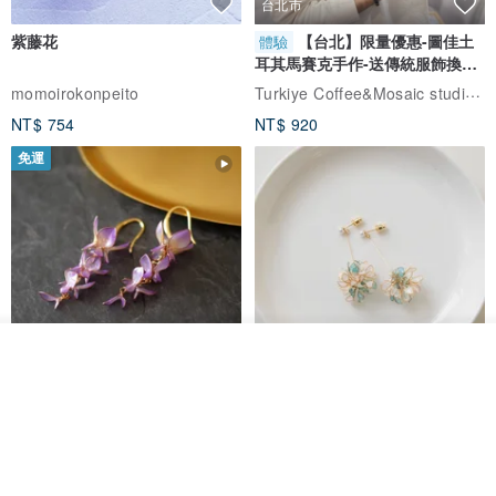
台北市
紫藤花
【台北】限量優惠-圖佳土
體驗
耳其馬賽克手作-送傳統服飾換裝
體驗
Turkiye Coffee&Mosaic studio土耳其咖啡與馬賽克燈工作坊
momoirokonpeito
NT$ 754
NT$ 920
免運
看其他商品
了解品牌
藤花 煌 耳環・耳夾
【繁花計畫】- 清冰
Dip art -nachugo-
紅花 hunghua
NT$ 2,125
NT$ 720