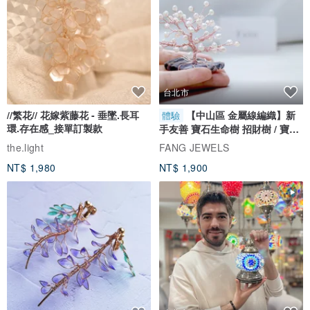
台北市
//繁花// 花嫁紫藤花 - 垂墜.長耳
【中山區 金屬線編織】新
體驗
環.存在感_接單訂製款
手友善 寶石生命樹 招財樹 / 寶石
自選
the.light
FANG JEWELS
NT$ 1,980
NT$ 1,900