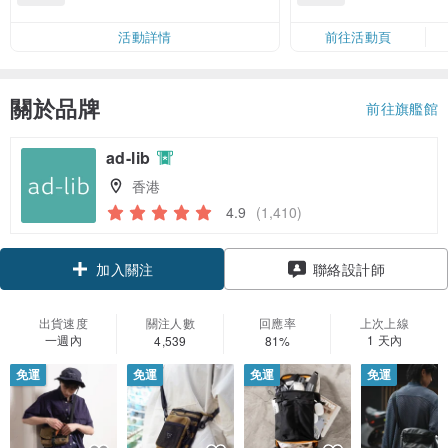
活動詳情
前往活動頁
關於品牌
前往旗艦館
ad-lib
香港
4.9
(1,410)
領優惠券
聯絡設計師
加入關注
出貨速度
關注人數
回應率
上次上線
一週內
1 天內
4,539
81%
免運
免運
免運
免運