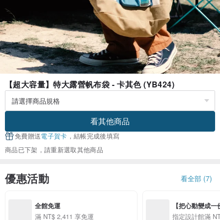
【超大容量】特大露營帆布袋 - 卡其色 (YB424)
看其他商品
免費贈送
電子賀卡
，結帳完成後填寫
商品已下架，請重新選取其他商品
優惠活動
看全部 (7)
全館免運
【把心動變成一份禮物
精選品牌全館滿 NT
滿 NT$ 2,411 享免運
指定設計館滿 NT$