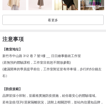
（圖案複雜度皆會影響施作進度）。
✿如圖片解析度不佳，圖案過於複雜。為了使施作地毯槍順利，工作
看更多
室提供簡易合成與描圖（僅可小範圍修改一次）。
✿ 因投影構圖需關閉教室內的電燈，會影響其他學員的權益，如未準
注意事項
時抵達課程將不另行提供投影構圖，敬請見諒！欲更改上課開始時段
請於上課日前三天告知。
【教室地址】
新竹市中山路 312 巷 7 號1樓 __ 日日繪事藝術工作室
✿如欲下午時段13:00開始體驗課程的學員，工作室皆會協助將學員提
(若無預約體驗課程，工作室目前恕不開放參觀)
供的設計圖描好至戳布上，請於上課日前三天將欲創作之設計圖以及
(建議開車的學員提早前往，工作室附近皆有停車場，步行約5分鐘左
想呈現的方式明確告知，決定好設計圖後不再行更改；如當日更改圖
右）
案或未明確告知設計圖呈現方式，將不另予提供投影描圖使用。
【防疫規範】
品牌皆採小班制，並嚴格實施防疫措施，給你最安心的體驗場域。
若有染疫/匡列/居家隔離狀況，請附上相關證明，並站內信通知品牌，