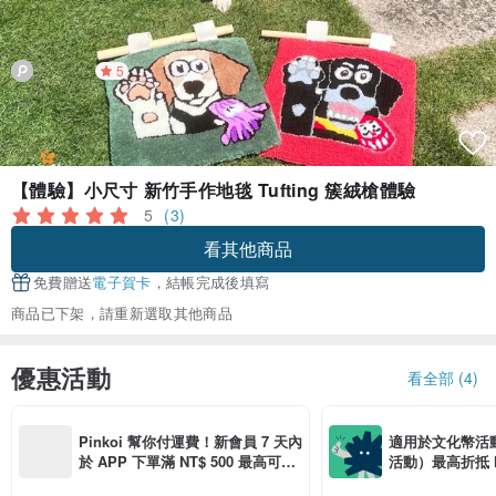
5
【體驗】小尺寸 新竹手作地毯 Tufting 簇絨槍體驗
5
(3)
看其他商品
免費贈送
電子賀卡
，結帳完成後填寫
商品已下架，請重新選取其他商品
優惠活動
看全部 (4)
Pinkoi 幫你付運費！新會員 7 天內
適用於文化幣活
於 APP 下單滿 NT$ 500 最高可折
活動）最高折抵 NT
運費 NT$ 100