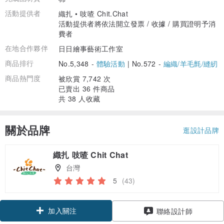
活動提供者
織扎 • 吱喳 Chit.Chat
活動提供者將依法開立發票 / 收據 / 購買證明予消
費者
在地合作夥伴
日日繪事藝術工作室
商品排行
No.5,348 -
體驗活動
|
No.572 -
編織/羊毛氈/縫紉
商品熱門度
被欣賞 7,742 次
已賣出 36 件商品
共 38 人收藏
關於品牌
逛設計品牌
織扎 吱喳 Chit Chat
台灣
5
(43)
加入關注
聯絡設計師