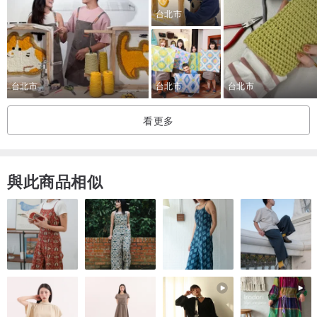
台北市
台北市
台北市
台北市
看更多
與此商品相似
【注意事項】
✿請於課程開始三天前，將欲創作之設計圖站內Pinkoi私訊，以利老師
協助評估此設計圖是否能順利施作地毯/掛毯。
✿建議挑選顏色2-5種，且線條與色塊簡化明確的設計圖，較為上手。