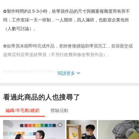
✿製作時間約2.5-3小時，依學員作品的尺寸與圖案複雜度而有所不
同；工作室採一天一班制，一人開班，四人滿班，也歡迎企業包班
（人數可討論）。
✿如學員未能即時完成作品，老師會後續協助學員完工，並採面交或
超商店到店寄送給學員（不另行收費與修改學員作品）。
✿製作毯毯的款式可選擇割絨或圈絨。
閱讀更多
✿作品形式可選擇掛毯或地毯
看過此商品的人也搜尋了
（掛毯會附贈適合作品尺寸的木棍*1，也相對製作方式較為複雜與步
驟較多，老師會協助學員完成）。
編織/羊毛氈/縫紉
體驗活動