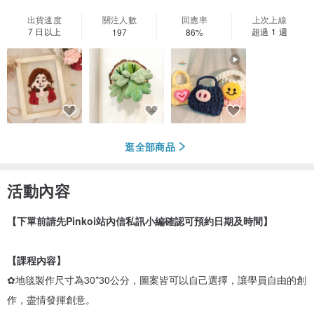
出貨速度
關注人數
回應率
上次上線
7 日以上
超過 1 週
197
86%
逛全部商品
活動內容
【下單前請先Pinkoi站內信私訊小編確認可預約日期及時間】
【課程內容】
✿地毯製作尺寸為30*30公分，圖案皆可以自己選擇，讓學員自由的創
作，盡情發揮創意。