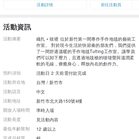
活動詳情
前往活動頁
活動資訊
活動摘要
織扎 • 吱喳 位於新竹第一間專作手作地毯的藝術工
作室。 對於現今生活於快節奏的朋友們，我們提供
了一間舒適溫暖的手作地毯Tufting工作室。讓學員
們可以卸下壓力，且透過地毯槍的噠噠聲與溫潤柔
軟的毛線，療癒身心，釋放內在的創作力。
預約須知
活動日 2 天前需付款完成
活動所在地
台灣 / 新竹市
活動語言
中文
活動地址
新竹市北大路150號4樓
開放入場時間
準時入場
活動長度
見活動內容
最低年齡限制
12 歲以上
完成品材質
棉