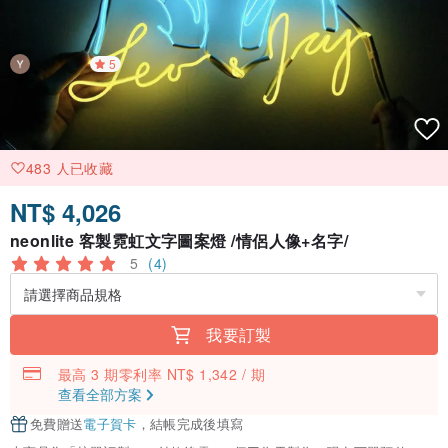
5
483 人已收藏
NT$ 4,026
neonlite 客製霓虹文字圖案燈 /情侶人像+名字/
5
(4)
我要訂製
最高 3 期零利率 NT$ 1,342 / 期
查看全部方案
免費贈送
電子賀卡
，結帳完成後填寫