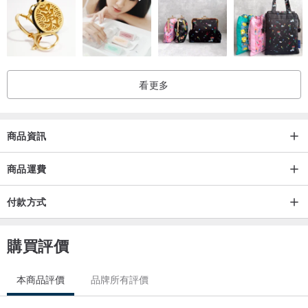
▲訂購表格Order Form▲
1.想做的字/圖:
看更多
Wordings/Graphic to order:
2.字/圖顏色: 藍/綠/粉紅/紅/黃/白
商品資訊
Color of wording: pink/blue/green/white/yellow/red
商品運費
3.電線顏色: 黑/白
付款方式
Color of the cable: black/ white
購買評價
4.電源: 電池盒 / 電池盒加usb(+HKD40)
Power source: battery box and usb (+hkd40)/ battery box only
本商品評價
品牌所有評價
5.透明勾: 個 (HKD10兩個,黏上牆用)