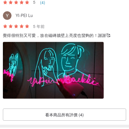
5
(4)
Hook: pcs(HKD10 for2, sticking on wall)
YI-PEI Lu
6.理想收貨日期:( 月 日)
5 年前
Ideal date of receiving product: /
覺得很特別又可愛，放在磁磚牆壁上亮度也蠻夠的！謝謝🥰
看本商品所有評價 (4)