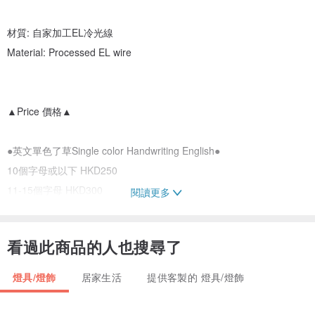
材質: 自家加工EL冷光線
Material: Processed EL wire
▲Price 價格▲
●英文單色了草Single color Handwriting English●
10個字母或以下 HKD250
11-15個字母 HKD300
閱讀更多
15個字母以上的每個字另加 HKD20
10letters or below : HKD250
看過此商品的人也搜尋了
11-15letters : HKD300
More than 15Letters : HKD20each letter
燈具/燈飾
居家生活
提供客製的 燈具/燈飾
●單色中文字Single color Chinese word●