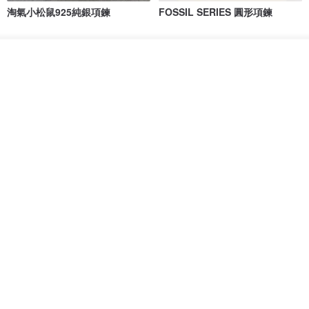
淘氣小松鼠925純銀項鍊
FOSSIL SERIES 圓形項鍊
micasa.no56
白谷工房
我要訂製
NT$ 1,180
NT$ 1,866
加入收藏
了解品牌
免運
88 折
紅寶石可愛松鼠項鍊
氣球貴賓狗項鍊 不會漏氣款 職人
鏡面拋光 MIT台灣製造
PHOEBE JEWELRY
VIVIDIA Jewelry Design 薇媞亞
NT$ 750
NT$ 1,743
NT$ 1,980
免運