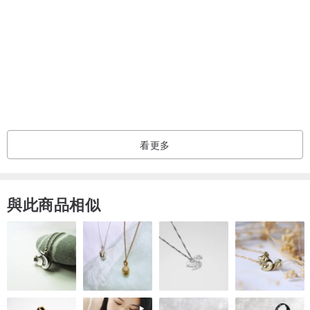
2個字或以下 HKD450
2個字以上每個字加 HKD150
後面加另一色圈圈 HKD120
2letters or below : HKD450
More than 2 letters : HKD150 each letter
+backing circle (different color) HKD120
看更多
●圖案需要先私訊討論才能報價●
Graphic depends on number of color and complexity
與此商品相似
▲訂購流程 How to order▲
私訊提交表格 > 稿件確認(約5天) > 付款 > 製作(約10天) > 寄出客製
霓虹燈
PM submitting the order form > Draft preparation within 5 days >
Payment > Production (10days) > Shipping