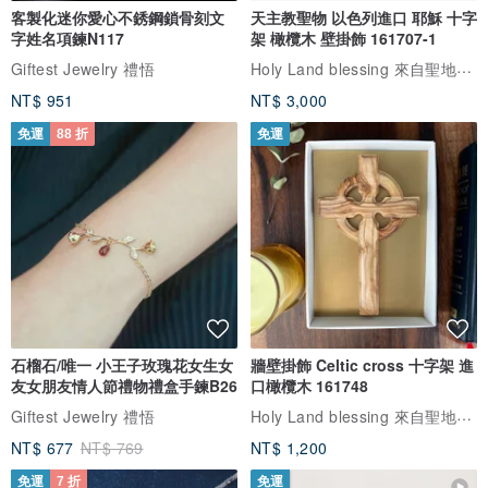
客製化迷你愛心不銹鋼鎖骨刻文
天主教聖物 以色列進口 耶穌 十字
字姓名項鍊N117
架 橄欖木 壁掛飾 161707-1
Holy Land blessing 來自聖地的祝福
Giftest Jewelry 禮悟
NT$ 951
NT$ 3,000
免運
88 折
免運
石榴石/唯一 小王子玫瑰花女生女
牆壁掛飾 Celtic cross 十字架 進
友女朋友情人節禮物禮盒手鍊B26
口橄欖木 161748
Holy Land blessing 來自聖地的祝福
Giftest Jewelry 禮悟
NT$ 677
NT$ 769
NT$ 1,200
免運
7 折
免運