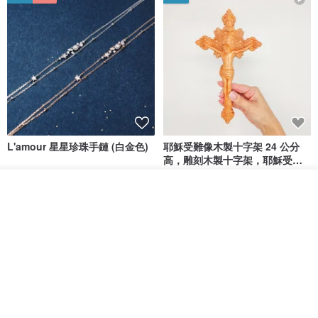
L'amour 星星珍珠手鏈 (白金色)
耶穌受難像木製十字架 24 公分
高，雕刻木製十字架，耶穌受難
像天主教十字架
ARLOS
AndyCarver
我要排隊
NT$ 4,641
NT$ 6,630
NT$ 1,560
了解品牌
免運
7 折