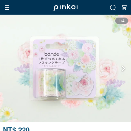
1/4
NT$ 220