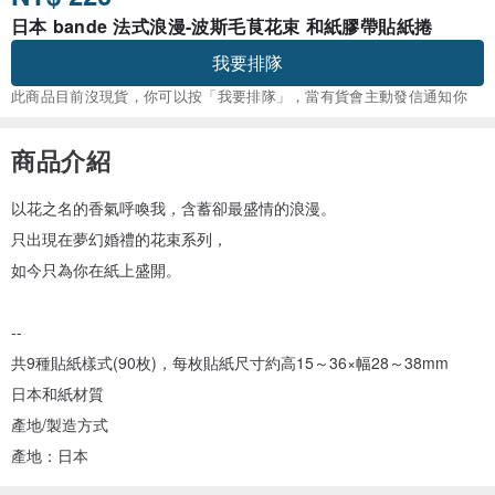
日本 bande 法式浪漫-波斯毛茛花束 和紙膠帶貼紙捲
我要排隊
此商品目前沒現貨，你可以按「我要排隊」，當有貨會主動發信通知你
商品介紹
以花之名的香氣呼喚我，含蓄卻最盛情的浪漫。
只出現在夢幻婚禮的花束系列，
如今只為你在紙上盛開。
--
共9種貼紙樣式(90枚)，每枚貼紙尺寸約高15～36×幅28～38mm
日本和紙材質
產地/製造方式
產地：日本