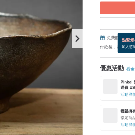
免費贈送電子
點擊愛
付款後，從備貨到
加入慾
優惠活動
看全部
Pinko
運費 US$
活動詳
輕鬆擁
指定商
活動詳