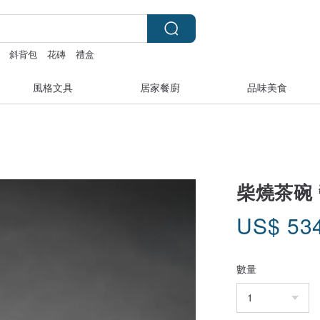
斜背包
花磚
禮盒
風格文具
居家餐廚
品味美食
柴燒茶碗 鬱
US$
53
數量