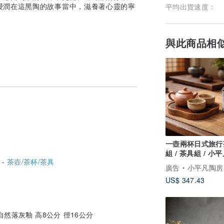
浸潤在這黑陶的故事當中，滋養著心靈的寧
平均出貨速度：
與此商品相
一壺兩杯日式旅行
組 / 茶具組 / 小
 -
茶壺/茶杯/茶具
作
廣告
小平凡陶房 Ceramic De
US$ 347.43
然落灰釉 高8公分 徑16公分