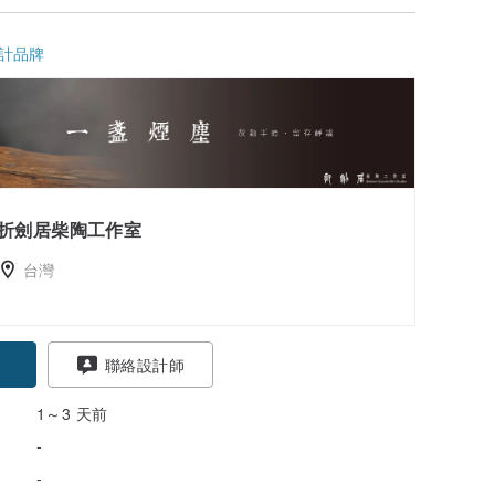
計品牌
折劍居柴陶工作室
台灣
聯絡設計師
1～3 天前
-
-