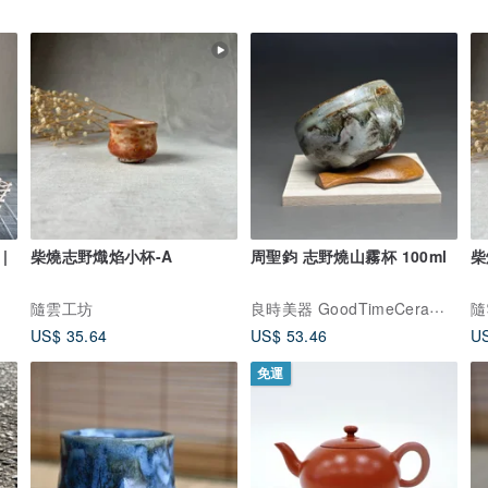
|
柴燒志野熾焰小杯-A
周聖鈞 志野燒山霧杯 100ml
柴
良時美器 GoodTimeCeramics
隨雲工坊
隨
US$ 35.64
US$ 53.46
US
免運