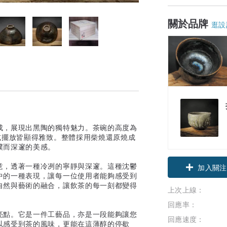
關於品牌
逛設
成，展現出黑陶的獨特魅力。茶碗的高度為
或擺放皆顯得雅致。整體採用柴燒還原燒成
樸而深邃的美感。
意，透著一種冷冽的寧靜與深邃。這種沈鬱
加入關注
中的一種表現，讓每一位使用者能夠感受到
自然與藝術的融合，讓飲茶的每一刻都變得
上次上線：
回應率：
亮點。它是一件工藝品，亦是一段能夠讓您
回應速度：
以感受到茶的風味，更能在這薄醇的停歇