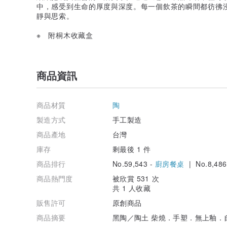
中，感受到生命的厚度與深度。每一個飲茶的瞬間都彷彿
靜與思索。
※ 附桐木收藏盒
商品資訊
商品材質
陶
製造方式
手工製造
商品產地
台灣
庫存
剩最後 1 件
商品排行
No.59,543 -
廚房餐桌
| No.8,486
商品熱門度
被欣賞 531 次
共 1 人收藏
販售許可
原創商品
商品摘要
黑陶／陶土 柴燒．手塑．無上釉．自