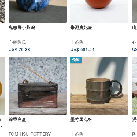
鬼志野小茶碗
朱泥貴妃壺
山
心庵陶氏
丰茶陶
心
US$ 70.38
US$ 561.24
US
免運
商
線香座盒
墨竹馬克杯
滿
製
TOM HSU POTTERY
丰茶陶
陶