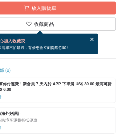
放入購物車
收藏商品
賀卡，結帳完成後填寫
電子賀卡是什麼？
心加入收藏夾
寄出商品為 3 個工作天。（不包含假日）
望清單不怕錯過，有優惠會立刻提醒你喔！
 (2)
i 幫你付運費！新會員 7 天內於 APP 下單滿 US$ 30.00 最高可折
 6.00
情
有海外好設計
品跨境享運費折抵優惠
情