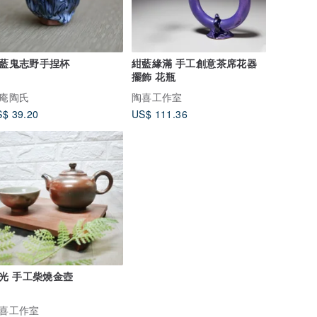
藍鬼志野手捏杯
紺藍緣滿 手工創意茶席花器
擺飾 花瓶
庵陶氏
陶喜工作室
$ 39.20
US$ 111.36
光 手工柴燒金壺
喜工作室