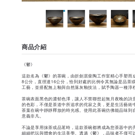
商品介紹
《鬱》
這款名為《鬱》的茶碗，由折劍居柴陶工作室精心手塑而
8公分，直徑達16公分，恰到好處的比例令其無論是品茶
工藝，並搭配無上釉與自然落灰釉技法，賦予陶器一種淳
茶碗表面黑色的濃郁色澤，讓人不禁聯想起無月夜晚的詩
的色彩，不僅是茶道中所追求的侘寂之美，更是生活藝術
茶葉在碗中靜靜釋放的時光感。使用此茶碗仿佛能品味到
意義非凡。
不論是享用抹茶或品茗時，這款茶碗都將成為您茶器中的
細細把玩與體會的生活美學。透過《鬱》，品味者不僅可