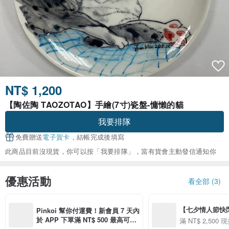
NT$ 1,200
【陶佐陶 TAOZOTAO】手繪(7寸)瓷盤-慵懶的貓
我要排隊
免費贈送
電子賀卡
，結帳完成後填寫
此商品目前沒現貨，你可以按「我要排隊」，當有貨會主動發信通知你
優惠活動
看全部 (3)
【七夕情人節快閃】8
Pinkoi 幫你付運費！新會員 7 天內
用 APP 購買任一
於 APP 下單滿 NT$ 500 最高可折
滿 NT$ 2,500 現
00 現折 NT$100
運費 NT$ 100