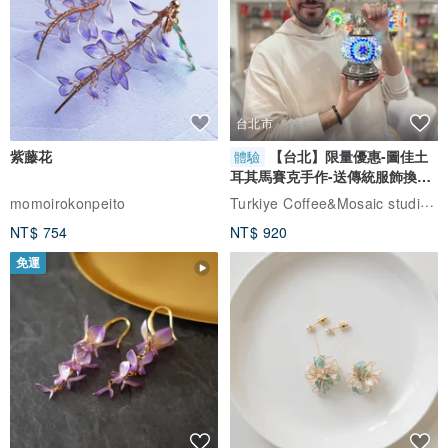
台北市
紫藤花
【台北】限量優惠-圖佳土
體驗
耳其馬賽克手作-送傳統服飾換裝
體驗
Turkiye Coffee&Mosaic studio土耳其咖啡與馬賽克燈工作坊
momoirokonpeito
NT$ 754
NT$ 920
免運