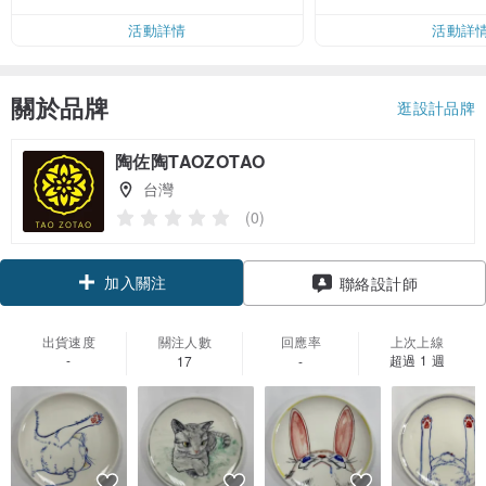
活動詳情
活動詳
關於品牌
逛設計品牌
陶佐陶TAOZOTAO
台灣
(0)
加入關注
聯絡設計師
出貨速度
關注人數
回應率
上次上線
-
超過 1 週
17
-