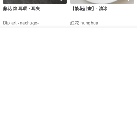
藤花 煌 耳環・耳夾
【繁花計畫】- 清冰
Dip art -nachugo-
紅花 hunghua
NT$ 2,125
NT$ 720
我要排隊
93 折
加入收藏
了解品牌
台北市
晶透紫藤花 垂墜樹脂/耳夾可
【療育時光】DIY製作2副
體驗
專屬UV膠乾燥花樹脂耳環 台北體
驗課程
KL珂蘿花設計
JYC.accessories
NT$ 1,292
NT$ 1,380
NT$ 1,150