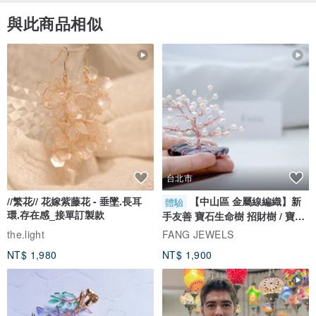
與此商品相似
台北市
//繁花// 花嫁紫藤花 - 垂墜.長耳
【中山區 金屬線編織】新
體驗
環.存在感_接單訂製款
手友善 寶石生命樹 招財樹 / 寶石
自選
the.light
FANG JEWELS
NT$ 1,980
NT$ 1,900