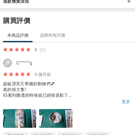
退款換貨須知
購買評價
本商品評價
品牌所有評價
5
(1)
C*******g
5 個月前
超級漂亮又華麗的動物們💕
真的很大隻!
IG看到圖透的時候就已經很喜歡了
雖然當時沒辦法預購
更多
不過現在也買到啦💕
圖案真的很精緻漂亮✨
會再回購的✨💕