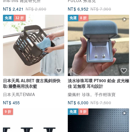
this-this 雜貨研究所
FULUX 弗洛克
NT$ 2,421
NT$ 2,690
NT$ 6,952
NT$ 7,900
免運
32 折
免運
8 折
日本天馬 ALBET 復古風斜掛快
淡水珍珠耳環 PT900 鉑金 皮光極
取/層疊兩用洗衣籃
佳 近無瑕 耳勾設計
日本天馬TENMA
蘭佩軒 珍珠。手作輕珠寶
NT$ 455
NT$ 6,000
NT$ 7,500
9 折
免運
9 折