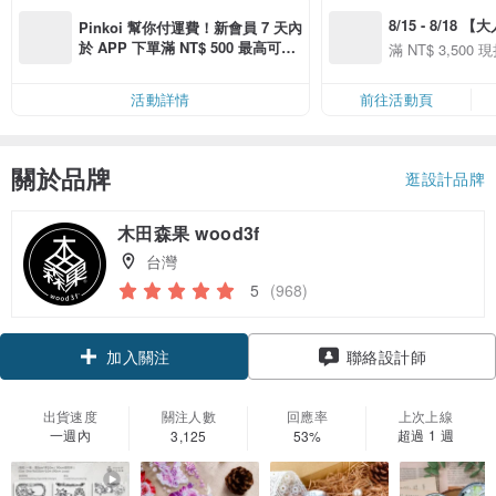
8/15 - 8/18 
Pinkoi 幫你付運費！新會員 7 天內
季】滿 NT$3500
於 APP 下單滿 NT$ 500 最高可折
滿 NT$ 3,500 現
50
運費 NT$ 100
50
活動詳情
前往活動頁
關於品牌
逛設計品牌
木田森果 wood3f
台灣
5
(968)
加入關注
聯絡設計師
出貨速度
關注人數
回應率
上次上線
一週內
超過 1 週
3,125
53%