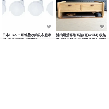
日本Like-it 可堆疊收納洗衣籃專
雙抽屜螢幕增高架(寬42CM) 收納
用 -滑滑便利輪 (專用輪)
書桌展示架 手工 客製化雷射雕刻
this-this 雜貨研究所
Pinocchio’s cabin
我要訂製
加入收藏
了解品牌
NT$ 234
NT$ 260
NT$ 3,026
NT$ 3,362
免運
68 折