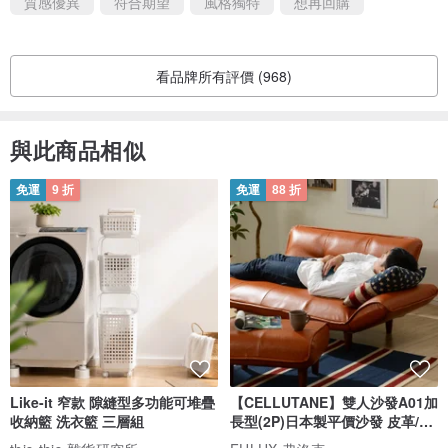
質感優異
符合期望
風格獨特
想再回購
看品牌所有評價 (968)
與此商品相似
免運
9 折
免運
88 折
Like-it 窄款 隙縫型多功能可堆疊
【CELLUTANE】雙人沙發A01加
收納籃 洗衣籃 三層組
長型(2P)日本製平價沙發 皮革/燈
芯絨