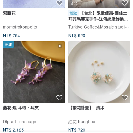
台北市
紫藤花
【台北】限量優惠-圖佳土
體驗
耳其馬賽克手作-送傳統服飾換裝
體驗
Turkiye Coffee&Mosaic studio土耳其咖啡與馬賽克燈工作坊
momoirokonpeito
NT$ 754
NT$ 920
免運
藤花 煌 耳環・耳夾
【繁花計畫】- 清冰
Dip art -nachugo-
紅花 hunghua
NT$ 2,125
NT$ 720