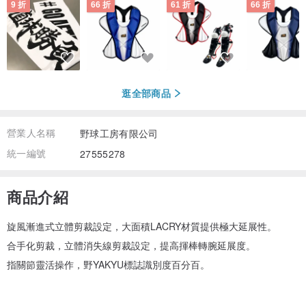
9 折
66 折
61 折
66 折
逛全部商品
營業人名稱
野球工房有限公司
統一編號
27555278
商品介紹
旋風漸進式立體剪裁設定，大面積LACRY材質提供極大延展性。
合手化剪裁，立體消失線剪裁設定，提高揮棒轉腕延展度。
指關節靈活操作，野YAKYU標誌識別度百分百。