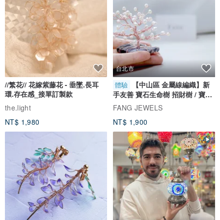
台北市
//繁花// 花嫁紫藤花 - 垂墜.長耳
【中山區 金屬線編織】新
體驗
環.存在感_接單訂製款
手友善 寶石生命樹 招財樹 / 寶石
自選
the.light
FANG JEWELS
NT$ 1,980
NT$ 1,900