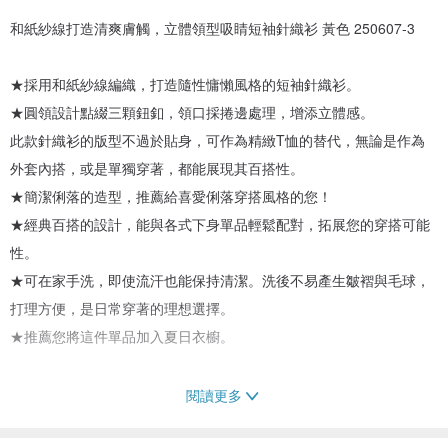
和紙紗線打造清爽膚觸，立體領型吸睛短袖針織衫 黃色 250607-3
★採用和紙紗線編織，打造隨性慵懶風格的短袖針織衫。
★圓領設計點綴三顆鈕釦，領口採捲邊處理，增添立體感。
此款針織衫的版型不過於貼身，可作為精緻T恤的替代，無論是作為
外套內搭，或是單獨穿著，都能展現其百搭性。
★簡潔俐落的造型，推薦給喜愛俐落穿搭風格的您！
★經典百搭的設計，能與各式下身單品輕鬆配對，拓展您的穿搭可能
性。
★可在家手洗，即使流汗也能保持清潔。洗後不易產生皺褶與毛球，
打理方便，是日常穿著的理想選擇。
★推薦您將這件單品加入夏日衣櫥。
閱讀更多
《材質說明》
★此材質吸水性佳、輕盈強韌、透氣不悶熱，觸感清爽，非常適合夏