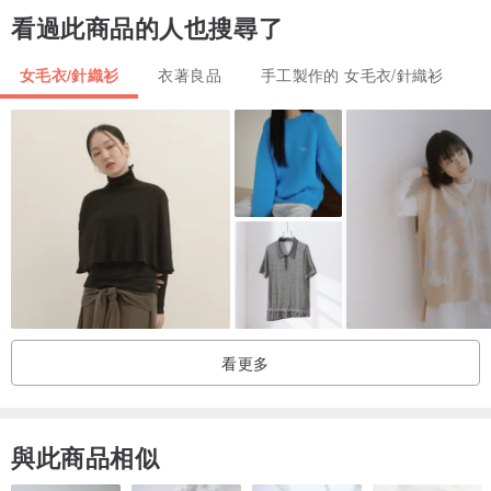
看過此商品的人也搜尋了
季穿著。
★採用和紙、嫘縈與棉紗混紡編織而成，兼具和紙特有的爽滑感與柔
女毛衣/針織衫
衣著良品
手工製作的 女毛衣/針織衫
軟度，即使直接接觸肌膚也不會感到刺癢，著感舒適。
★此外，和紙纖維能透過其多孔結構吸附異味分子並達到脫臭效果。
洗滌後孔洞結構會恢復，可重複發揮脫臭功效，是非常優秀的和紙纖
維。
材質：
其他纖維 (和紙) 26.3%
棉 46.9%
看更多
嫘縈 26.8%
與此商品相似
尺寸：
衣長 53cm