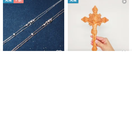
免運
7 折
免運
看其他商品
L'amour 星星珍珠手鏈 (白金色)
耶穌受難像木製十字架 24 公分
了解品牌
高，雕刻木製十字架，耶穌受難
像天主教十字架
ARLOS
AndyCarver
NT$ 4,641
NT$ 6,630
NT$ 1,560
免運
7 折