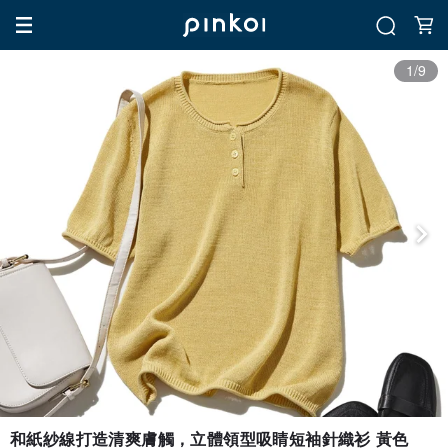
1/9
和紙紗線打造清爽膚觸，立體領型吸睛短袖針織衫 黃色