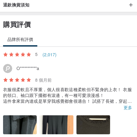
退款換貨須知
購買評價
品牌所有評價
5
(2,017)
O***********a
8 個月前
衣服很柔軟且不厚重，個人很喜歡這種柔軟但不緊身的上衣！ 衣服
的領口、袖口跟下擺都有滾邊，有一種可愛浪漫感！
這件拿來當內達或是單穿我感覺都會很適合！ 試搭了長裙，穿起來
蠻顯瘦的！衣服長度有一點偏長（本人身高155）
更多
這衣服的厚度應該很適合台灣的冬天，薄薄但不會太單薄，外面穿
個背心或是外套應該可也日常穿搭！
但因為下擺不是緊的，所以這樣的長度穿起來其實也還可以！如果
有機會會想再購入其他顏色！