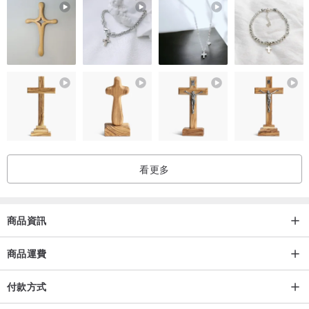
肩寬 40cm
胸圍 100cm
袖長 23cm
袖窿 44cm
袖口 24cm
領圍 48cm
下襬 82cm
看更多
透視感：些微
內襯：無
口袋：無
商品資訊
彈性：有
光澤感：無
商品運費
適合季節：春、夏、秋
付款方式