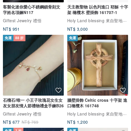
客製化迷你愛心不銹鋼鎖骨刻文
天主教聖物 以色列進口 耶穌 十字
字姓名項鍊N117
架 橄欖木 壁掛飾 161707-1
Holy Land blessing 來自聖地的祝福
Giftest Jewelry 禮悟
NT$ 951
NT$ 3,000
免運
88 折
免運
石榴石/唯一 小王子玫瑰花女生女
牆壁掛飾 Celtic cross 十字架 進
友女朋友情人節禮物禮盒手鍊B26
口橄欖木 161748
Holy Land blessing 來自聖地的祝福
Giftest Jewelry 禮悟
NT$ 677
NT$ 769
NT$ 1,200