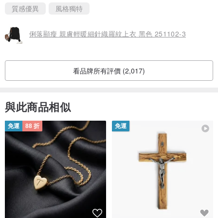
質感優異
風格獨特
俐落顯瘦 親膚輕暖細針織羅紋上衣 黑色 251102-3
看品牌所有評價 (2,017)
與此商品相似
免運
88 折
免運