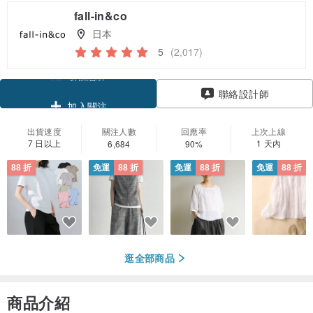
fall-in&co
日本
5
(2,017)
領優惠券
聯絡設計師
加入關注
出貨速度
關注人數
回應率
上次上線
7 日以上
1 天內
6,684
90%
88 折
免運
88 折
免運
88 折
免運
88 折
逛全部商品
商品介紹