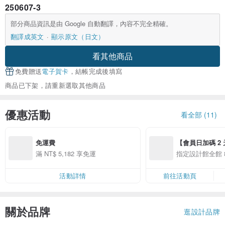
250607-3
部分商品資訊是由 Google 自動翻譯，內容不完全精確。
翻譯成英文
顯示原文（日文）
看其他商品
免費贈送
電子賀卡
，結帳完成後填寫
商品已下架，請重新選取其他商品
優惠活動
看全部 (11)
免運費
【會員日加碼 2 天
8/10 精選設計限
滿 NT$ 5,182 享免運
指定設計館全館 8
活動詳情
前往活動頁
關於品牌
逛設計品牌