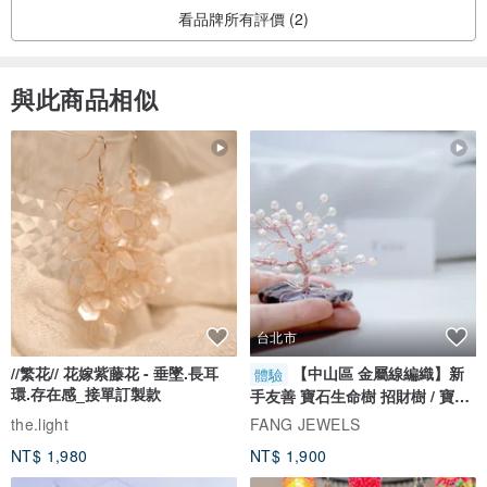
看品牌所有評價 (2)
與此商品相似
台北市
//繁花// 花嫁紫藤花 - 垂墜.長耳
【中山區 金屬線編織】新
體驗
環.存在感_接單訂製款
手友善 寶石生命樹 招財樹 / 寶石
自選
the.light
FANG JEWELS
NT$ 1,980
NT$ 1,900