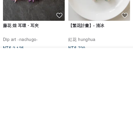
藤花 煌 耳環・耳夾
【繁花計畫】- 清冰
Dip art -nachugo-
紅花 hunghua
NT$ 2,125
NT$ 720
我要排隊
93 折
了解品牌
台北市
晶透紫藤花 垂墜樹脂/耳夾可
【療育時光】DIY製作2副
體驗
專屬UV膠乾燥花樹脂耳環 台北體
驗課程