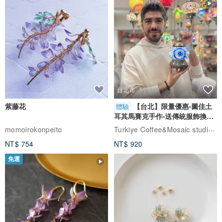
台北市
紫藤花
【台北】限量優惠-圖佳土
體驗
耳其馬賽克手作-送傳統服飾換裝
體驗
Turkiye Coffee&Mosaic studio土耳其咖啡與馬賽克燈工作坊
momoirokonpeito
NT$ 754
NT$ 920
免運