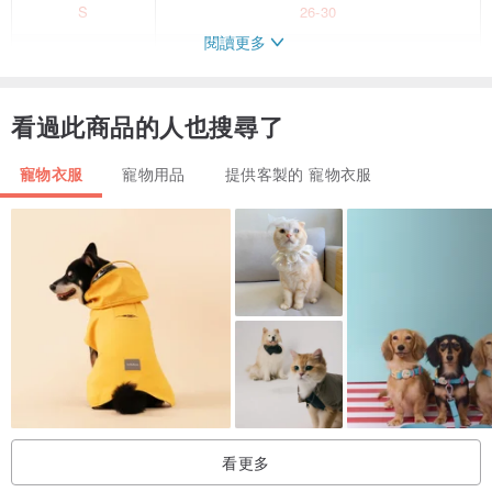
S
26-30
閱讀更多
M
31-35
L
36-40
看過此商品的人也搜尋了
XL
41-45
寵物衣服
寵物用品
提供客製的 寵物衣服
★因布料取料位置不同，實品花樣與商品圖略有出入
★此款的另一面固定為黃灰色的花紋布喔
★領巾邊的花色，設計師會搭配挑選喔:)
★所有領巾都為限量商品，布料用完就沒了喔！
.
★下單記得備註要Logo款或是電話號碼款
如無備註一律以Logo款製作
看更多