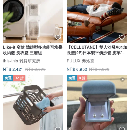
Like-it 窄款 隙縫型多功能可堆疊
【CELLUTANE】雙人沙發A01加
收納籃 洗衣籃 三層組
長型(2P)日本製平價沙發 皮革/燈
芯絨
this-this 雜貨研究所
FULUX 弗洛克
NT$ 2,421
NT$ 2,690
NT$ 6,952
NT$ 7,900
免運
32 折
免運
8 折