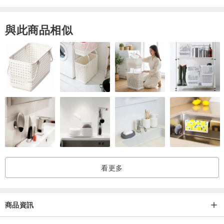
★需要手工刺繡文字請直接選項加購喔:)
與此商品相似
【尺寸 / Size】
【扣子 / Button】
看更多
【布標 / Label】
需要印製電話號碼的毛爸毛媽
商品資訊
記得在選項選擇有電話號碼的選項下單喔!