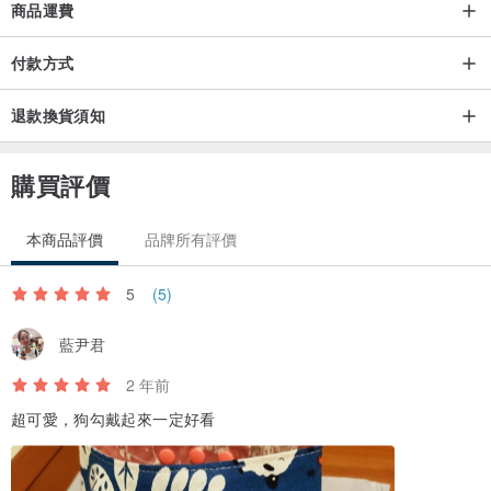
商品運費
付款方式
不需要電話號碼，我們兩隻的Logo也很可愛喔!
退款換貨須知
手工名字刺繡，也可以到刺繡樣品區看更多照片喔!
購買評價
本商品評價
品牌所有評價
刺繡樣品區連結↓↓↓
5
(5)
www.pinkoi.com/product/Y3rB8ukV
藍尹君
【背面花色 / Back】
2 年前
超可愛，狗勾戴起來一定好看