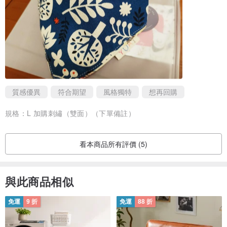
質感優異
符合期望
風格獨特
想再回購
規格：
L 加購刺繡（雙面）（下單備註）
看本商品所有評價 (5)
與此商品相似
免運
9 折
免運
88 折