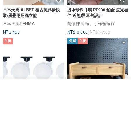
日本天馬 ALBET 復古風斜掛快
淡水珍珠耳環 PT900 鉑金 皮光極
取/層疊兩用洗衣籃
佳 近無瑕 耳勾設計
日本天馬TENMA
蘭佩軒 珍珠。手作輕珠寶
NT$ 455
NT$ 6,000
NT$ 7,500
9 折
免運
9 折
看其他商品
了解品牌
日本Like-it 可堆疊收納洗衣籃專
雙抽屜螢幕增高架(寬42CM) 收納
用 -滑滑便利輪 (專用輪)
書桌展示架 手工 客製化雷射雕刻
this-this 雜貨研究所
Pinocchio’s cabin
NT$ 234
NT$ 260
NT$ 3,026
NT$ 3,362