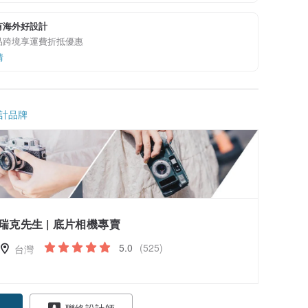
有海外好設計
品跨境享運費折抵優惠
情
計品牌
瑞克先生 | 底片相機專賣
5.0
(525)
台灣
聯絡設計師