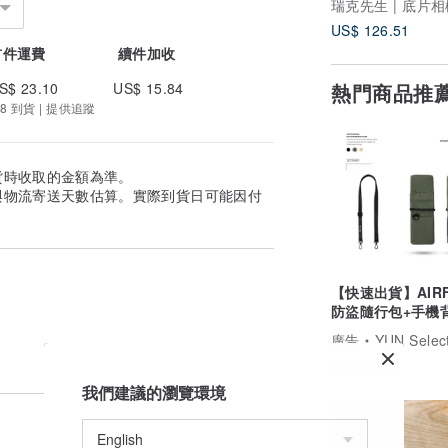
US$ 126.51
首件運費
續件加收
熱門商品推
S$ 23.10
US$ 15.84
8 到貨 | 提供追蹤
貨時收取的金額為準。
與物流寄送天數估算。實際到貨日可能因付
【快速出貨】AIR
防盜隨行包+手機
RFID 極輕防潑水
廣告
YUN Selec
US$ 20.05
我們建議的瀏覽環境