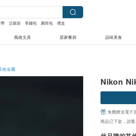
 錶帶
父親節
零錢包
圓筒包
禮盒
風格文具
居家餐廚
品味美食
其他金屬
Nikon N
免費贈送電子
商品已下架，請重
此品牌的其