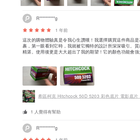
R**********g
1 年前
這次的購物體驗真是令我心生讚嘆！我選擇購買這件商品是
裹，第一眼看到它時，我就被它獨特的設計所深深吸引。質
精湛。使用後更是大大超出了我的期望！它的顏色功能會強
趣。不僅如此，商家的服務也十分出色，迅速處理了我的訂
經歷感到無比滿意，毫無保留地推薦這款商品給所有尋找品
希區柯克 Hitchcock 50D 5203 彩色底片 電影底片
1 人覺得有幫助
R**********g
1 年前