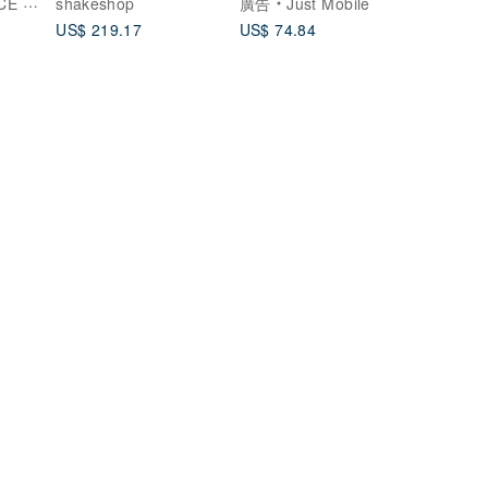
 TIME
shakeshop
廣告
Just Mobile
Lens A-28 H.Q.
US$ 219.17
US$ 74.84
Converter 0.8x