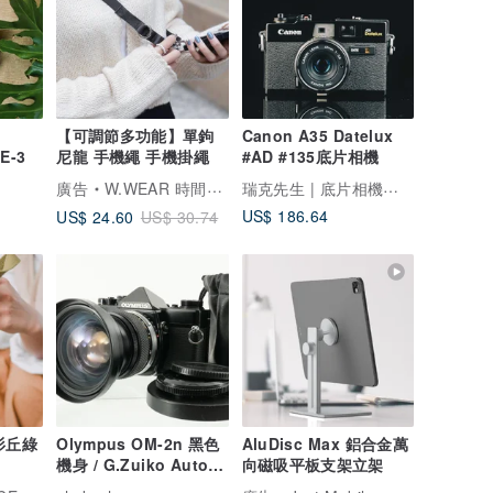
【可調節多功能】單鉤
Canon A35 Datelux
E-3
尼龍 手機繩 手機掛繩
#AD #135底片相機
瑞克先生 | 底片相機專賣
廣告
W.WEAR 時間穿搭
US$ 186.64
US$ 24.60
US$ 30.74
 杉丘綠
Olympus OM-2n 黑色
AluDisc Max 鋁合金萬
機身 / G.Zuiko Auto-S
向磁吸平板支架立架
50mm f1.4 鏡頭 / IS/L