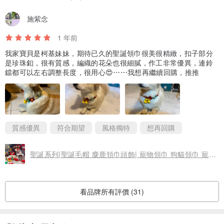
施紫念
1 年前
我家寶貝是柯基妹妹，期待已久的聖誕領巾很美很精緻，扣子部分
是珍珠釦，很有質感，編織的花朵也很細膩，作工非常優異，連鈴
鐺都可以左右調整長度，很用心😍⋯⋯我想再繼續回購，推推
質感優異
符合期望
風格獨特
想再回購
聖誕系列|聖誕毛帽 麋鹿領巾頭飾| 寵物領巾 狗貓領巾 寵物聖誕
看品牌所有評價 (31)