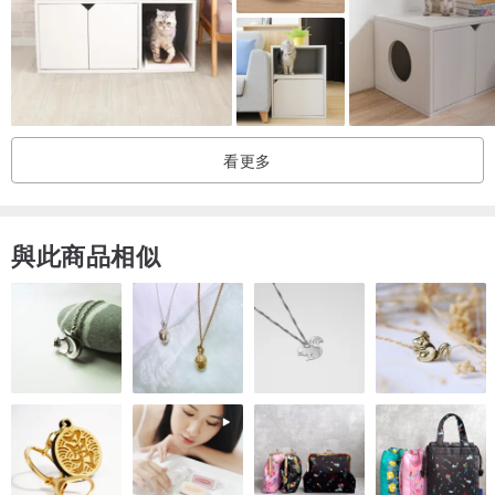
#產品均為人工測量，約有1-3公分誤差值，防止病毒交叉感染風險，
商品均不做退換貨，如有疑問請私訊聊聊
看更多
🙇‍♀️手工製作難免會有線頭、不對稱的手作感，介意者請勿下單
與此商品相似
🙇‍♀️製作期約15-20工作天，不含例假日，可私訊聊聊詢問有無現貨。