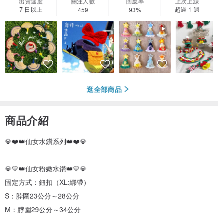
出貨速度
關注人數
回應率
上次上線
7 日以上
超過 1 週
459
93%
逛全部商品
商品介紹
💎️❤️👑仙女水鑽系列👑❤️💎
💎💛👑仙女粉嫩水鑽👑💛💎
固定方式：鈕扣（XL:綁帶）
S：脖圍23公分～28公分
M：脖圍29公分～34公分