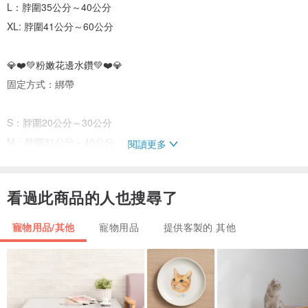
L：脖圍35公分～40公分
XL: 脖圍41公分～60公分
💎❤️💚粉嫩花邊水鑽💚❤️💎
固定方式：綁帶
S：脖圍20公分～30公分
M：脖圍31公分～40公分
閱讀更多
L：脖圍41公分～50公分
XL：脖圍51公分～60公分
看過此商品的人也搜尋了
材質：針織
寵物用品/其他
寵物用品
提供客製的 其他
➡️實際尺寸請測量脖圍後再下單⬅️