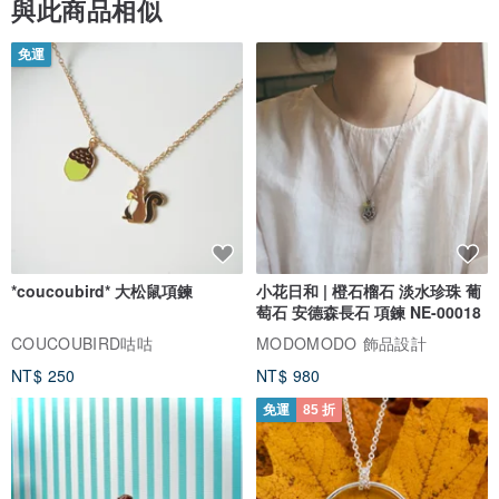
與此商品相似
免運
*coucoubird* 大松鼠項鍊
小花日和 | 橙石榴石 淡水珍珠 葡
萄石 安德森長石 項鍊 NE-00018
COUCOUBIRD咕咕
MODOMODO 飾品設計
NT$ 250
NT$ 980
免運
85 折