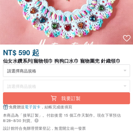
NT$ 590 起
仙女水鑽系列|寵物領巾 狗狗口水巾 寵物圍兜 針織領巾
我要訂製
免費贈送
電子賀卡
，結帳完成後填寫
本商品為「接單訂製」。付款後需 15 個工作天製作。現在下單預估
8/28~8/30 到貨。
設計館符合免辦理營業登記，無需開立統一發票