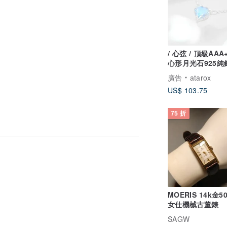
/ 心弦 / 頂級AA
心形月光石925純
(銀/金/玫瑰金)
廣告
atarox
US$ 103.75
75 折
MOERIS 14k金5
女仕機械古董錶
SAGW