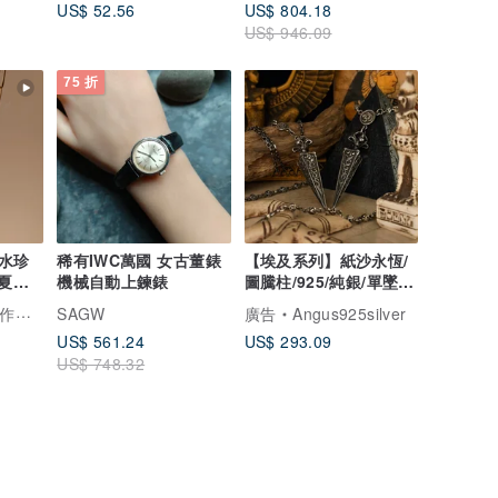
US$ 52.56
US$ 804.18
US$ 946.09
75 折
水珍
稀有IWC萬國 女古董錶
【埃及系列】紙沙永恆/
 夏季
機械自動上鍊錶
圖騰柱/925/純銀/單墜/
錐形
輕珠寶
SAGW
廣告
Angus925silver
US$ 561.24
US$ 293.09
US$ 748.32