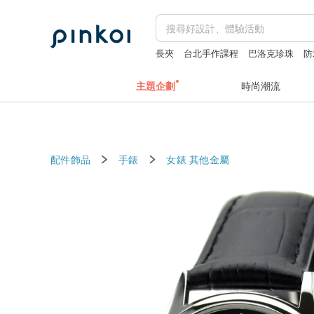
長夾
台北手作課程
巴洛克珍珠
防
fairy and you
主題企劃
時尚潮流
配件飾品
手錶
女錶
其他金屬