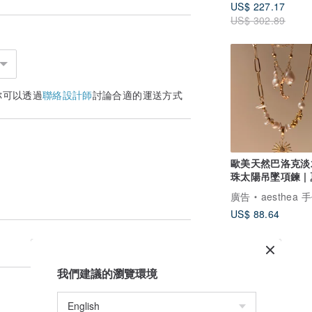
US$ 227.17
US$ 302.89
你可以透過
聯絡設計師
討論合適的運送方式
歐美天然巴洛克淡
珠太陽吊墜項鍊 |
穿搭
廣告
aesthea 手作
US$ 88.64
我們建議的瀏覽環境