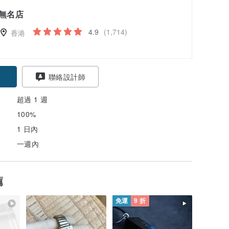
無名店
4.9
(1,714)
香港
聯絡設計師
超過 1 週
100%
1 日內
一週內
薦
免運
9 折