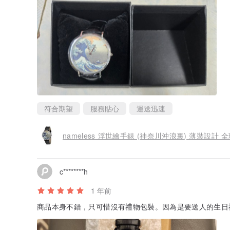
符合期望
服務貼心
運送迅速
nameless 浮世繪手錶 (神奈川沖浪裏) 薄裝設計 
c********h
1 年前
商品本身不錯，只可惜沒有禮物包裝。因為是要送人的生日