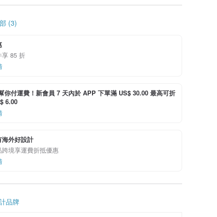
 (3)
惠
享 85 折
情
i 幫你付運費！新會員 7 天內於 APP 下單滿 US$ 30.00 最高可折
 6.00
情
有海外好設計
品跨境享運費折抵優惠
情
計品牌