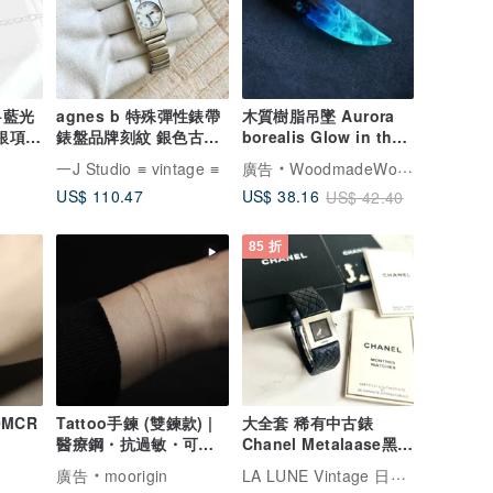
A+藍光
agnes b 特殊彈性錶帶
木質樹脂吊墜 Aurora
銀項鍊
錶盤品牌刻紋 銀色古董
borealis Glow in the
錶 vintage
Dark
一J Studio ≡ vintage ≡
廣告
WoodmadeWonderwood
US$ 110.47
US$ 38.16
US$ 42.40
85 折
0MCR
Tattoo手鍊 (雙鍊款) |
大全套 稀有中古錶
醫療鋼・抗過敏・可洗
Chanel Metalaase黑銀
澡
色古董錶 女裝皮革手錶
LA LUNE Vintage 日本鑑證古董品選物店
廣告
moorigin