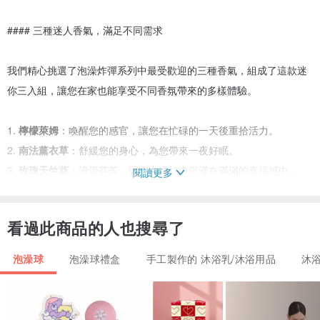
#### 三種迷人香氣，滿足不同需求
我們精心挑選了泡澡炸彈系列中最受歡迎的三種香氣，組成了這款迷
你三入組，讓您在家也能享受不同香氛帶來的多樣體驗。
1.
檸檬萊姆
：喚醒您的感官，讓您在忙碌的一天後重拾活力。
2.
南法薰衣草
：舒緩您的身心，為您帶來一夜好眠。
3.
玫瑰天竺葵
：浪漫芬芳，讓您在浴缸中沉浸在滿滿的幸福感中。
閱讀更多
#### 適合各種場合的完美禮物 (附上緞帶禮盒及提袋)
看過此商品的人也搜尋了
迷你泡澡炸彈三入組是送禮的絕佳選擇。無論是生日、節日、還是其
他特別的日子，一套精緻的泡澡炸彈都能傳遞出您對對方的關愛和祝
泡澡球
泡澡球禮盒
手工製作的 沐浴乳/沐浴用品
沐
福。
####小巧體驗，大大享受