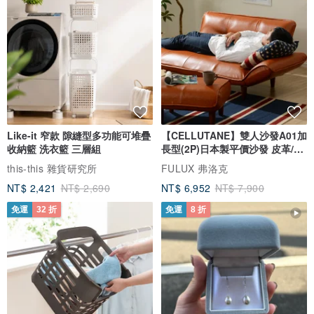
Like-it 窄款 隙縫型多功能可堆疊
【CELLUTANE】雙人沙發A01加
收納籃 洗衣籃 三層組
長型(2P)日本製平價沙發 皮革/燈
芯絨
this-this 雜貨研究所
FULUX 弗洛克
NT$ 2,421
NT$ 2,690
NT$ 6,952
NT$ 7,900
免運
32 折
免運
8 折