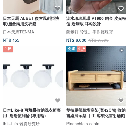
日本天馬 ALBET 復古風斜掛快
淡水珍珠耳環 PT900 鉑金 皮光極
取/層疊兩用洗衣籃
佳 近無瑕 耳勾設計
日本天馬TENMA
蘭佩軒 珍珠。手作輕珠寶
NT$ 455
NT$ 6,000
NT$ 7,500
9 折
免運
9 折
日本Like-it 可堆疊收納洗衣籃專
雙抽屜螢幕增高架(寬42CM) 收納
用 -滑滑便利輪 (專用輪)
書桌展示架 手工 客製化雷射雕刻
this-this 雜貨研究所
Pinocchio’s cabin