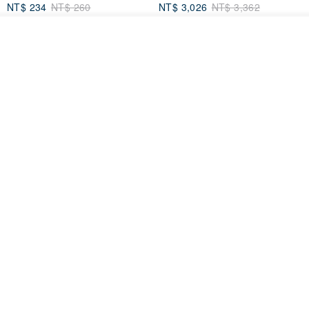
NT$ 234
NT$ 260
NT$ 3,026
NT$ 3,362
免運
68 折
放入購物車
加入收藏
了解品牌
日本squ+ SUN&WASSER可層疊
工業風_植物雙層展示層架/塊根/
置物洗衣籃-2入-多色可選
多肉植物/鐵網**歡迎客製**
日本squ+
銳龍工藝設計
NT$ 1,898
NT$ 2,790
NT$ 18,800
免運