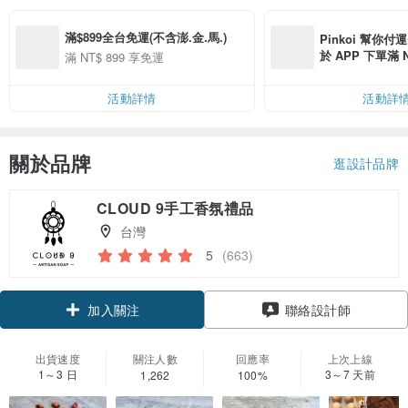
滿$899全台免運(不含澎.金.馬.)
Pinkoi 幫你付
於 APP 下單滿 
滿 NT$ 899 享免運
運費 NT$ 100
活動詳情
活動詳
關於品牌
逛設計品牌
CLOUD 9手工香氛禮品
台灣
5
(663)
領優惠券
聯絡設計師
加入關注
出貨速度
關注人數
回應率
上次上線
1～3 日
3～7 天前
1,262
100%