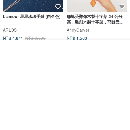
L'amour 星星珍珠手鏈 (白金色)
耶穌受難像木製十字架 24 公分
高，雕刻木製十字架，耶穌受難
像天主教十字架
ARLOS
AndyCarver
NT$ 4,641
NT$ 6,630
NT$ 1,560
免運
7 折
我要排隊
加入收藏
了解品牌
基督教婚禮禮物 桌上擺設 橄欖木
La Joie 藍月亮石閃耀項鏈 (玫瑰
雙層站立十字架 木製底座
金)
161711
Holy Land blessing 來自聖地的祝福
ARLOS