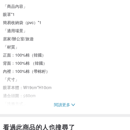
「商品內容」
眼罩*1
簡易收納袋（pvc）*1
「適用場景」
居家/辦公室/旅遊
「材質」
正面：100%棉（韓國）
背面：100%棉 （韓國）
內裡：100%棉（帶棉籽）
「尺寸」
眼罩本體：W19cm*H10cm
適合頭圍：≦60cm
「洗滌方式」
閱讀更多
建議使用溫和洗滌劑輕柔手洗
「晾曬方式」
看過此商品的人也搜尋了
陰涼處晾乾，避免長時間眼光暴曬（暴曬容易使皮筋失去彈性喲~）