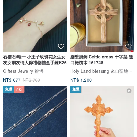
石榴石/唯一 小王子玫瑰花女生女
牆壁掛飾 Celtic cross 十字架 進
友女朋友情人節禮物禮盒手鍊B26
口橄欖木 161748
Holy Land blessing 來自聖地的祝福
Giftest Jewelry 禮悟
NT$ 677
NT$ 769
NT$ 1,200
免運
7 折
免運