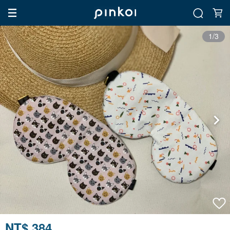
1/3
NT$ 384