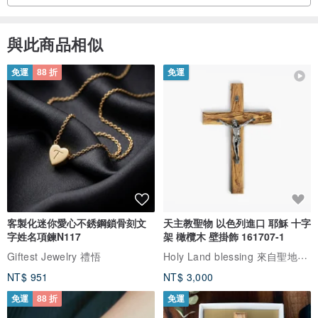
與此商品相似
免運
88 折
免運
客製化迷你愛心不銹鋼鎖骨刻文
天主教聖物 以色列進口 耶穌 十字
字姓名項鍊N117
架 橄欖木 壁掛飾 161707-1
Holy Land blessing 來自聖地的祝福
Giftest Jewelry 禮悟
NT$ 951
NT$ 3,000
免運
88 折
免運