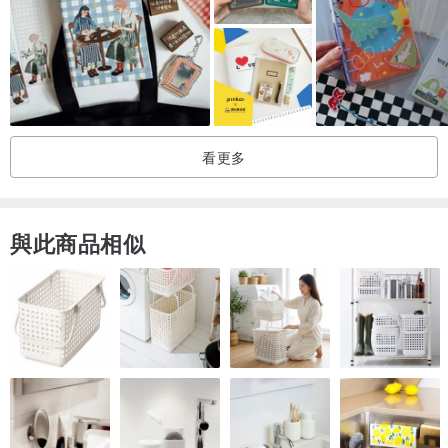
本的藝術美感，Sparkle Moon 筆記本都是您的完美選擇。請勿錯過擁
有這件美麗獨特作品的機會，它肯定會成為您珍藏的寶貝。
！迴紋針僅為拍照道具，用於固定頁面，恕不販售！
看更多
我的商店：
en.pinkoi.com/store/junkjournals
與此商品相似
願 CraftPhotoHoliday 帶給您源源不絕的靈感。
感謝您的瀏覽