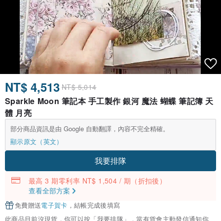
NT$ 4,513
NT$ 5,014
Sparkle Moon 筆記本 手工製作 銀河 魔法 蝴蝶 筆記簿 天
體 月亮
部分商品資訊是由 Google 自動翻譯，內容不完全精確。
顯示原文（英文）
我要排隊
最高 3 期零利率 NT$ 1,504 / 期
（折扣後）
查看全部方案
免費贈送
電子賀卡
，結帳完成後填寫
此商品目前沒現貨，你可以按「我要排隊」，當有貨會主動發信通知你