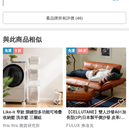
adds a unique touch, and I’m thrilled that it brings you joy.
Your appreciation means a lot! I'd be happy to serve you a
gain😊💕
看品牌所有評價 (46)
與此商品相似
免運
9 折
免運
88 折
Like-it 窄款 隙縫型多功能可堆疊
【CELLUTANE】雙人沙發A01加
收納籃 洗衣籃 三層組
長型(2P)日本製平價沙發 皮革/燈
芯絨
this-this 雜貨研究所
FULUX 弗洛克