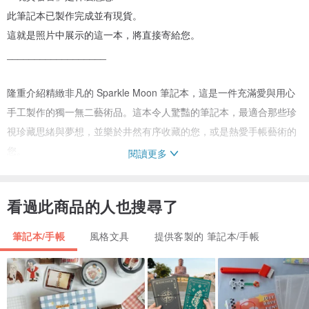
此筆記本已製作完成並有現貨。
這就是照片中展示的這一本，將直接寄給您。
__________________
隆重介紹精緻非凡的 Sparkle Moon 筆記本，這是一件充滿愛與用心
手工製作的獨一無二藝術品。這本令人驚豔的筆記本，最適合那些珍
視珍藏思緒與夢想，並樂於井然有序收藏的您，或是熱愛手帳藝術的
您。
閱讀更多
這本完整的月亮主題雜誌風筆記本，充滿了各式小卡、裝飾小物與其
看過此商品的人也搜尋了
他精巧玩意兒。
筆記本/手帳
風格文具
提供客製的 筆記本/手帳
手工月亮筆記本內含：茶染紙、歸檔用紙、蕾絲、小吊飾、布面書
套。硬殼封面，外覆布料。
無論您是想記錄日常生活、抒發心情感懷，或是僅僅鍾情於手工筆記