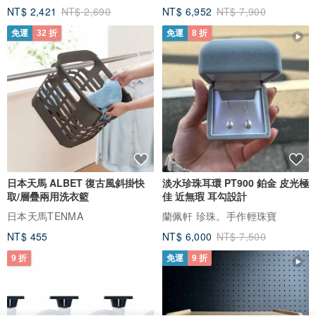
NT$ 2,421
NT$ 2,690
NT$ 6,952
NT$ 7,900
免運
32 折
免運
8 折
日本天馬 ALBET 復古風斜掛快
淡水珍珠耳環 PT900 鉑金 皮光極
取/層疊兩用洗衣籃
佳 近無瑕 耳勾設計
日本天馬TENMA
蘭佩軒 珍珠。手作輕珠寶
NT$ 455
NT$ 6,000
NT$ 7,500
9 折
免運
9 折