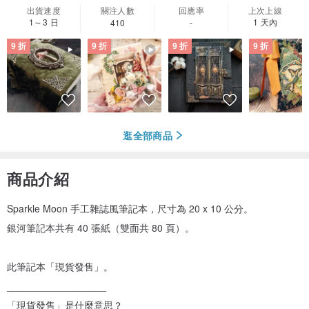
出貨速度
關注人數
回應率
上次上線
1～3 日
1 天內
410
-
9 折
9 折
9 折
9 折
逛全部商品
商品介紹
Sparkle Moon 手工雜誌風筆記本，尺寸為 20 x 10 公分。
銀河筆記本共有 40 張紙（雙面共 80 頁）。
此筆記本「現貨發售」。
__________________
「現貨發售」是什麼意思？