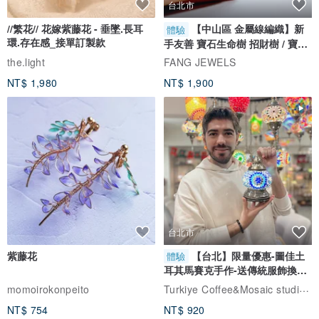
台北市
//繁花// 花嫁紫藤花 - 垂墜.長耳
【中山區 金屬線編織】新
體驗
環.存在感_接單訂製款
手友善 寶石生命樹 招財樹 / 寶石
自選
the.light
FANG JEWELS
NT$ 1,980
NT$ 1,900
台北市
紫藤花
【台北】限量優惠-圖佳土
體驗
耳其馬賽克手作-送傳統服飾換裝
體驗
Turkiye Coffee&Mosaic studio土耳其咖啡與馬賽克燈工作坊
momoirokonpeito
NT$ 754
NT$ 920