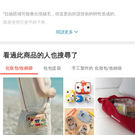
*拉絲區域可能會出現絨毛，但這是由於該技術的特性造成的。
隨著使用它會平靜下來。
閱讀更多
*不可水洗，可中溫熨燙
看過此商品的人也搜尋了
*請注意，由於產品是手工製作，因此可能會有輕微的變形。
化妝包/收納袋
包包提袋
手工製作的 化妝包/收納袋
建議禮品包裝尺寸：M
---
尺寸
寬20公分 高20厘米