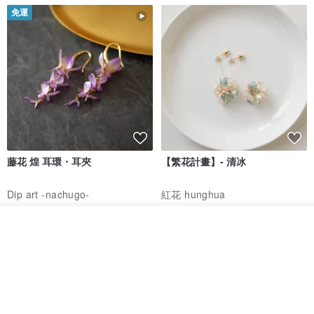
免運
藤花 煌 耳環・耳夾
【繁花計畫】- 清冰
Dip art -nachugo-
紅花 hunghua
NT$ 2,125
NT$ 720
看其他商品
93 折
了解品牌