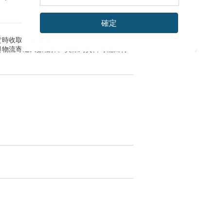
確定
貨時收取的金額為準。
與物流寄送天數估算。實際到貨日可能因付