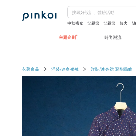
中秋禮盒
父親節
父親節
短夾
Mi
主題企劃
時尚潮流
衣著良品
洋裝/連身裙褲
洋裝/連身裙
聚酯纖維