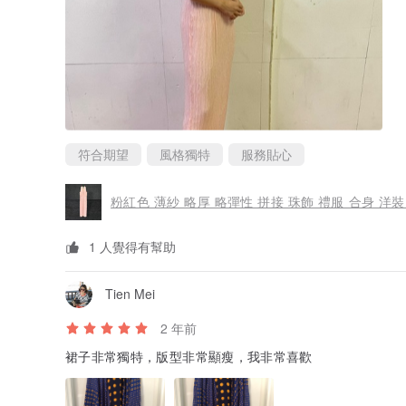
符合期望
風格獨特
服務貼心
粉紅色 薄紗 略厚 略彈性 拼接 珠飾 禮服 合身 洋裝 
1 人覺得有幫助
Tien Mei
2 年前
裙子非常獨特，版型非常顯瘦，我非常喜歡