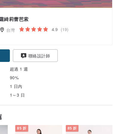
蘿綺莉蕾芭索
4.9
(19)
台灣
聯絡設計師
超過 1 週
90%
1 日內
1～3 日
薦
85 折
85 折