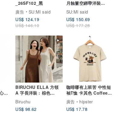
_26SF102_黑
月蝕簍空綁帶洋裝
_CLD027_黑
廣告
SU:MI said
SU:MI said
US$ 124.19
US$ 150.69
US$ 146.10
US$ 177.28
BIRUCHU ELLA 方領
咖啡哪有上班苦 中性短
背心式
A 字長洋裝 : 棕色
袖T恤 卡其色 Coffee禮
Brown / 白色 White
物工作職場快速出貨
Biruchu
廣告
hipster
US$ 98.62
US$ 17.78