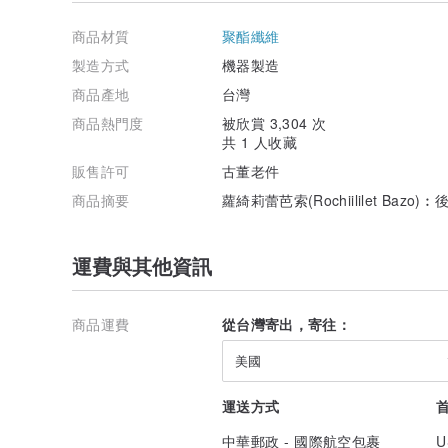
▲建議尺碼 :
商品材質
聚酯纖維
XS/EU34/UK6/US2
製造方式
機器製造
S/EU36/UK8/US4
商品產地
台灣
M/EU38/UK10/US6
商品熱門度
被欣賞 3,304 次
共 1 人收藏
L/EU40/UK12/US8
販售許可
古董老件
XL/EU42/UK14/US10
商品摘要
蘿綺莉蕾芭索(Rochiililet Ba
★ 購買小提醒 ★
運費與其他資訊
★ 二手商品或許部分有老化磨損或小缺陷，若能接受再下
★ 商品色彩呈現或許會有些許色差，若有疑慮，可先洽客
★ 上列尺寸除了腰圍，其餘皆為平放測量，尺寸測量或許
★ 商品上架前皆經過專業清洗與整理，外觀若有超過1C
商品運費
從台灣寄出，寄往：
美國
運送方式
中華郵政 - 國際航空包裹
U