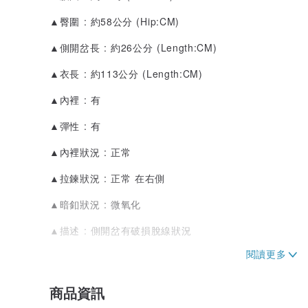
▲臀圍 : 約58公分 (Hip:CM)
▲側開岔長 : 約26公分 (Length:CM)
▲衣長 : 約113公分 (Length:CM)
▲內裡 : 有
▲彈性 : 有
▲內裡狀況 : 正常
▲拉鍊狀況 : 正常 在右側
▲暗釦狀況 : 微氧化
▲描述 : 側開岔有破損脫線狀況
▲產地 : 不詳
▲厚度 : 2 (1最薄至5最厚)
商品資訊