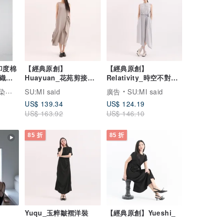
e印度棉
【經典原創】
【經典原創】
織木
Huayuan_花苑剪接洋
Relativity_時空不對稱
瘦連
裝_CLD020_灰
洋裝_CLD002_淺藍
布語
SU:MI said
廣告
SU:MI said
US$ 139.34
US$ 124.19
US$ 163.92
US$ 146.10
85 折
85 折
Yuqu_玉粹皺褶洋裝
【經典原創】Yueshi_