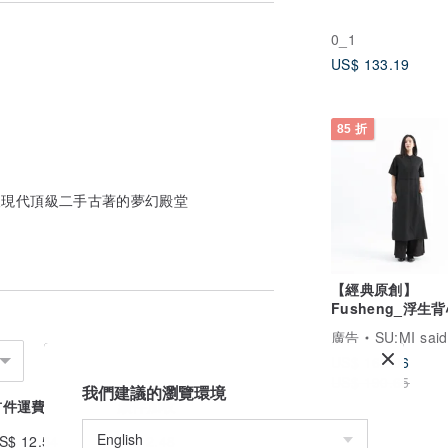
0_1
US$ 133.19
85 折
zo)︰後現代頂級二手古著的夢幻殿堂
單。
服詢問。
【經典原創】
存在2CM的誤差。
Fusheng_浮生
M的瑕疵，我們都會在商品介紹中詳述。
洋裝_CLD030_黑
廣告
SU:MI said
US$ 162.06
US$ 190.65
我們建議的瀏覽環境
首件運費
續件加收
S$ 12.54
US$ 2.48