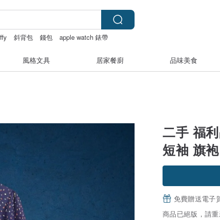
ffy
斜背包
錢包
apple watch 錶帶
風格文具
居家餐廚
品味美食
二手 福利
短袖 旗袍 
免費贈送電子
商品已絕版，請重