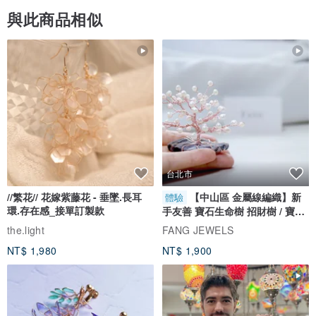
與此商品相似
台北市
//繁花// 花嫁紫藤花 - 垂墜.長耳
【中山區 金屬線編織】新
體驗
環.存在感_接單訂製款
手友善 寶石生命樹 招財樹 / 寶石
自選
the.light
FANG JEWELS
NT$ 1,980
NT$ 1,900