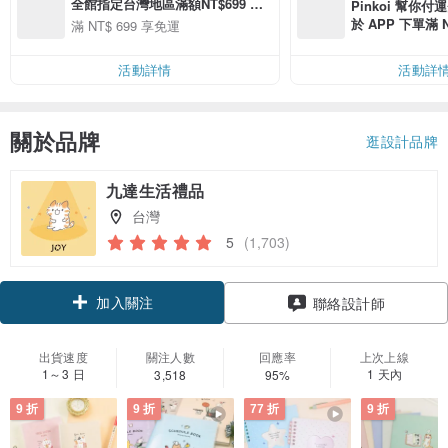
全館指定台灣地區滿額NT$699 免
Pinkoi 幫你付
運
於 APP 下單滿 
滿 NT$ 699 享免運
運費 NT$ 100
活動詳情
活動詳
關於品牌
逛設計品牌
九達生活禮品
台灣
5
(1,703)
加入關注
聯絡設計師
出貨速度
關注人數
回應率
上次上線
1～3 日
1 天內
3,518
95%
9 折
9 折
77 折
9 折