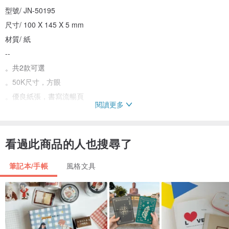
型號/ JN-50195
尺寸/ 100 X 145 X 5 mm
材質/ 紙
--
。共2款可選
。50K尺寸，方眼
。優良紙張，書寫流暢頁
閱讀更多
看過此商品的人也搜尋了
※因拍攝略有色差，圖片供參考，顏色請以實際收到商品為準。
筆記本/手帳
風格文具