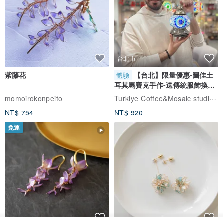
台北市
紫藤花
【台北】限量優惠-圖佳土
體驗
耳其馬賽克手作-送傳統服飾換裝
體驗
Turkiye Coffee&Mosaic studio土耳其咖啡與馬賽克燈工作坊
momoirokonpeito
NT$ 754
NT$ 920
免運