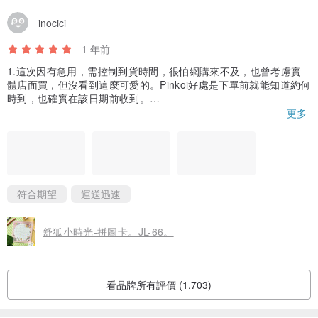
inocici
1 年前
1.這次因有急用，需控制到貨時間，很怕網購來不及，也曾考慮實
體店面買，但沒看到這麼可愛的。Pinkoi好處是下單前就能知道約何
時到，也確實在該日期前收到。
2.原以為Pinkoi只有高貴的設計師單品，沒想到也有親民的拼圖卡，
更多
品質也一樣很好。
3.收到卡片後上面印著價格就是Pinkoi買的價錢，雖沒有特價，但含
運也沒被貴到，還有免運、AFTEE折扣活動，整體比實體買便宜一
些。
符合期望
運送迅速
舒狐小時光-拼圖卡。JL-66。
看品牌所有評價 (1,703)