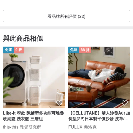
看品牌所有評價 (22)
與此商品相似
免運
9 折
免運
88 折
Like-it 窄款 隙縫型多功能可堆疊
【CELLUTANE】雙人沙發A01加
收納籃 洗衣籃 三層組
長型(2P)日本製平價沙發 皮革/燈
芯絨
this-this 雜貨研究所
FULUX 弗洛克