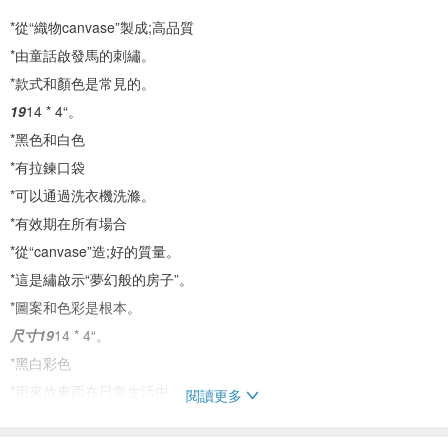
*從“織物canvase”製成;高品質
*由童話啟發馬的刺繡。
*款式和顏色是常見的。
19
14 * 4“。
*黑色和白色
*有拉鍊口袋
*可以通過洗衣機洗滌。
*有效期在所有場合
*從“canvase”造;好的質量。
*這是繡啟示“夢幻般的房子”。
*圖案和色彩是根本。
尺寸19
14 * 4“。
*黑白彩色
*用來放東西在日常生活中。
閱讀更多
*可以用洗衣機洗滌。生產手工/泰國產品/方法。