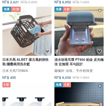
NT$ 2,421
NT$ 2,690
NT$ 6,952
NT$ 7,900
免運
32 折
免運
8 折
日本天馬 ALBET 復古風斜掛快
淡水珍珠耳環 PT900 鉑金 皮光極
取/層疊兩用洗衣籃
佳 近無瑕 耳勾設計
日本天馬TENMA
蘭佩軒 珍珠。手作輕珠寶
NT$ 455
NT$ 6,000
NT$ 7,500
9 折
免運
9 折