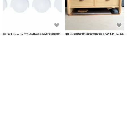
日本Like-it 可堆疊收納洗衣籃專
雙抽屜螢幕增高架(寬42CM) 收納
用 -滑滑便利輪 (專用輪)
書桌展示架 手工 客製化雷射雕刻
我要排隊
this-this 雜貨研究所
Pinocchio’s cabin
了解品牌
NT$ 234
NT$ 260
NT$ 3,026
NT$ 3,362
免運
68 折
日本squ+ SUN&WASSER可層疊
工業風_植物雙層展示層架/塊根/