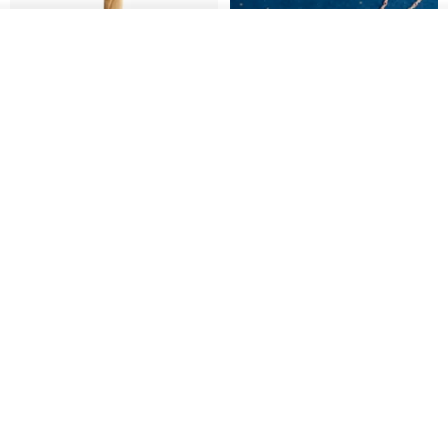
放入購物車
加入收藏
了解品牌
基督教婚禮禮物 桌上擺設 橄欖木
La Joie 藍月亮石閃耀項鏈 (玫瑰
雙層站立十字架 木製底座
金)
161711
Holy Land blessing 來自聖地的祝福
ARLOS
NT$ 899
NT$ 6,536
NT$ 9,336
免運