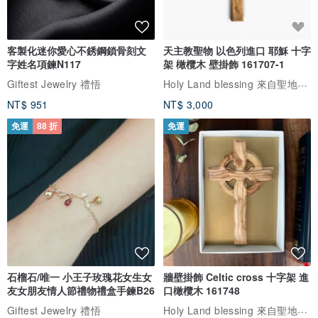
客製化迷你愛心不銹鋼鎖骨刻文
天主教聖物 以色列進口 耶穌 十字
字姓名項鍊N117
架 橄欖木 壁掛飾 161707-1
Holy Land blessing 來自聖地的祝福
Giftest Jewelry 禮悟
NT$ 951
NT$ 3,000
免運
88 折
免運
石榴石/唯一 小王子玫瑰花女生女
牆壁掛飾 Celtic cross 十字架 進
友女朋友情人節禮物禮盒手鍊B26
口橄欖木 161748
Holy Land blessing 來自聖地的祝福
Giftest Jewelry 禮悟