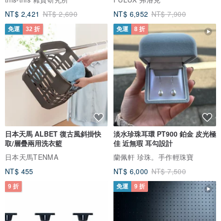
NT$ 2,421
NT$ 2,690
NT$ 6,952
NT$ 7,900
免運
32 折
免運
8 折
日本天馬 ALBET 復古風斜掛快
淡水珍珠耳環 PT900 鉑金 皮光極
取/層疊兩用洗衣籃
佳 近無瑕 耳勾設計
日本天馬TENMA
蘭佩軒 珍珠。手作輕珠寶
NT$ 455
NT$ 6,000
NT$ 7,500
9 折
免運
9 折