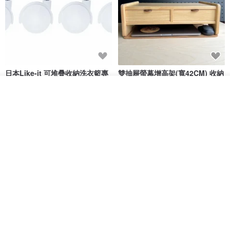
日本Like-it 可堆疊收納洗衣籃專
雙抽屜螢幕增高架(寬42CM) 收納
用 -滑滑便利輪 (專用輪)
書桌展示架 手工 客製化雷射雕刻
我要排隊
this-this 雜貨研究所
Pinocchio’s cabin
了解品牌
NT$ 234
NT$ 260
NT$ 3,026
NT$ 3,362
免運
68 折