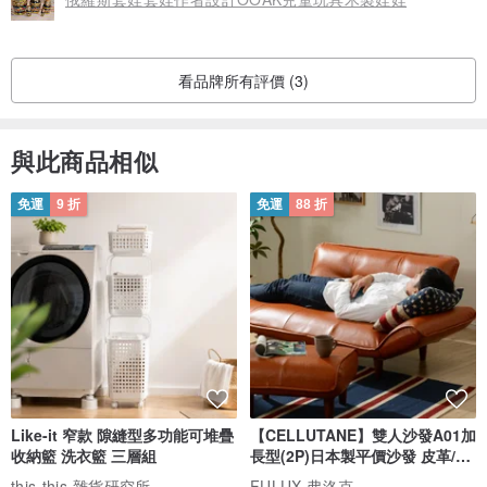
看品牌所有評價 (3)
與此商品相似
免運
9 折
免運
88 折
Like-it 窄款 隙縫型多功能可堆疊
【CELLUTANE】雙人沙發A01加
收納籃 洗衣籃 三層組
長型(2P)日本製平價沙發 皮革/燈
芯絨
this-this 雜貨研究所
FULUX 弗洛克