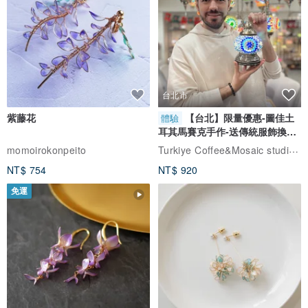
台北市
紫藤花
【台北】限量優惠-圖佳土
體驗
耳其馬賽克手作-送傳統服飾換裝
體驗
Turkiye Coffee&Mosaic studio土耳其咖啡與馬賽克燈工作坊
momoirokonpeito
NT$ 754
NT$ 920
免運