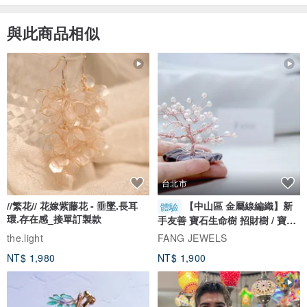
與此商品相似
台北市
//繁花// 花嫁紫藤花 - 垂墜.長耳
【中山區 金屬線編織】新
體驗
環.存在感_接單訂製款
手友善 寶石生命樹 招財樹 / 寶石
自選
the.light
FANG JEWELS
NT$ 1,980
NT$ 1,900