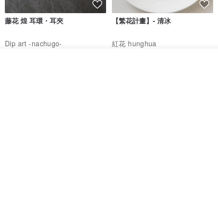
藤花 煌 耳環・耳夾
【繁花計畫】- 清冰
Dip art -nachugo-
紅花 hunghua
NT$ 2,125
NT$ 720
我要排隊
了解品牌
93 折
台北市
晶透紫藤花 垂墜樹脂/耳夾可
【療育時光】DIY製作2副
體驗
專屬UV膠乾燥花樹脂耳環 台北體
驗課程
KL珂蘿花設計
JYC.accessories
NT$ 1,292
NT$ 1,380
NT$ 1,150