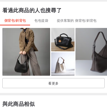
看過此商品的人也搜尋了
材料]
真皮，復古和服，真絲棺材
側背包/斜背包
包包提袋
提供客製的 側背包/斜背包
日本製造
[大小]
30 x 30 x 33厘米
因為它全部由工匠手工製作，所以它是在日本製造的世界上沒有兩個
相同的東西。
即使我受到日本燈籠的啟發，生產之路也非常困難。做現有的共同點
看更多
是沒有意義的。
燈籠圖像的圓形形狀需要精確和耗時。此外，確定完成程度，包的便
利性以及開閉方法的實現的核心材料的選擇反復為患者的患者努力做
與此商品相似
了無數的試驗努力。