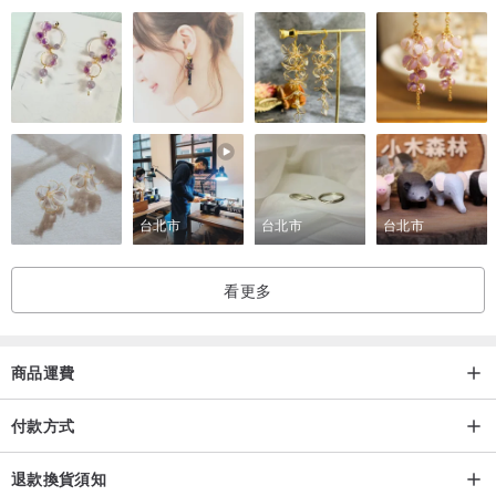
完成造型已超過一年，型號數量約為普通包的翻譯量的三倍。不僅要
使用皮革，還要使用精緻和不同的材料，如帶子和袋子，縫製前需要
時間。
由於內部使用的蠶是柔軟的，不能用絲綢縫製，因此它們在織物的條
件下進行預處理。用你經常使用的包包裝飾是令人興奮的快樂，這並
不能說明這種美麗的東西。
每次包括織物，皮革，藤條或其他年份時，每次使用織物時，逐一生
台北市
台北市
台北市
產不同材料的組合會改變性能，因此每次改進方法並根據材料的特性
進行調整它是通過頑強的反複試驗建立起來的。
看更多
樂隊使用複古樂隊，內部藤條也不是以同樣的方式大規模生產，並且
它受限於相同的模式，因為它使用的是之前只生產一個或更少的一
個。只能生產出可以生產的數量。同樣的和服，但模式看起來彼此不
商品運費
同，所以我希望你有依附接管和服的依戀。
付款方式
退款換貨須知