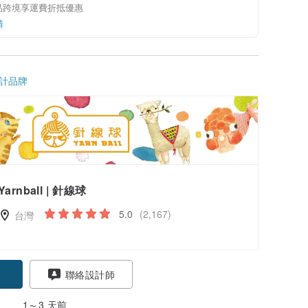
品跨境享運費折抵優惠
情
計品牌
Yarnball | 針線球
5.0
(2,167)
台灣
聯絡設計師
1～3 天前