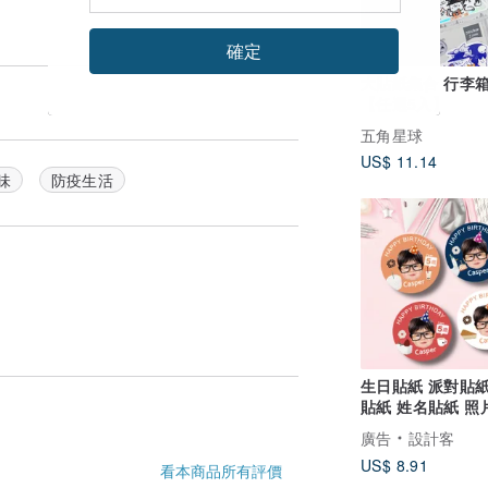
確定
大貼紙集合 行李
【任選5入】
五角星球
US$ 11.14
味
防疫生活
生日貼紙 派對貼紙
貼紙 姓名貼紙 照
輪廓貼紙
廣告
設計客
US$ 8.91
看本商品所有評價