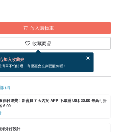
放入購物車
收藏商品
賀卡，結帳完成後填寫
電子賀卡是什麼？
心加入收藏夾
寄出商品為 3 個工作天。（不包含假日）
望清單不怕錯過，有優惠會立刻提醒你喔！
 (2)
i 幫你付運費！新會員 7 天內於 APP 下單滿 US$ 30.00 最高可折
 6.00
情
有海外好設計