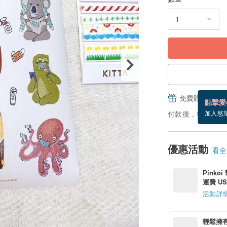
免費贈送電子
點擊愛
付款後，從備貨到
加入慾
優惠活動
看全部
Pinko
運費 US$
活動詳
輕鬆擁