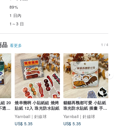
89%
1 日內
1～3 日
商品
1 / 4
看更多
組 20
燒串幾咧 小貼紙組 燒烤
貓貓再醜都可愛 小貼紙
神祈波比
不透明
貼紙 12入 珠光防水貼紙
珠光防水貼紙 插畫 手帳
面貼紙 
周邊
Yarnball | 針線球
Yarnball | 針線球
Yarnbal
US$ 5.35
US$ 5.35
US$ 5.3