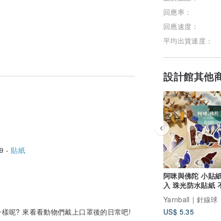
回應率：
回應速度：
平均出貨速度：
設計館其他
9 -
貼紙
阿咪與佛陀 小貼紙
入 珠光防水貼紙 
貼紙
Yarnball | 針線球
樣呢? 來看看動物們戴上口罩後的日常吧!
US$ 5.35