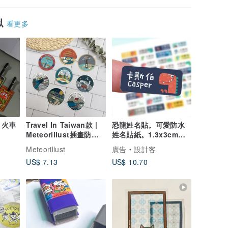
似
看更多
 火車
Travel In Taiwan款 |
恐龍姓名貼。可愛防水
Meteorillust插畫防水
姓名貼紙。1.3x3cm方
行李貼紙
形貼144枚
Meteorillust
廣告
設計客
US$ 7.13
US$ 10.70