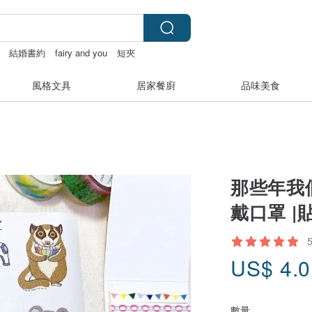
結婚書約
fairy and you
短夾
風格文具
居家餐廚
品味美食
那些年我們
戴口罩 |
US$
4.
數量