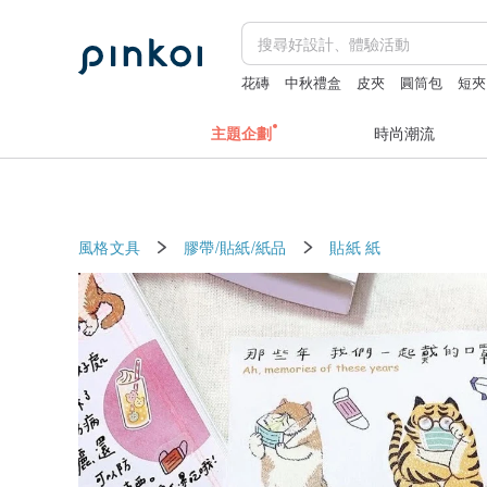
花磚
中秋禮盒
皮夾
圓筒包
短夾
主題企劃
時尚潮流
風格文具
膠帶/貼紙/紙品
貼紙
紙