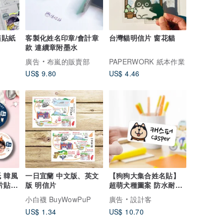
箱貼紙
客製化姓名印章/會計章
台灣貓明信片 窗花貓
款 連續章附墨水
廣告
布嵐的販賣部
PAPERWORK 紙本作業
US$ 9.80
US$ 4.46
 韓風
一日宜蘭 中文版、英文
【狗狗大集合姓名貼】
片貼紙
版 明信片
超萌犬種圖案 防水耐洗
可客製 幼兒園文具
小白襪 BuyWowPuP
廣告
設計客
US$ 1.34
US$ 10.70