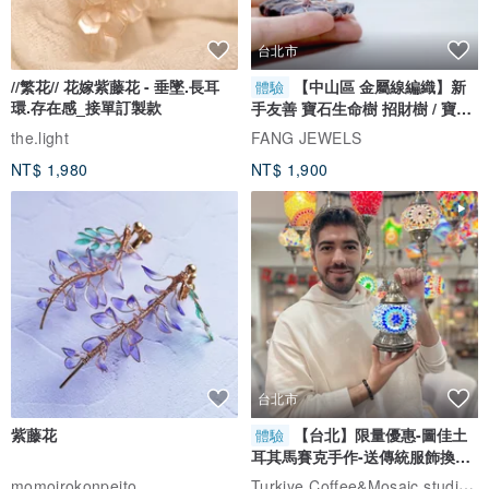
台北市
//繁花// 花嫁紫藤花 - 垂墜.長耳
【中山區 金屬線編織】新
體驗
環.存在感_接單訂製款
手友善 寶石生命樹 招財樹 / 寶石
自選
the.light
FANG JEWELS
NT$ 1,980
NT$ 1,900
台北市
紫藤花
【台北】限量優惠-圖佳土
體驗
耳其馬賽克手作-送傳統服飾換裝
體驗
Turkiye Coffee&Mosaic studio土耳其咖啡與馬賽克燈工作坊
momoirokonpeito