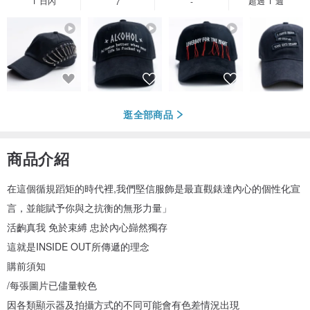
1 日內
超過 1 週
7
-
逛全部商品
商品介紹
在這個循規蹈矩的時代裡,我們堅信服飾是最直觀錶達內心的個性化宣
言，並能賦予你與之抗衡的無形力量」
活齣真我 免於束縛 忠於內心巋然獨存
這就是INSIDE OUT所傳遞的理念
購前須知
/每張圖片已儘量較色
因各類顯示器及拍攝方式的不同可能會有色差情況出現