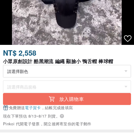
NT$ 2,558
小眾原創設計 酷黑潮流 編繩 顯臉小 鴨舌帽 棒球帽
放入購物車
免費贈送
電子賀卡
，結帳完成後填寫
現在下單預估 8/13~8/17 到貨。
Pinkoi 代開電子發票，開立後將寄至你的電子郵件