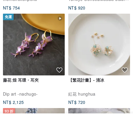
NT$ 754
NT$ 920
免運
藤花 煌 耳環・耳夾
【繁花計畫】- 清冰
Dip art -nachugo-
紅花 hunghua
NT$ 2,125
NT$ 720
93 折
放入購物車
加入收藏
了解品牌