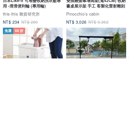
日本Like-it 可堆疊收納洗衣籃專
雙抽屜螢幕增高架(寬42CM) 收納
用 -滑滑便利輪 (專用輪)
書桌展示架 手工 客製化雷射雕刻
this-this 雜貨研究所
Pinocchio’s cabin
NT$ 234
NT$ 260
NT$ 3,026
NT$ 3,362
免運
68 折
放入購物車
加入收藏
了解品牌
日本squ+ SUN&WASSER可層疊
工業風_植物雙層展示層架/塊根/
置物洗衣籃-2入-多色可選
多肉植物/鐵網**歡迎客製**
日本squ+
銳龍工藝設計
NT$ 1,898
NT$ 2,790
NT$ 18,800
免運