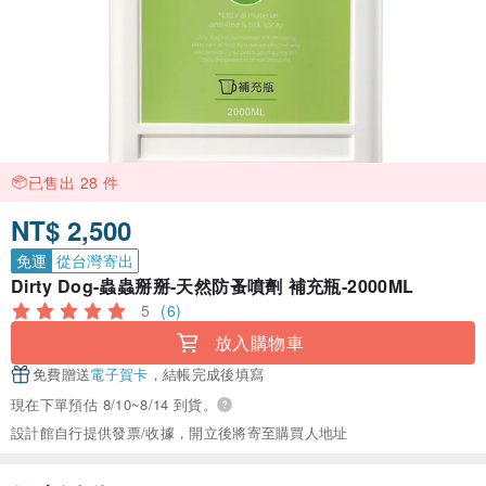
已售出 28 件
NT$ 2,500
免運
從台灣寄出
Dirty Dog-蟲蟲掰掰-天然防蚤噴劑 補充瓶-2000ML
5
(6)
放入購物車
免費贈送
電子賀卡
，結帳完成後填寫
現在下單預估 8/10~8/14 到貨。
設計館自行提供發票/收據，開立後將寄至購買人地址