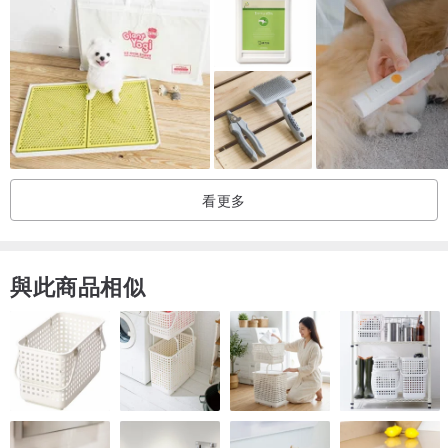
可直接噴於狗狗身上，不擔心藥物中毒的危險
氣味清新，不含化學香精
天然精油配方清新香氛無刺鼻味散發出不凡的氣息。
適用各種狗狗膚質，配方溫和天然物質可短時間內被分解，不
殘留在毛髮而影嚮皮膚，可安心使用。
使用方法:
看更多
出門散步前均勻噴灑於狗狗全身，腹部腋下、腰部、脖子及腳
部等可加強噴灑，讓狗狗得到充分保護，以防範蚊蟲之叮咬。
與此商品相似
成分:純水、香茅、綠花白千層、薰衣草、天竺葵、尤加利複方精油。
天然精油防蚤噴劑，由多種人用等級化妝品精油調製而成，能
有效讓跳蚤和壁蝨不靠近，避免蚊蟲叮咬，通過SGS檢測不含
防腐劑、DEET等化學成分，天然無毒舔食無礙，可安心使用。