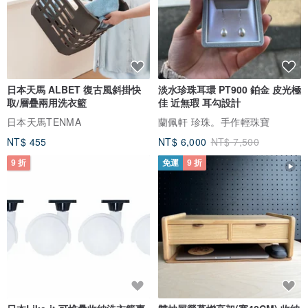
日本天馬 ALBET 復古風斜掛快
淡水珍珠耳環 PT900 鉑金 皮光極
取/層疊兩用洗衣籃
佳 近無瑕 耳勾設計
日本天馬TENMA
蘭佩軒 珍珠。手作輕珠寶
NT$ 455
NT$ 6,000
NT$ 7,500
9 折
免運
9 折