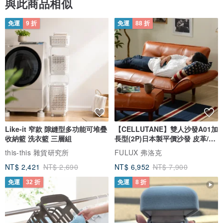
與此商品相似
免運
9 折
免運
88 折
Like-it 窄款 隙縫型多功能可堆疊
【CELLUTANE】雙人沙發A01加
收納籃 洗衣籃 三層組
長型(2P)日本製平價沙發 皮革/燈
芯絨
this-this 雜貨研究所
FULUX 弗洛克
NT$ 2,421
NT$ 2,690
NT$ 6,952
NT$ 7,900
免運
32 折
免運
8 折