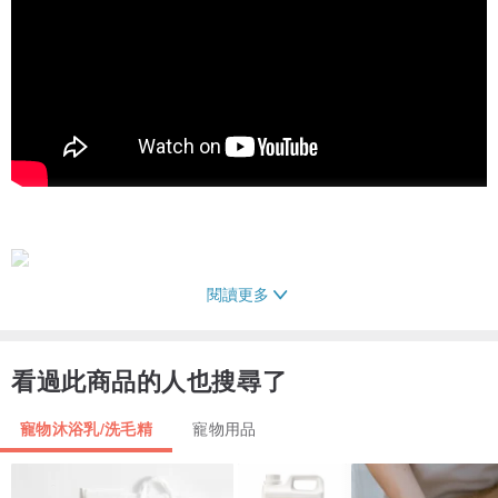
閱讀更多
Dirty Dog-蟲蟲掰掰-純天然防蚤噴劑
看過此商品的人也搜尋了
獨特配方，適合潮濕氣候，效果優異
不含化學藥性不含DEET、SGS認證安全無毒
寵物沐浴乳/洗毛精
寵物用品
100%純天然化妝品等級精油，品質可靠
天然配方質地清爽不黏膩，熱賣明星商品