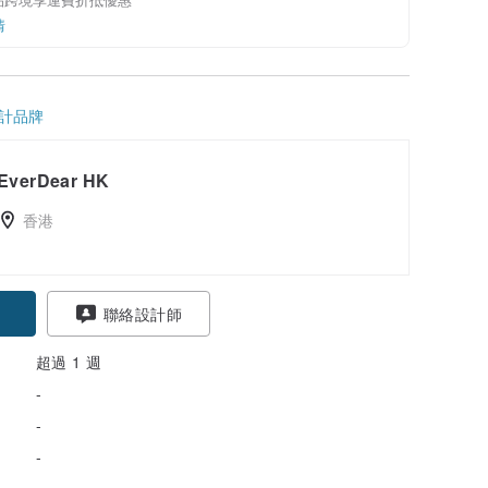
情
計品牌
EverDear HK
香港
聯絡設計師
超過 1 週
-
-
-