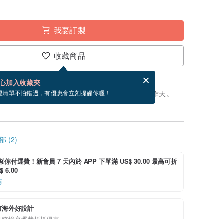
我要訂製
收藏商品
賀卡，結帳完成後填寫
電子賀卡是什麼？
心加入收藏夾
製」。付款後，從開始製作到寄出商品為 90 個工作天。
望清單不怕錯過，有優惠會立刻提醒你喔！
 (2)
i 幫你付運費！新會員 7 天內於 APP 下單滿 US$ 30.00 最高可折
 6.00
情
有海外好設計
品跨境享運費折抵優惠