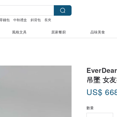
零錢包
中秋禮盒
斜背包
長夾
風格文具
居家餐廚
品味美食
EverDe
吊墜 女
US$
66
數量