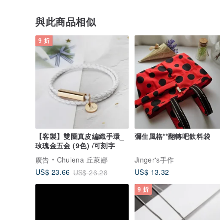
與此商品相似
9 折
【客製】雙圈真皮編織手環_
彌生風格**翻轉吧飲料袋
玫瑰金五金 (9色) /可刻字
廣告
Chulena 丘萊娜
Jinger's手作
US$ 13.32
US$ 23.66
US$ 26.28
9 折