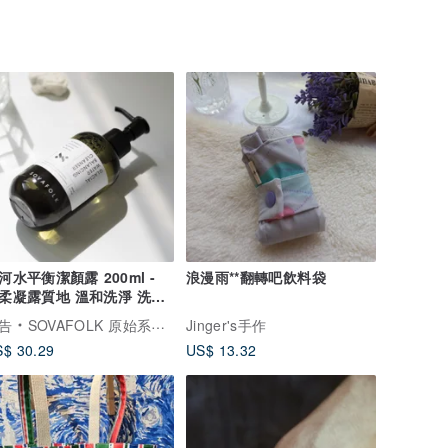
河水平衡潔顏露 200ml -
浪漫雨**翻轉吧飲料袋
凝露質地 溫和洗淨 洗後
保濕
告
SOVAFOLK 原始系保養
Jinger's手作
$ 30.29
US$ 13.32