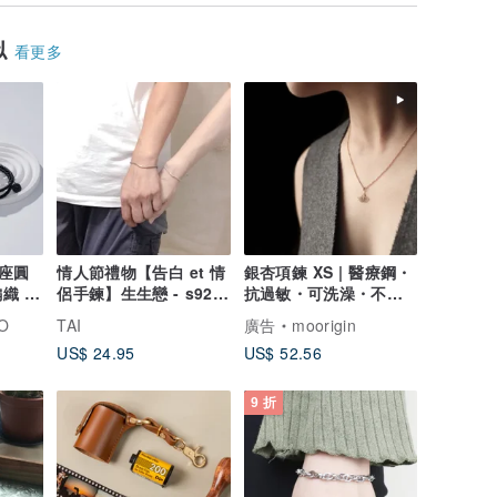
似
看更多
座圓
情人節禮物【告白 et 情
銀杏項鍊 XS | 醫療鋼・
織 情
侶手鍊】生生戀 - s925
抗過敏・可洗澡・不掉
色
銀
色
O
TAI
廣告
moorigin
US$ 24.95
US$ 52.56
9 折