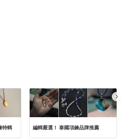
鍊特輯
編輯嚴選！ 泰國項鍊品牌推薦
設計項