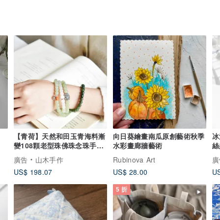
【青荷】天然和田玉青海料漸
向日葵繪畫南瓜原創藝術秋季
冰
變108顆老型珠佛珠念珠手串
水彩畫廊牆藝術
絲柔
手鏈
超
廣告
山木手作
Rubinova Art
廣
US$ 198.07
US$ 28.00
US
5 折