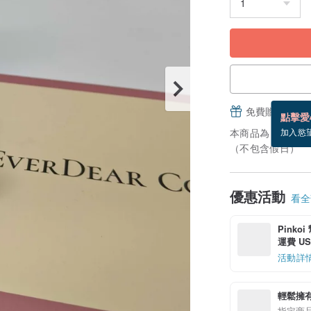
免費贈送電子
點擊愛
本商品為「接單訂
加入慾
（不包含假日）
優惠活動
看全部
Pinko
運費 US$
活動詳
輕鬆擁
指定商