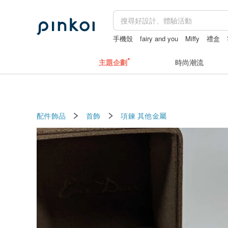
手機殼
fairy and you
Miffy
禮盒
主題企劃
時尚潮流
配件飾品
首飾
項鍊
其他金屬