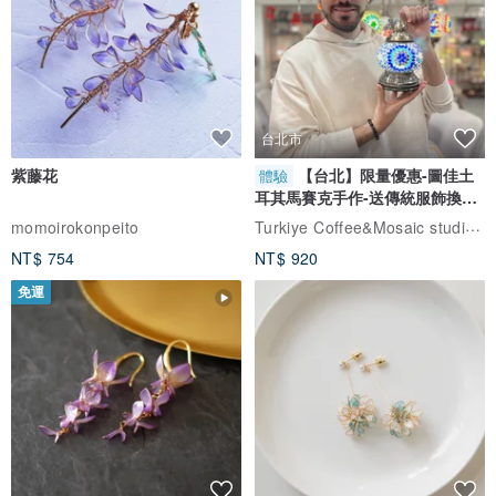
台北市
紫藤花
【台北】限量優惠-圖佳土
體驗
耳其馬賽克手作-送傳統服飾換裝
體驗
Turkiye Coffee&Mosaic studio土耳其咖啡與馬賽克燈工作坊
momoirokonpeito
NT$ 754
NT$ 920
免運