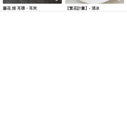
藤花 煌 耳環・耳夾
【繁花計畫】- 清冰
放入購物車
Dip art -nachugo-
紅花 hunghua
加入收藏
了解品牌
NT$ 2,125
NT$ 720
93 折
台北市
晶透紫藤花 垂墜樹脂/耳夾可
【療育時光】DIY製作2副
體驗
專屬UV膠乾燥花樹脂耳環 台北體
驗課程
KL珂蘿花設計
JYC.accessories
NT$ 1,292
NT$ 1,380
NT$ 1,150