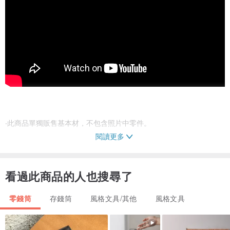
‧此商品單獨販售基本材，不包含照片中零件。
閱讀更多
‧因拍攝及螢幕會產生些微色差，故圖片僅供參考，顏色請以實際收到
的商品為準。
看過此商品的人也搜尋了
‧部分商品由實木製作，原木木紋色澤因自然生態而不盡相同，無法接
零錢筒
存錢筒
風格文具/其他
風格文具
受請勿購買。