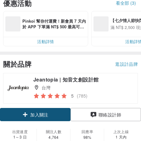
優惠活動
看全部 (3)
【七夕情人節快閃】8
Pinkoi 幫你付運費！新會員 7 天內
用 APP 購買任一
於 APP 下單滿 NT$ 500 最高可折
滿 NT$ 2,500 現
00 現折 NT$100
運費 NT$ 100
活動詳情
活動詳
關於品牌
逛設計品牌
Jeantopia | 知音文創設計館
台灣
5
(785)
加入關注
聯絡設計師
出貨速度
關注人數
回應率
上次上線
1～3 日
1 天內
4,764
98%