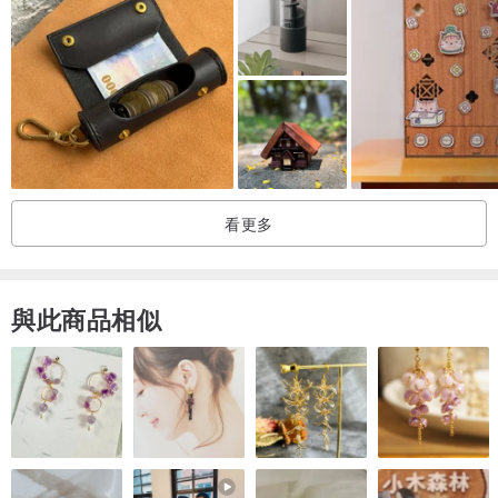
**50元硬幣適用
【產品規格】
材質：木
尺寸：90 x 90 x 80mm 內容量尺寸 圓直徑:78mm 深:55mm
【注意事項】
看更多
購買Jeantopia商品皆會開立紙本發票隨貨寄出，
若您有贈送禮品需求，
請參考以下補運費網址，
與此商品相似
www.pinkoi.com/product/yE86t6Z3