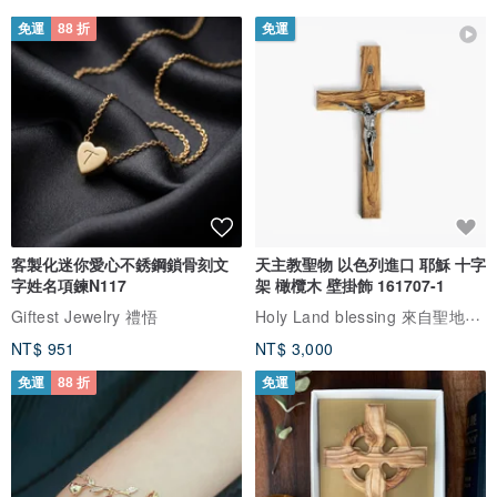
免運
88 折
免運
客製化迷你愛心不銹鋼鎖骨刻文
天主教聖物 以色列進口 耶穌 十字
字姓名項鍊N117
架 橄欖木 壁掛飾 161707-1
Holy Land blessing 來自聖地的祝福
Giftest Jewelry 禮悟
NT$ 951
NT$ 3,000
免運
88 折
免運