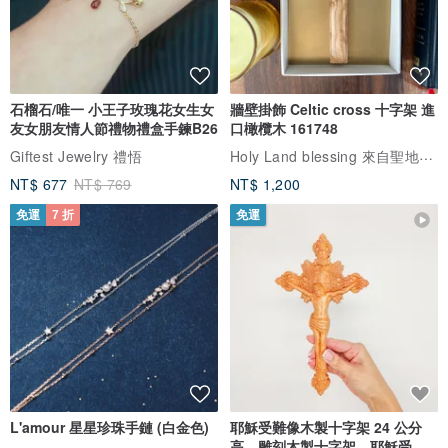
石榴石/唯一 小王子玫瑰花女生女
牆壁掛飾 Celtic cross 十字架 進
友女朋友情人節禮物禮盒手鍊B26
口橄欖木 161748
Holy Land blessing 來自聖地的祝福
Giftest Jewelry 禮悟
NT$ 677
NT$ 769
NT$ 1,200
免運
7 折
免運
L'amour 星星珍珠手鏈 (白金色)
耶穌受難像木製十字架 24 公分
高，雕刻木製十字架，耶穌受難