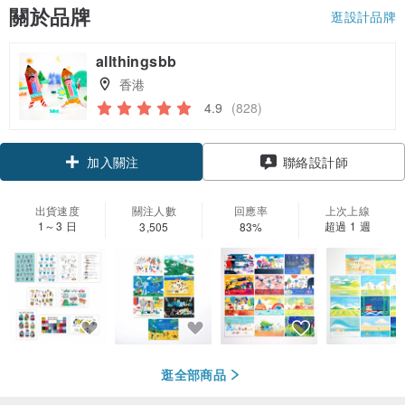
關於品牌
逛設計品牌
allthingsbb
香港
4.9
(828)
加入關注
聯絡設計師
出貨速度
關注人數
回應率
上次上線
1～3 日
超過 1 週
3,505
83%
逛全部商品