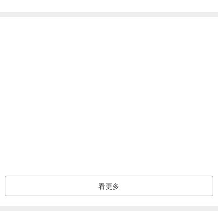
- 美麗明信片
看過此商品的人也搜尋了
- 善良明信片
卡片/明信片
風格文具
- 領袖明信片
- 電腦明信片
尺寸：9.7 cm X 14.3 cm
紙： 260 gsm, Modigliani, 意大利出品
背面：空白
看更多