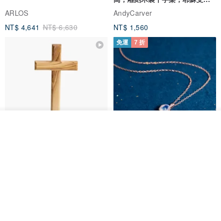
像天主教十字架
ARLOS
AndyCarver
NT$ 4,641
NT$ 6,630
NT$ 1,560
免運
7 折
放入購物車
加入收藏
了解品牌
基督教婚禮禮物 桌上擺設 橄欖木
La Joie 藍月亮石閃耀項鏈 (玫瑰
雙層站立十字架 木製底座
金)
161711
Holy Land blessing 來自聖地的祝福
ARLOS
NT$ 899
NT$ 6,536
NT$ 9,336
免運