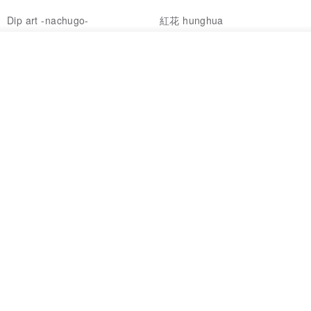
Dip art -nachugo-
紅花 hunghua
NT$ 2,125
NT$ 720
我要排隊
93 折
了解品牌
台北市
晶透紫藤花 垂墜樹脂/耳夾可
【療育時光】DIY製作2副
體驗
專屬UV膠乾燥花樹脂耳環 台北體
驗課程
KL珂蘿花設計
JYC.accessories
NT$ 1,292
NT$ 1,380
NT$ 1,150
免運