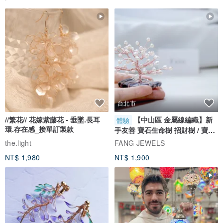
台北市
//繁花// 花嫁紫藤花 - 垂墜.長耳
【中山區 金屬線編織】新
體驗
環.存在感_接單訂製款
手友善 寶石生命樹 招財樹 / 寶石
自選
the.light
FANG JEWELS
NT$ 1,980
NT$ 1,900