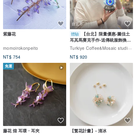
台北市
紫藤花
【台北】限量優惠-圖佳土
體驗
耳其馬賽克手作-送傳統服飾換裝
體驗
Turkiye Coffee&Mosaic studio土耳其咖啡與馬賽克燈工作坊
momoirokonpeito
NT$ 754
NT$ 920
免運
藤花 煌 耳環・耳夾
【繁花計畫】- 清冰