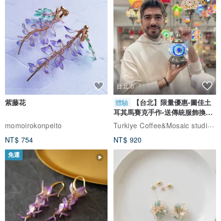
台北市
紫藤花
【台北】限量優惠-圖佳土
體驗
耳其馬賽克手作-送傳統服飾換裝
體驗
Turkiye Coffee&Mosaic studio土耳其咖啡與馬賽克燈工作坊
momoirokonpeito
NT$ 754
NT$ 920
免運