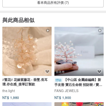
看本商品所有評價 (7)
與此商品相似
台北市
//繁花// 花嫁紫藤花 - 垂墜.長耳
【中山區 金屬線編織】新
體驗
環.存在感_接單訂製款
手友善 寶石生命樹 招財樹 / 寶石
自選
the.light
FANG JEWELS
NT$ 1,980
NT$ 1,900