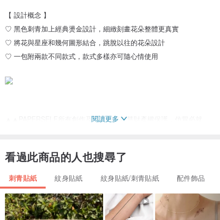
【 設計概念 】
♡ 黑色刺青加上經典燙金設計，細緻刻畫花朵整體更真實
♡ 將花與星座和幾何圖形結合，跳脫以往的花朵設計
♡ 一包附兩款不同款式，款式多樣亦可隨心情使用
閱讀更多
▲▲PAPERSELF所有創作及圖片擁有智慧財產權保護，仿冒必就。
▲▲
看過此商品的人也搜尋了
【產地/製造方式 】
倫敦設計 / 中國製造
刺青貼紙
紋身貼紙
紋身貼紙/刺青貼紙
配件飾品
— — — — — — — — — — — — —