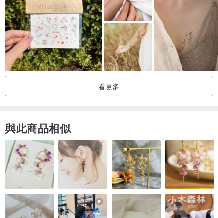
【 品牌理念 】
PAPERSELF是來自英國倫敦的品牌，設計出能打造個人魅力的
『Body Art 』一直是主要設計出發點。大部分的作品都是由
PAPERSELF團隊及客座獨立設計師們手繪原創設計，透過一筆一畫
包含著溫度的作品，希望能成為生活中妳的穿搭、妳的飾品、甚至是
妳的心情。
看更多
PAPERSELF的刺青貼紙十分重視色彩的運用以及細膩的細節，在多
彩飽和的色彩基準上加入與市面不同的金、銀質鑲邊更加襯托出圖騰
與此商品相似
的質感，經過無數個環節的完美組合，成就了這些小而精緻的時尚藝
術，給正在找尋獨有個人風格特別的妳。
我們相信，在這麼多的圖騰中，總會有與你有所共鳴的！
歡迎在 Instagram ＠paperself_tw 與我們分享 :)