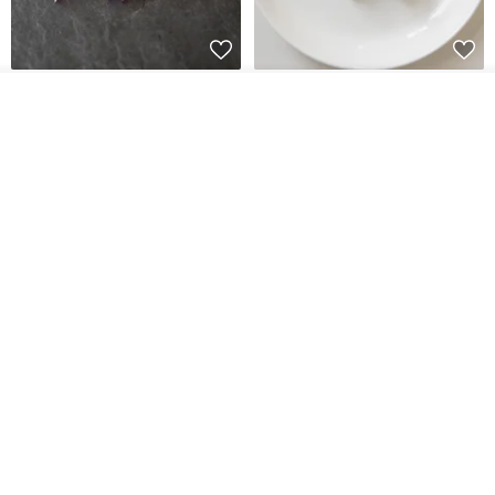
藤花 煌 耳環・耳夾
【繁花計畫】- 清冰
放入購物車
加入收藏
了解品牌
Dip art -nachugo-
紅花 hunghua
NT$ 2,125
NT$ 720
93 折
台北市
晶透紫藤花 垂墜樹脂/耳夾可
【療育時光】DIY製作2副
體驗
專屬UV膠乾燥花樹脂耳環 台北體
驗課程
KL珂蘿花設計
JYC.accessories