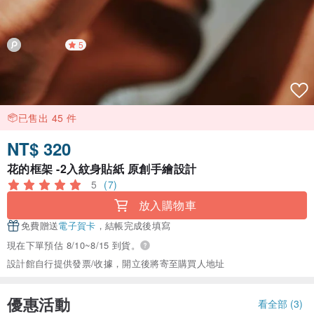
5
已售出 45 件
NT$ 320
花的框架 -2入紋身貼紙 原創手繪設計
5
(7)
放入購物車
免費贈送
電子賀卡
，結帳完成後填寫
現在下單預估 8/10~8/15 到貨。
設計館自行提供發票/收據，開立後將寄至購買人地址
優惠活動
看全部 (3)