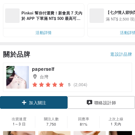
【七夕情人節快閃】8
Pinkoi 幫你付運費！新會員 7 天內
用 APP 購買任一
於 APP 下單滿 NT$ 500 最高可折
滿 NT$ 2,500 現
00 現折 NT$100
運費 NT$ 100
活動詳情
活動詳
關於品牌
逛設計品牌
paperself
台灣
5
(2,004)
領優惠券
聯絡設計師
加入關注
出貨速度
關注人數
回應率
上次上線
1～3 日
1 天內
7,750
81%