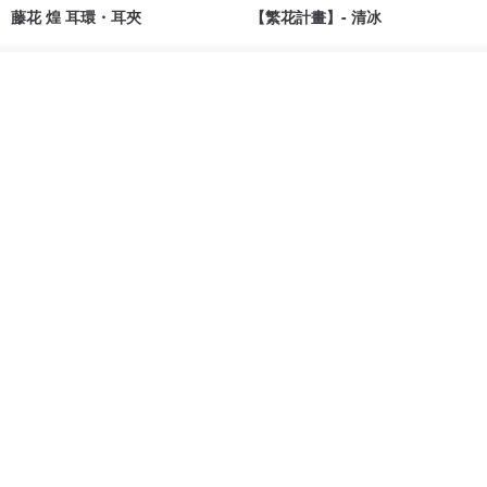
藤花 煌 耳環・耳夾
【繁花計畫】- 清冰
Dip art -nachugo-
紅花 hunghua
我要訂製
NT$ 2,125
NT$ 720
加入收藏
了解品牌
93 折
台北市
晶透紫藤花 垂墜樹脂/耳夾可
【療育時光】DIY製作2副
體驗
專屬UV膠乾燥花樹脂耳環 台北體
驗課程
KL珂蘿花設計
JYC.accessories
NT$ 1,292
NT$ 1,380
NT$ 1,150
免運