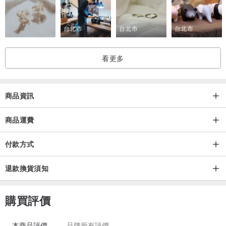
但對我來說，蛇是有個性又神秘的
也有保護的象徵。
台北市
台北市
台北市
在創作時沒有特別賦予它故事，
看更多
而是隨著線條變化就出現了蛇的樣子！
我把他設計成尾戒 除了保護還可以防小人。
-----------------------------
商品資訊
溫馨提醒：
商品運費
- 下單完成後約7 - 20天不定(不含假日)，若有時間需求請訊息詢問。
- Nashly飾品皆為手工製作，每件商品會有些許差異。
付款方式
-本產品無提供售後服務，若有保養與戒圍調整問題歡迎私訊詢問唷 !
退款換貨須知
購買評價
本商品評價
品牌所有評價