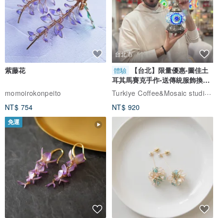
台北市
紫藤花
【台北】限量優惠-圖佳土
體驗
耳其馬賽克手作-送傳統服飾換裝
體驗
Turkiye Coffee&Mosaic studio土耳其咖啡與馬賽克燈工作坊
momoirokonpeito
NT$ 754
NT$ 920
免運