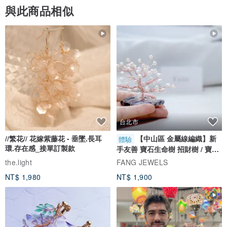
與此商品相似
台北市
//繁花// 花嫁紫藤花 - 垂墜.長耳
【中山區 金屬線編織】新
體驗
環.存在感_接單訂製款
手友善 寶石生命樹 招財樹 / 寶石
自選
the.light
FANG JEWELS
NT$ 1,980
NT$ 1,900