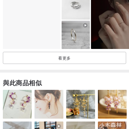
#11
16.7
52.5
#12
17.1
53.8
#13
17.5
55.1
#14
18.1
57
#15
18.5
58.3
看更多
#16
19
59.5
蛇戒
與此商品相似
│尺寸：尾戒，可按需求訂製
│材質：純銀 925 silver
│純手工製作，7 - 20天不定│
預急件者可先詢問 ^^
----------------------------
蛇在很多故事裡都扮演著不好的角色，