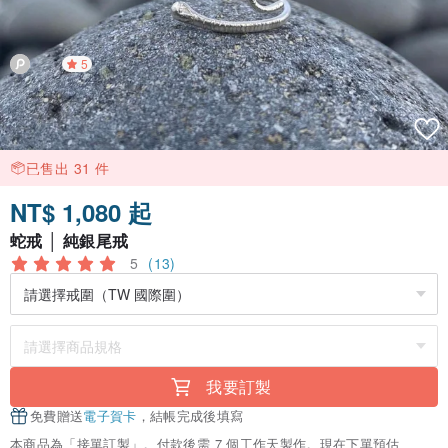
5
已售出 31 件
NT$ 1,080 起
蛇戒 │ 純銀尾戒
5
(13)
我要訂製
免費贈送
電子賀卡
，結帳完成後填寫
本商品為「接單訂製」。付款後需 7 個工作天製作。現在下單預估