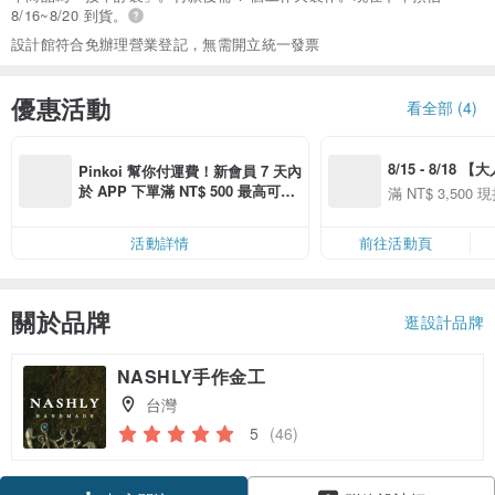
8/16~8/20 到貨。
設計館符合免辦理營業登記，無需開立統一發票
優惠活動
看全部 (4)
8/15 - 8/18 
Pinkoi 幫你付運費！新會員 7 天內
季】滿 NT$3500
於 APP 下單滿 NT$ 500 最高可折
滿 NT$ 3,500 現
50
運費 NT$ 100
50
活動詳情
前往活動頁
關於品牌
逛設計品牌
NASHLY手作金工
台灣
5
(46)
領優惠券