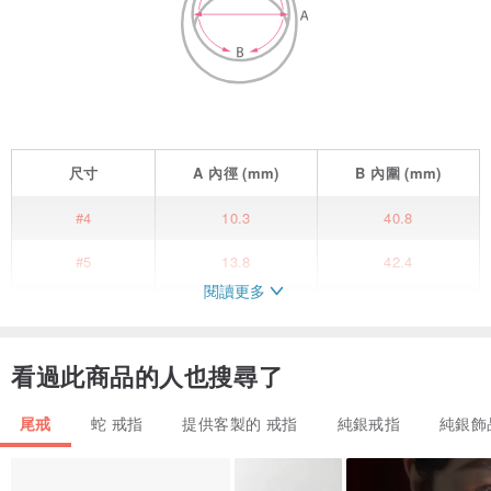
尺寸
A
內徑
(mm)
B
內圍
(mm)
#4
10.3
40.8
#5
13.8
42.4
閱讀更多
#6
14.1
44.2
#7
14.5
45.5
看過此商品的人也搜尋了
#8
14.9
46.8
尾戒
蛇 戒指
提供客製的 戒指
純銀戒指
純銀飾
#9
15.3
48
#10
16.3
51.2