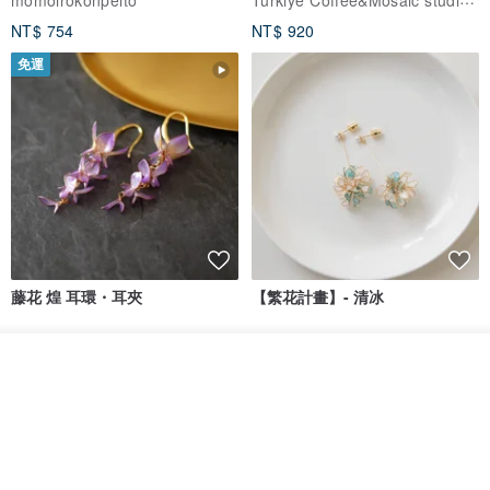
NT$ 754
NT$ 920
免運
藤花 煌 耳環・耳夾
【繁花計畫】- 清冰
Dip art -nachugo-
紅花 hunghua
看其他商品
NT$ 2,125
NT$ 720
了解品牌
93 折