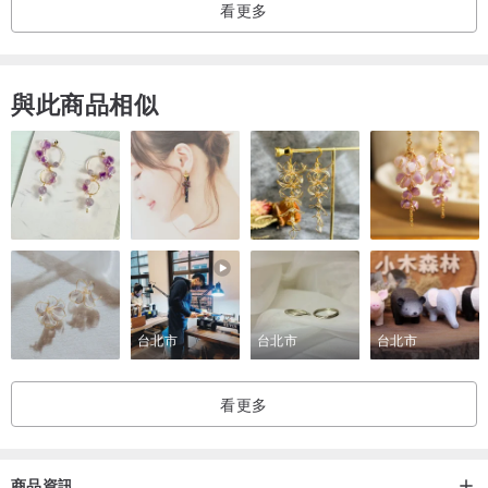
看更多
輕便的重量高規格的質量
雙面皆為TPE製成，真材實料不添加其他雜物增加重量，輕便的重量
方便攜帶，不用再背著莫名其妙的質料到處跑。
與此商品相似
極小氣孔造就最彈的表面
Tumaz使用精細技術以及嚴格控管所發泡而成的細小氣孔，決定了瑜
珈墊無可比擬的回彈力。
熱覆技術 接合環保健康
一般雙面瑜珈墊皆用膠水來做接合，而劣質膠水中含有苯類、酚類、
酮類等多種有毒物質，可能散發至空氣中危害健康，而Tumaz使用熱
台北市
台北市
台北市
覆技術接合，完全不存在此問題。
看更多
使用仿生技術，提供防滑保護
兩面瑜珈墊採用不同止滑設計，波浪防滑紋、仿生防滑紋。
商品資訊