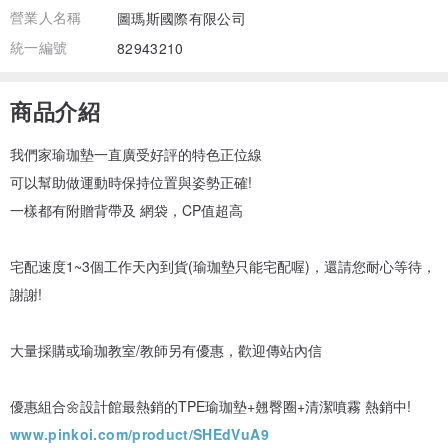
營業人名稱
圖瑪斯國際有限公司
統一編號
82943210
商品介紹
我們家瑜珈墊一直廣受好評的特色正位線
可以幫助做運動時保持位置與姿勢正確!
一樣都有附贈背帶及 網袋，CP值超高
宅配速度1~3個工作天內到貨(瑜珈墊只能宅配喔)，還請您耐心等待，
謝謝!
大量採購或瑜珈教室/教師另有優惠，歡迎傳站內信
優惠組合🌼設計館最熱銷的TPE瑜珈墊+翹臀圈+清潔噴霧 熱銷中!
www.pinkoi.com/product/SHEdVuA9