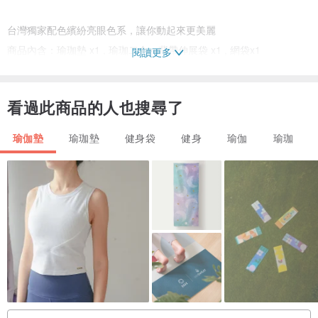
台灣獨家配色繽紛亮眼色系，讓你動起來更美麗
商品內含：瑜珈墊 x1 , 瑜珈二合一背帶伸展袋 x1 , 網袋x1
閱讀更多
看過此商品的人也搜尋了
瑜伽墊
瑜珈墊
健身袋
健身
瑜伽
瑜珈
瑜珈墊規格
尺寸：183 x 61 x 0.6公分 (±2cm)
重量：945公克
材質：TPE
背帶規格
尺寸：0.3公分 x 2.5公分 x 163公分/215公分
重量：215公分:85公克；163公分:65公克
材質：滌綸棉