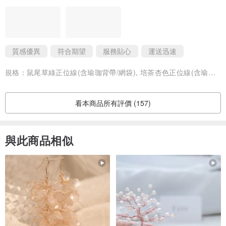
2.使用柔軟的抹布，沾取清水或肥皂水擦拭瑜珈墊，若使用肥皂水，
需再以清水沖洗或擦拭墊子。
3.清潔乾淨後，請放置於陰涼通風處晾乾，切勿曝曬陽光。
質感優異
符合期望
服務貼心
運送迅速
本公司產品通過歐盟REACH以及美國加州65號提案的雙重認證
規格：
鼠尾草綠正位線(含瑜珈背帶/網袋), 培茶杏色正位線(含瑜珈背帶/網袋)
✦ 月熊全款瑜珈墊 來逛逛→
www.pinkoi.com/store/tumaz?tag
=%E7%...
看本商品所有評價 (157)
與此商品相似