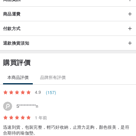
仿生面膜彷指紋的紋路，做出如指頭般的花紋，讓使用時達到最好的
止滑效果。
商品運費
自家工廠生產，拒絕淘寶貨
付款方式
本產品為自家品牌工廠生產，"非"淘寶帶回台販售，品質有保障。
退款換貨須知
保養維護
● 剛收到可能會有些許天然橡膠的氣味，其為正常現象，可以酒精噴
購買評價
灑及濕布擦拭後，將其放至通風處1-2天加速氣味消散
● TPE墊子不用的時候捲起來用背帶綁好，或者平鋪放置收好。請勿
本商品評價
品牌所有評價
摺疊，否則會出現摺痕，嚴重的話可能導致裂開
4.9
(157)
● 請勿讓太陽直曬瑜伽墊，否則將加速材質的老化
S***********n
TPE瑜伽墊的清潔
1 年前
1.清水或淡肥皂水，以及柔軟乾淨的抹布，切勿使用刷子等較硬的工
迅速到貨，包裝完整，輕巧好收納，止滑力足夠，顏色很美，是符
具。
合期待的瑜伽墊。