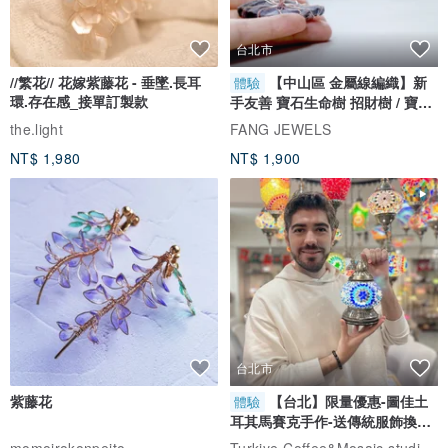
台北市
//繁花// 花嫁紫藤花 - 垂墜.長耳
【中山區 金屬線編織】新
體驗
環.存在感_接單訂製款
手友善 寶石生命樹 招財樹 / 寶石
自選
the.light
FANG JEWELS
NT$ 1,980
NT$ 1,900
台北市
紫藤花
【台北】限量優惠-圖佳土
體驗
耳其馬賽克手作-送傳統服飾換裝
體驗
Turkiye Coffee&Mosaic studio土耳其咖啡與馬賽克燈工作坊
momoirokonpeito