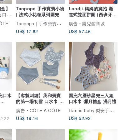
禮盒】
Tanpopo 手作寶寶小物
Londji-媽媽的擁抱 漸
 口水
| 法式小花領系列圍兜
進式雙面拼圖 (西班牙原
裝)
Tanpopo｜手作寶寶小物
ÔTE
廣告
樂兒館商城
US$ 17.82
US$ 57.46
圍兜口水
【客製刺繡】我和寶寶
圍兜六層紗星兜三入組
o
的第一場初雪 口水巾 共
口水巾 彌月禮盒 滿月禮
名
六款 彌月
Lianne baby 梨安手工嬰兒禮物 彌月禮 新生兒見面禮 周歲禮
廣告
CÔTE À CÔTE
US$ 19.16
US$ 52.92
2.32