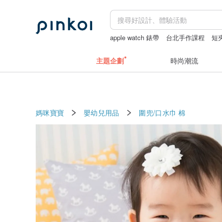
apple watch 錶帶
台北手作課程
短
結婚書約
主題企劃
時尚潮流
媽咪寶寶
嬰幼兒用品
圍兜/口水巾
棉