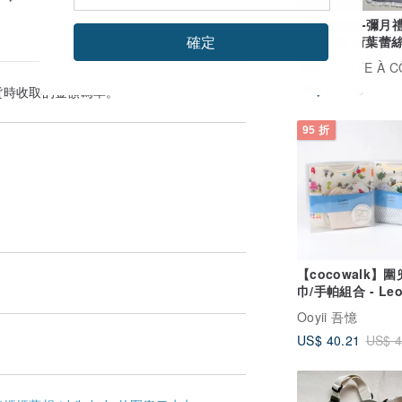
【客製刺繡-彌月
確定
甜美奶茶 荷葉蕾絲
巾 髮帶
廣告
CÔTE À C
US$ 20.05
貨時收取的金額為準。
95 折
【cocowalk】
巾/手帕組合 - Le
Lionni's 李奧聯
Ooyii 吾憶
US$ 40.21
US$ 4