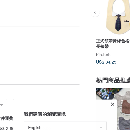
正式領帶黃綠色格
長領帶
bib-bab
US$ 34.25
熱門商品推
我們建議的瀏覽環境
首件運費
續件加收
S$ 2.86
US$ 0.00