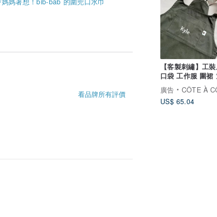
媽著想！bib-bab 的圍兜口水巾
【客製刺繡】工裝
口袋 工作服 圍裙
共兩色
廣告
CÔTE À C
看品牌所有評價
US$ 65.04