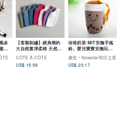
風多
【客製刺繡】經典簡約
珍珠奶茶 MIT安撫手搖
 童裝
大自然素淨柔棉 天然染
鈴。嬰兒寶寶安撫玩具
口水巾
玩偶。便利掛扣吊掛帶
ÔTE
CÔTE À CÔTE
廣告
Newstar明日之星
US$ 15.59
US$ 23.17