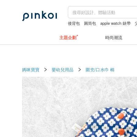
後背包
圓筒包
apple watch 錶帶
主題企劃
時尚潮流
媽咪寶寶
嬰幼兒用品
圍兜/口水巾
棉