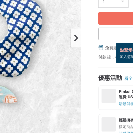
免費贈送電子
點擊愛
付款後，從備貨到
加入慾
優惠活動
看全部
Pinko
運費 US$
活動詳
輕鬆擁
指定商