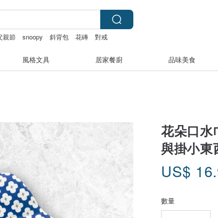
父親節
snoopy
斜背包
花磚
對戒
風格文具
居家餐廚
品味美食
花朵口水
與掛小東
US$
16
數量