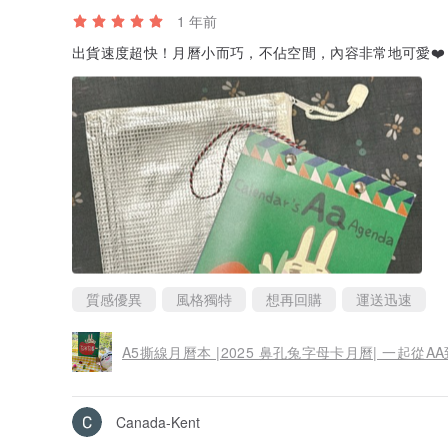
1 年前
出貨速度超快！月曆小而巧，不佔空間，內容非常地可愛❤️
質感優異
風格獨特
想再回購
運送迅速
A5撕線月曆本 |2025 鼻孔兔字母卡月曆| 一起從A
Canada-Kent