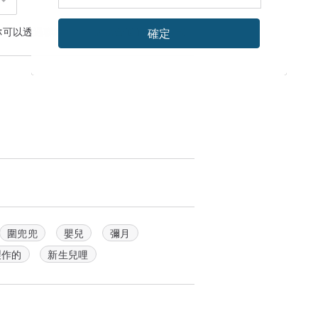
你可以透過
聯絡設計師
討論合適的運送方式
確定
圍兜兜
嬰兒
彌月
製作的
新生兒哩