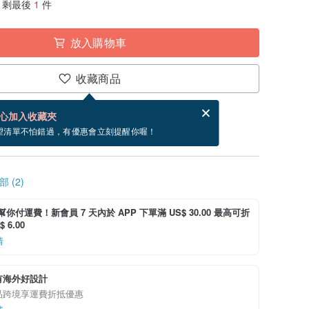
剩最後
1
件
放入購物車
收藏商品
賀卡，結帳完成後填寫
電子賀卡是什麼？
心加入收藏夾
寄出商品為 3 個工作天。（不包含假日）
望清單不怕錯過，有優惠會立刻提醒你喔！
 (2)
i 幫你付運費！新會員 7 天內於 APP 下單滿 US$ 30.00 最高可折
 6.00
情
有海外好設計
品跨境享運費折抵優惠