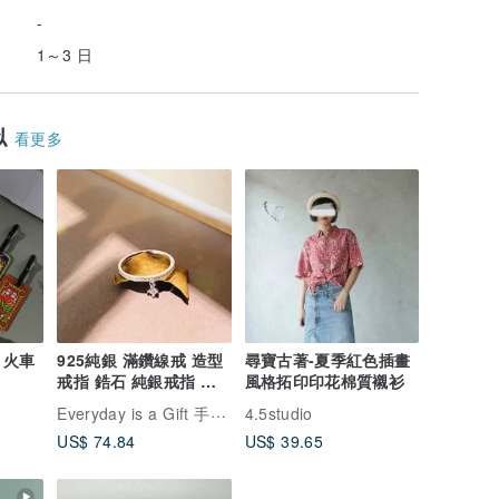
-
1～3 日
似
看更多
 火車
925純銀 滿鑽線戒 造型
尋寶古著-夏季紅色插畫
戒指 鋯石 純銀戒指 方
風格拓印印花棉質襯衫
鑽
Everyday is a Gift 手作工作室
4.5studio
US$ 74.84
US$ 39.65