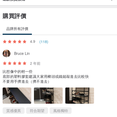
購買評價
品牌所有評價
4.9
(118)
Bruce Lin
2 年前
比想像中的輕一些
底部的塑料膠套建議大家用榔頭或鐵鎚敲進去比較快
不要用手擠進去（擠不進去）
質感優異
符合期望
風格獨特