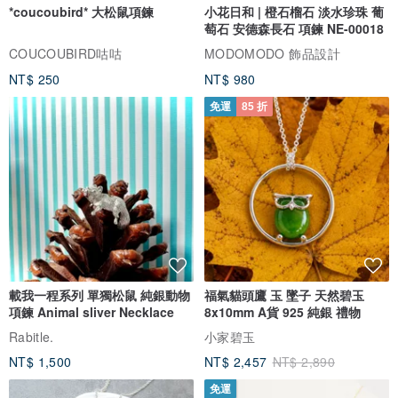
*coucoubird* 大松鼠項鍊
小花日和 | 橙石榴石 淡水珍珠 葡
萄石 安德森長石 項鍊 NE-00018
COUCOUBIRD咕咕
MODOMODO 飾品設計
NT$ 250
NT$ 980
免運
85 折
載我一程系列 單獨松鼠 純銀動物
福氣貓頭鷹 玉 墜子 天然碧玉
項鍊 Animal sliver Necklace
8x10mm A貨 925 純銀 禮物
Rabitle.
小家碧玉
NT$ 1,500
NT$ 2,457
NT$ 2,890
免運