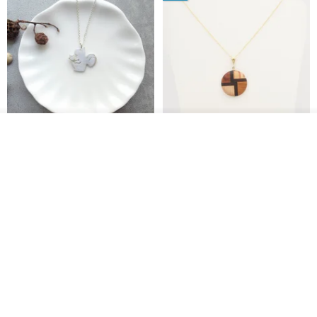
放入購物車
淘氣小松鼠925純銀項鍊
FOSSIL SERIES 圓形項鍊
加入收藏
了解品牌
micasa.no56
白谷工房
NT$ 1,180
NT$ 1,866
免運
88 折