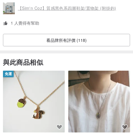
【Sim'n Coz】質感黑色系四層鞋架/置物架 (附掛鈎)
1 人覺得有幫助
看品牌所有評價 (118)
與此商品相似
免運