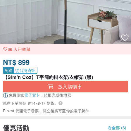
66 人已收藏
NT$ 899
免運
從台灣寄出
【Sim'n Coz】T字簡約掛衣架/衣帽架 (黑)
放入購物車
免費贈送
電子賀卡
，結帳完成後填寫
現在下單預估 8/14~8/17 到貨。
Pinkoi 代開電子發票，開立後將寄至你的電子郵件
優惠活動
看全部 (6)